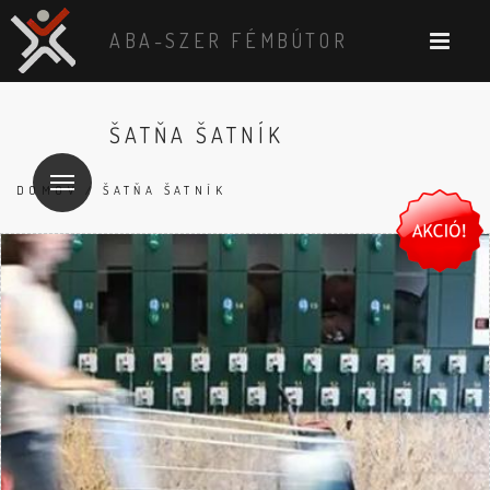
ABA-SZER FÉMBÚTOR
ŠATŇA ŠATNÍK
DOMOV
/ ŠATŇA ŠATNÍK