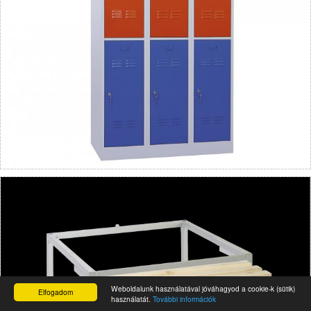
Weboldalunk használatával jóváhagyod a cookie-k (sütik)
Elfogadom
használatát.
További információk