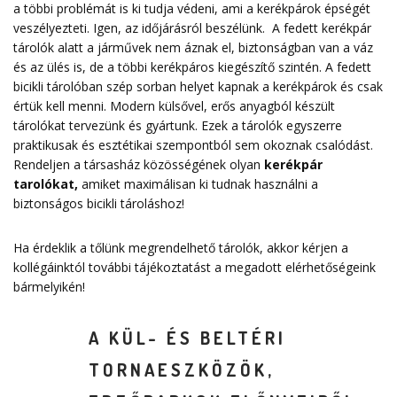
a többi problémát is ki tudja védeni, ami a kerékpárok épségét
veszélyezteti. Igen, az időjárásról beszélünk. A fedett kerékpár
tárolók alatt a járművek nem áznak el, biztonságban van a váz
és az ülés is, de a többi kerékpáros kiegészítő szintén. A fedett
bicikli tárolóban szép sorban helyet kapnak a kerékpárok és csak
értük kell menni. Modern külsővel, erős anyagból készült
tárolókat tervezünk és gyártunk. Ezek a tárolók egyszerre
praktikusak és esztétikai szempontból sem okoznak csalódást.
Rendeljen a társasház közösségének olyan
kerékpár
tarolókat
,
amiket maximálisan ki tudnak használni a
biztonságos bicikli tároláshoz!
Ha érdeklik a tőlünk megrendelhető tárolók, akkor kérjen a
kollégáinktól további tájékoztatást a megadott elérhetőségeink
bármelyikén!
A KÜL- ÉS BELTÉRI
TORNAESZKÖZÖK,