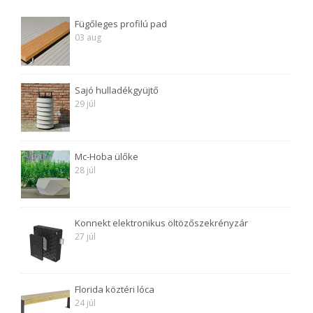
Fügőleges profilú pad
03 aug
Sajó hulladékgyüjtő
29 júl
Mc-Hoba ülőke
28 júl
Konnekt elektronikus öltözőszekrényzár
27 júl
Florida köztéri lóca
24 júl