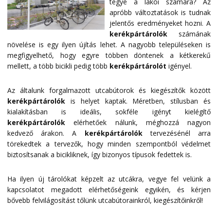
tegye a lakói számára? Az
apróbb változtatások is tudnak
jelentős eredményeket hozni. A
kerékpártárolók
számának
növelése is egy ilyen újítás lehet. A nagyobb településeken is
megfigyelhető, hogy egyre többen döntenek a kétkerekű
mellett, a több bicikli pedig több
kerékpártárolót
igényel.
Az általunk forgalmazott utcabútorok és kiegészítők között
kerékpártárolók
is helyet kaptak. Méretben, stílusban és
kialakításban is ideális, sokféle igényt kielégítő
kerékpártárolók
elérhetőek nálunk, méghozzá nagyon
kedvező árakon. A
kerékpártárolók
tervezésénél arra
törekedtek a tervezők, hogy minden szempontból védelmet
biztosítsanak a bicikliknek, így bizonyos típusok fedettek is.
Ha ilyen új tárolókat képzelt az utcákra, vegye fel velünk a
kapcsolatot megadott
elérhetőségeink
egyikén, és kérjen
bővebb felvilágosítást tőlünk utcabútorainkról, kiegészítőinkről!