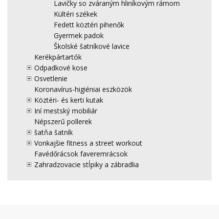
Lavičky so zváraným hliníkovým rámom
Kültéri székek
Fedett köztéri pihenők
Gyermek padok
Školské šatníkové lavice
Kerékpártartók
Odpadkové kose
Osvetlenie
Koronavírus-higiéniai eszközök
Köztéri- és kerti kutak
Iní mestský mobiliár
Népszerű pollerek
šatňa šatník
Vonkajšie fitness a street workout
Favédőrácsok faveremrácsok
Zahradzovacie stĺpiky a zábradlia