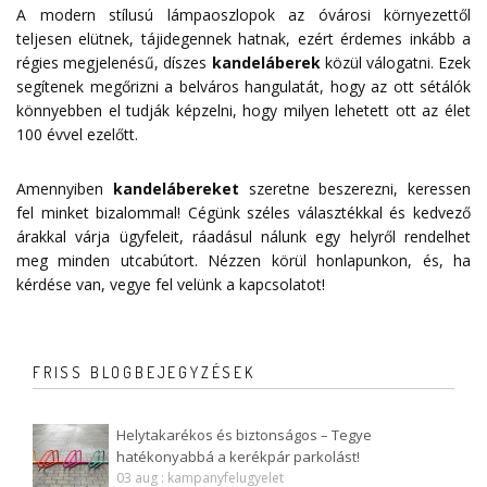
A modern stílusú lámpaoszlopok az óvárosi környezettől
teljesen elütnek, tájidegennek hatnak, ezért érdemes inkább a
régies megjelenésű, díszes
kandeláberek
közül válogatni. Ezek
segítenek megőrizni a belváros hangulatát, hogy az ott sétálók
könnyebben el tudják képzelni, hogy milyen lehetett ott az élet
100 évvel ezelőtt.
Amennyiben
kandelábereket
szeretne beszerezni, keressen
fel minket bizalommal! Cégünk széles választékkal és kedvező
árakkal várja ügyfeleit, ráadásul nálunk egy helyről rendelhet
meg minden utcabútort. Nézzen körül honlapunkon, és, ha
kérdése van, vegye fel velünk a
kapcsolatot
!
FRISS BLOGBEJEGYZÉSEK
Helytakarékos és biztonságos – Tegye
hatékonyabbá a kerékpár parkolást!
03 aug : kampanyfelugyelet