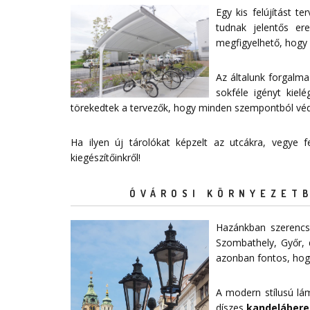
Egy kis felújítást 
tudnak jelentős e
megfigyelhető, hogy 
Az általunk forgalma
sokféle igényt kiel
törekedtek a tervezők, hogy minden szempontból védelm
Ha ilyen új tárolókat képzelt az utcákra, vegye
kiegészítőinkről!
ÓVÁROSI KÖRNYEZETB
Hazánkban szerencsé
Szombathely, Győr, 
azonban fontos, hogy
A modern stílusú lá
díszes
kandelábere