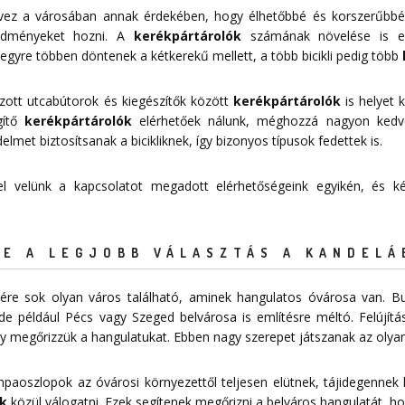
tervez a városában annak érdekében, hogy élhetőbbé és korszerűbbé
redményeket hozni. A
kerékpártárolók
számának növelése is egy
egyre többen döntenek a kétkerekű mellett, a több bicikli pedig több
zott utcabútorok és kiegészítők között
kerékpártárolók
is helyet k
égítő
kerékpártárolók
elérhetőek nálunk, méghozzá nagyon ked
et biztosítsanak a bicikliknek, így bizonyos típusok fedettek is.
 fel velünk a kapcsolatot megadott
elérhetőségeink
egyikén, és kér
E A LEGJOBB VÁLASZTÁS A KANDELÁ
re sok olyan város található, aminek hangulatos óvárosa van. Bu
de például Pécs vagy Szeged belvárosa is említésre méltó. Felújítá
 megőrizzük a hangulatukat. Ebben nagy szerepet játszanak az olyan
mpaoszlopok az óvárosi környezettől teljesen elütnek, tájidegennek
k
közül válogatni. Ezek segítenek megőrizni a belváros hangulatát, ho