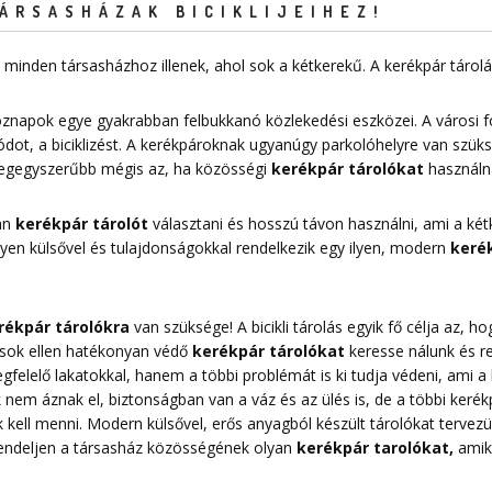
ÁRSASHÁZAK BICIKLIJEIHEZ!
minden társasházhoz illenek, ahol sok a kétkerekű. A kerékpár táro
znapok egye gyakrabban felbukkanó közlekedési eszközei. A városi 
dot, a biciklizést. A kerékpároknak ugyanúgy parkolóhelyre van szük
 legegyszerűbb mégis az, ha közösségi
kerékpár tárolókat
használn
yan
kerékpár tárolót
választani és hosszú távon használni, ami a kétk
Milyen külsővel és tulajdonságokkal rendelkezik egy ilyen, modern
kerék
rékpár tárolókra
van szüksége! A bicikli tárolás egyik fő célja az,
pások ellen hatékonyan védő
kerékpár tárolókat
keresse nálunk és r
elelő lakatokkal, hanem a többi problémát is ki tudja védeni, ami a k
nem áznak el, biztonságban van a váz és az ülés is, de a többi kerékpá
 kell menni. Modern külsővel, erős anyagból készült tárolókat tervezü
Rendeljen a társasház közösségének olyan
kerékpár tarolókat
,
amike