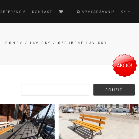
REFERENCIE
KONTAKT
VYHĽADÁVANIE
SK
DOMOV
/
LAVIČKY
/ OBĽÚBENÉ LAVIČKY