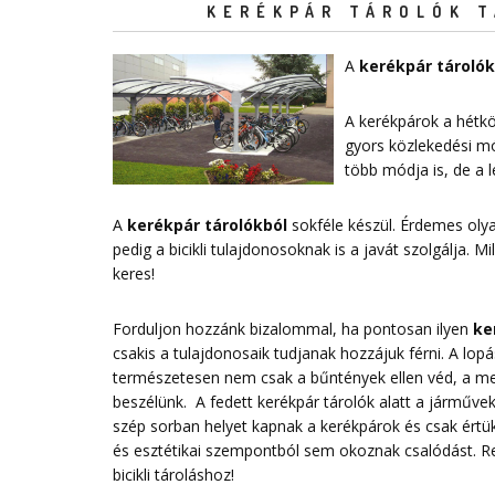
KERÉKPÁR TÁROLÓK T
A
kerékpár tárolók
A kerékpárok a hétkö
gyors közlekedési mó
több módja is, de a
A
kerékpár tárolókból
sokféle készül. Érdemes ol
pedig a bicikli tulajdonosoknak is a javát szolgálja. 
keres!
Forduljon hozzánk bizalommal, ha pontosan ilyen
ke
csakis a tulajdonosaik tudjanak hozzájuk férni. A lo
természetesen nem csak a bűntények ellen véd, a megf
beszélünk. A fedett kerékpár tárolók alatt a járművek 
szép sorban helyet kapnak a kerékpárok és csak értük
és esztétikai szempontból sem okoznak csalódást. 
bicikli tároláshoz!