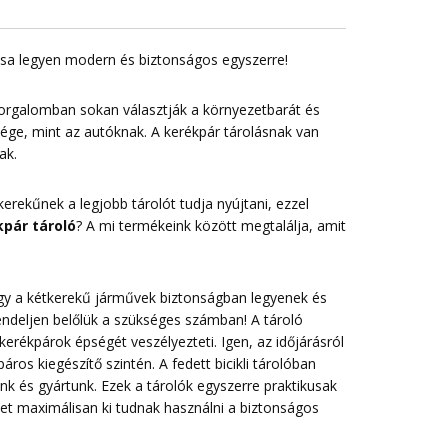
lása legyen modern és biztonságos egyszerre!
forgalomban sokan választják a környezetbarát és
sége, mint az autóknak. A kerékpár tárolásnak van
ak.
erekűnek a legjobb tárolót tudja nyújtani, ezzel
pár tároló
? A mi termékeink között megtalálja, amit
 hogy a kétkerekű járművek biztonságban legyenek és
endeljen belőlük a szükséges számban! A tároló
erékpárok épségét veszélyezteti. Igen, az időjárásról
ros kiegészítő szintén. A fedett bicikli tárolóban
nk és gyártunk. Ezek a tárolók egyszerre praktikusak
t maximálisan ki tudnak használni a biztonságos