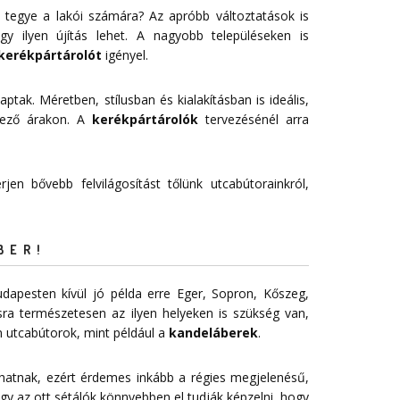
 tegye a lakói számára? Az apróbb változtatások is
 ilyen újítás lehet. A nagyobb településeken is
kerékpártárolót
igényel.
aptak. Méretben, stílusban és kialakításban is ideális,
vező árakon. A
kerékpártárolók
tervezésénél arra
jen bővebb felvilágosítást tőlünk utcabútorainkról,
BER!
dapesten kívül jó példa erre Eger, Sopron, Kőszeg,
sra természetesen az ilyen helyeken is szükség van,
 utcabútorok, mint például a
kandeláberek
.
 hatnak, ezért érdemes inkább a régies megjelenésű,
gy az ott sétálók könnyebben el tudják képzelni, hogy