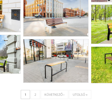
1
2
KÖVETKEZŐ ›
UTOLSÓ »