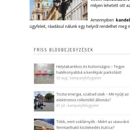
milyen lehetett ott az
Amennyiben
kande
ügyfeleit, ráadásul nálunk egy helyről rendelhet meg
FRISS BLOGBEJEGYZÉSEK
Helytakarékos és biztonságos – Tegye
hatékonyabbá a kerékpár parkolást!
03 aug : kampanyfelugyelet
Tiszta energia, szabad utak – Mit nyújt az
elektromos rollertöltő állomás?
01 júl : kampanyfelugyelet
Több, mint szélárnyék - Miért az utasváró
fenntartható közlekedés kulcsa?