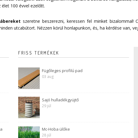
 élet 100 évvel ezelőtt.
lábereket
szeretne beszerezni, keressen fel minket bizalommal! C
 minden utcabútort. Nézzen körül honlapunkon, és, ha kérdése van, ve
FRISS TERMÉKEK
Fügőleges profilú pad
03 aug
Sajó hulladékgyüjtő
29 júl
 a
Mc-Hoba ülőke
28 júl