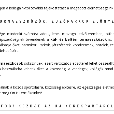
rjen a kollégáinktól további tájékoztatást a megadott elérhetőségeink
TORNAESZKÖZÖK, EDZŐPARKOK ELŐNY
sége mindenki számára adott, lehet mozogni edzőteremben, ottho
épszerűségnek örvendenek a
kül- és beltéri tornaeszközök
is, 
lhatja őket, bármikor. Parkok, játszóterek, konditermek, hotelek, c
delkezésére.
tornaeszközök
sokszínűek, ezért változatos edzőteret lehet összeállít
 használatba vehetik őket. A közösség, a vendégek, kollégák mind
.
nálnak a közös sportolásra, közösség építésre, az egészséges életmód
je meg Ön is termékeinket!
FOG? KEZDJE AZ ÚJ KERÉKPÁRTÁROL