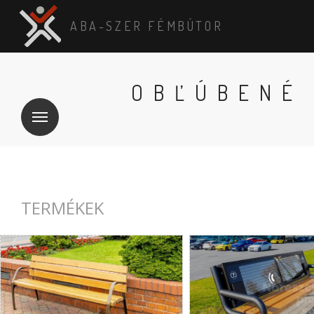
ABA-SZER FÉMBÚTOR
OBĽÚBENÉ
TERMÉKEK