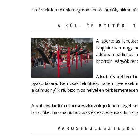
Ha érdeklik a tőlünk megrendelhető tárolók, akkor ké
A KÜL- ÉS BELTÉRI 
A sportolás lehető
Napjainkban nagy n
adódóan bárki haszná
sportolni vágyók ren
A
kül- és beltéri 
gyakorlására. Nemcsak felnőttek, hanem gyerekek is
alkalmuk nyílik rá, bizonyos helyeken térítésmentesen
A
kül- és beltéri tornaeszközök
jó lehetőséget kí
lehet őket használni, tartósak és esztétikusak. Ismer
VÁROSFEJLESZTÉSBE 