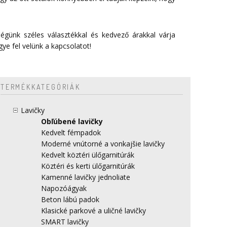
égünk széles választékkal és kedvező árakkal várja
gye fel velünk a
kapcsolatot
!
TERMÉKKATEGÓRIÁK
Lavičky
Obľúbené lavičky
Kedvelt fémpadok
Moderné vnútorné a vonkajšie lavičky
Kedvelt köztéri ülőgarnitúrák
Köztéri és kerti ülőgarnitúrák
Kamenné lavičky jednoliate
Napozóágyak
Beton lábú padok
Klasické parkové a uličné lavičky
SMART lavičky