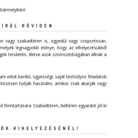
 bármelyikén!
EIRŐL RÖVIDEN
n vagy szabadtéren is, egyedül vagy csoportosan.
melyek legnagyobb előnye, hogy az elhelyezésükből
égek területén, illetve azok szomszédságában állnak a
ani velük kardió, ügyességi, saját testsúlyos feladatok
 közösen tudják használni, amikor csak akarják vagy
 fenntartására. Szabadtéren, beltéren egyaránt jól ki
ÓK KIHELYEZÉSÉNÉL!