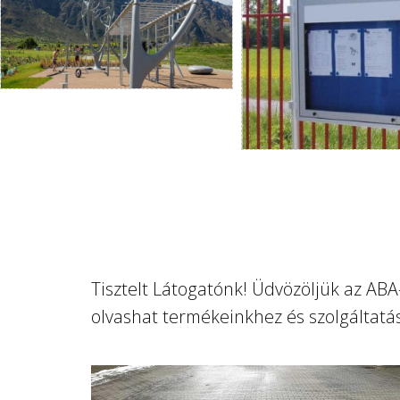
Tisztelt Látogatónk! Üdvözöljük az A
olvashat termékeinkhez és szolgáltatá