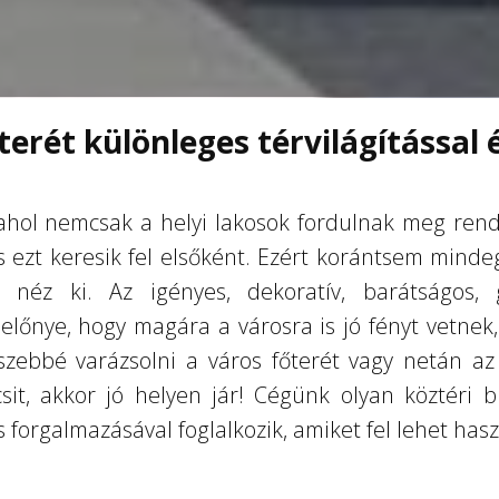
erét különleges térvilágítással é
, ahol nemcsak a helyi lakosok fordulnak meg ren
s ezt keresik fel elsőként. Ezért korántsem minde
 néz ki. Az igényes, dekoratív, barátságos,
lőnye, hogy magára a városra is jó fényt vetnek,
szebbé varázsolni a város főterét vagy netán az
icsit, akkor jó helyen jár! Cégünk olyan köztéri 
 forgalmazásával foglalkozik, amiket fel lehet haszn