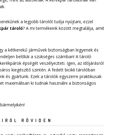
ak.
erekűnek a legjobb tárolót tudja nyújtani, ezzel
pár tároló
? A mi termékeink között megtalálja, amit
 hogy a kétkerekű járművek biztonságban legyenek és
endeljen belőlük a szükséges számban! A tároló
erékpárok épségét veszélyezteti. Igen, az időjárásról
ros kiegészítő szintén. A fedett bicikli tárolóban
nk és gyártunk. Ezek a tárolók egyszerre praktikusak
t maximálisan ki tudnak használni a biztonságos
 bármelyikén!
EIRŐL RÖVIDEN