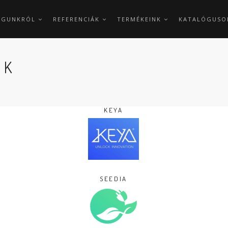
AGUNKRÓL
REFERENCIÁK
TERMÉKEINK
KATALÓGUSO
NK
KEYA
SEEDIA