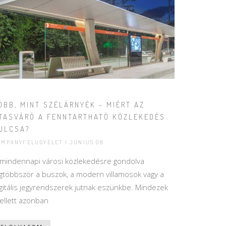
ÖBB, MINT SZÉLÁRNYÉK - MIÉRT AZ
TASVÁRÓ A FENNTARTHATÓ KÖZLEKEDÉS
ULCSA?
AMPANYFELUGYELET | JÚNIUS 08
 mindennapi városi közlekedésre gondolva
egtöbbször a buszok, a modern villamosok vagy a
gitális jegyrendszerek jutnak eszünkbe. Mindezek
ellett azonban