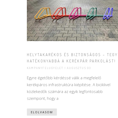
HELYTAKARÉKOS ÉS BIZTONSÁGOS – TEGY
HATÉKONYABBÁ A KERÉKPÁR PARKOLÁST!
KAMPANYFELUGYELET | AUGUSZTUS 03
Egyre égetőbb kérdéssé válik a megfelelő
kerékpáros infrastruktúra kiépítése. A biciklivel
közlekedők számára az egyik legfontosabb
szempont, hogy a
ELOLVASOM