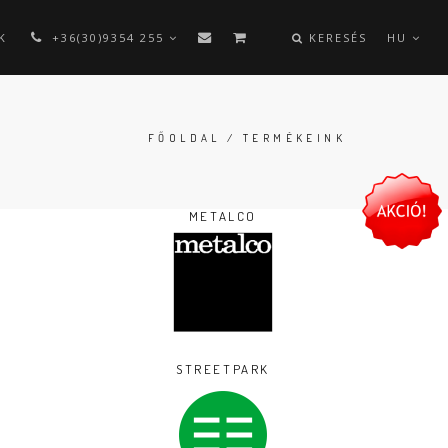
K
+36(30)9354 255
KERESÉS
HU
FŐOLDAL
/ TERMÉKEINK
METALCO
STREETPARK