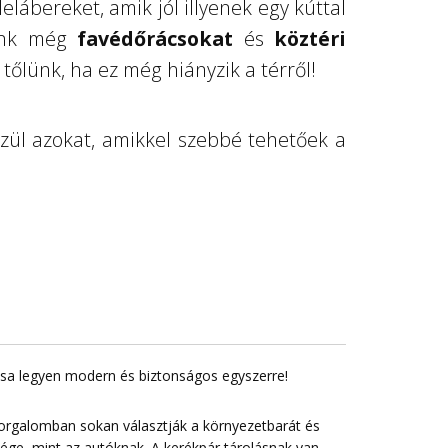
elábereket, amik jól illyenek egy kúttal
álunk még
favédőrácsokat
és
köztéri
 tőlünk, ha ez még hiányzik a térről!
ül azokat, amikkel szebbé tehetőek a
lása legyen modern és biztonságos egyszerre!
forgalomban sokan választják a környezetbarát és
sége, mint az autóknak. A kerékpár tárolásnak van