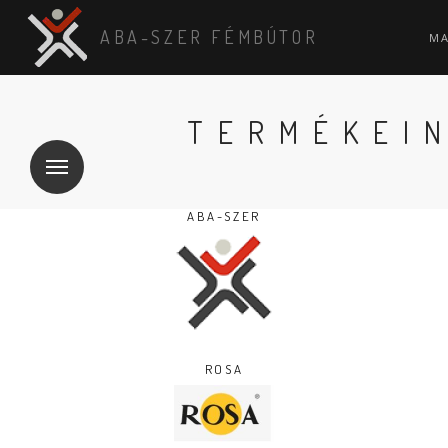
ABA-SZER FÉMBÚTOR
M
TERMÉKEI
ABA-SZER
ROSA