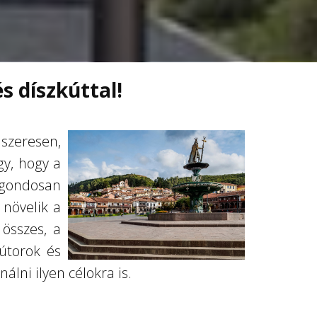
s díszkúttal!
dszeresen,
gy, hogy a
 gondosan
 növelik a
 összes, a
bútorok és
álni ilyen célokra is.