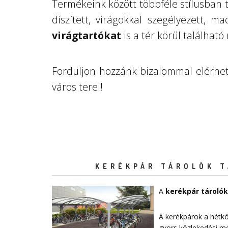
Termékeink között többféle stílusban 
díszített, virágokkal szegélyezett, 
virágtartókat
is a tér körül találha
Forduljon hozzánk bizalommal
elérhe
város terei!
KERÉKPÁR TÁROLÓK T
A
kerékpár tárolók
A kerékpárok a hétkö
gyors közlekedési mó