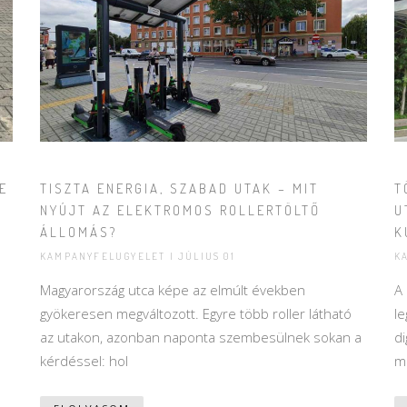
E
TISZTA ENERGIA, SZABAD UTAK – MIT
T
NYÚJT AZ ELEKTROMOS ROLLERTÖLTŐ
U
ÁLLOMÁS?
K
KAMPANYFELUGYELET | JÚLIUS 01
K
Magyarország utca képe az elmúlt években
A
gyökeresen megváltozott. Egyre több roller látható
l
az utakon, azonban naponta szembesülnek sokan a
di
kérdéssel: hol
m