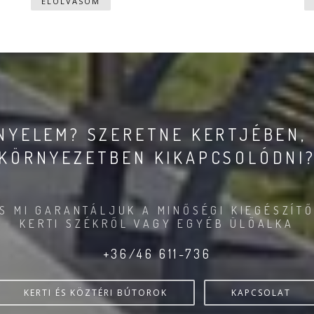
ELOLVASOM
ÉNYELEM? SZERETNE KERTJÉBEN,
KÖRNYEZETBEN KIKAPCSOLÓDNI
S MI GARANTÁLJUK A MINŐSÉGI KIEGÉSZÍTŐ
KERTI SZÉKRŐL VAGY EGYÉB ÜLŐALKA
+36/46 611-736
KERTI ÉS KÖZTÉRI BÚTOROK
KAPCSOLAT