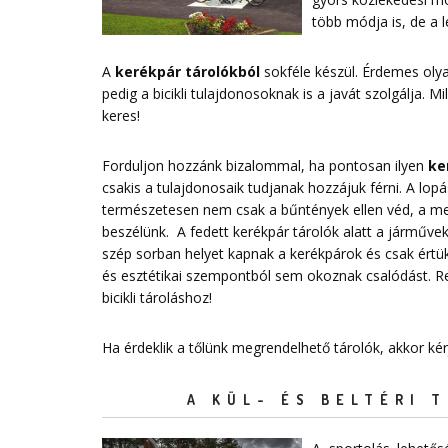
több módja is, de a
A
kerékpár tárolókból
sokféle készül. Érdemes ol
pedig a bicikli tulajdonosoknak is a javát szolgálja. 
keres!
Forduljon hozzánk bizalommal, ha pontosan ilyen
ke
csakis a tulajdonosaik tudjanak hozzájuk férni. A lo
természetesen nem csak a bűntények ellen véd, a megf
beszélünk. A fedett kerékpár tárolók alatt a járművek 
szép sorban helyet kapnak a kerékpárok és csak értük
és esztétikai szempontból sem okoznak csalódást. 
bicikli tároláshoz!
Ha érdeklik a tőlünk megrendelhető tárolók, akkor ké
A KÜL- ÉS BELTÉRI 