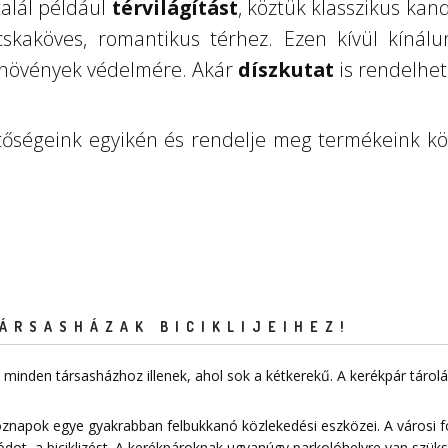
talál például
térvilágítást
, köztük klasszikus kand
macskaköves, romantikus térhez. Ezen kívül kín
tó növények védelmére. Akár
díszkutat
is rendelhet
tőségeink
egyikén és rendelje meg termékeink köz
ÁRSASHÁZAK BICIKLIJEIHEZ!
minden társasházhoz illenek, ahol sok a kétkerekű. A kerékpár táro
znapok egye gyakrabban felbukkanó közlekedési eszközei. A városi 
dot, a biciklizést. A kerékpároknak ugyanúgy parkolóhelyre van szük