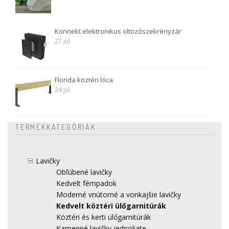
Konnekt elektronikus öltözőszekrényzár
27 júl
Florida köztéri lóca
24 júl
TERMÉKKATEGÓRIÁK
Lavičky
Obľúbené lavičky
Kedvelt fémpadok
Moderné vnútorné a vonkajšie lavičky
Kedvelt köztéri ülőgarnitúrák
Köztéri és kerti ülőgarnitúrák
Kamenné lavičky jednoliate