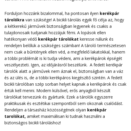
Forduljon hozzánk bizalommal, ha pontosan ilyen
kerékpár
tárolókra
van szüksége! A bicikli tárolás egyik fő célja az, hogy
a kétkerekű járművek biztonságban legyenek és csakis a
tulajdonosaik tudjanak hozzájuk férni. A lopások ellen
hatékonyan védő
kerékpár tárolókat
keresse nálunk és
rendeljen belőlük a szükséges számban! A tároló természetesen
nem csak a bűntények ellen véd, a megfelelő lakatokkal, hanem
a többi problémát is ki tudja védeni, ami a kerékpárok épségét
veszélyezteti. Igen, az időjárásról beszélünk. A fedett kerékpár
tárolók alatt a járművek nem áznak el, biztonságban van a váz
és az ülés is, de a többi kerékpáros kiegészítő szintén. A fedett
bicikli tárolóban szép sorban helyet kapnak a kerékpárok és csak
értük kell menni. Modern külsővel, erős anyagból készült
tárolókat tervezünk és gyártunk. Ezek a tárolók egyszerre
praktikusak és esztétikai szempontból sem okoznak csalódást.
Rendeljen a társasház közösségének olyan
kerékpár
tarolókat
,
amiket maximálisan ki tudnak használni a
biztonságos bicikli tároláshoz!