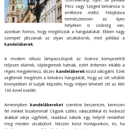
Pécs vagy Szeged belvárosa is
említésre méltó. Felújításra
természetesen az ilyen
helyeken is szükség van,
azonban fontos, hogy megőrizzük a hangulatukat. Ebben nagy
szerepet játszanak az olyan utcabútorok, mint például a
kandeláberek
.
A modern stílusú lámpaoszlopok az óvárosi környezettől
teljesen elütnek, tájidegennek hatnak, ezért érdemes inkább a
régies megjelenésű, díszes
kandeláberek
közül válogatni. Ezek
segítenek megőrizni a belváros hangulatát, hogy az ott sétálók
könnyebben el tudják képzelni, hogy milyen lehetett ott az élet
100 évvel ezelőtt.
Amennyiben
kandelábereket
szeretne beszerezni, keressen
fel minket bizalommal! Cégünk széles választékkal és kedvező
árakkal várja ügyfeleit, ráadásul nálunk egy helyről rendelhet
meg minden utcabútort. Nézzen körül honlapunkon, és, ha