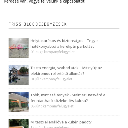
kérdése van, vegye fel velünk a
kapcsolatot
!
FRISS BLOGBEJEGYZÉSEK
Helytakarékos és biztonságos – Tegye
hatékonyabbá a kerékpár parkolást!
03 aug : kampanyfelugyelet
Tiszta energia, szabad utak – Mit nyújt az
elektromos rollertöltő állomás?
01 júl : kampanyfelugyelet
Több, mint szélárnyék - Miért az utasváró a
fenntartható közlekedés kulcsa?
08 jún : kampanyfelugyelet
Mi teszi ellenállóvá a kültéri padot?
14 máj : kampanyfelugyelet