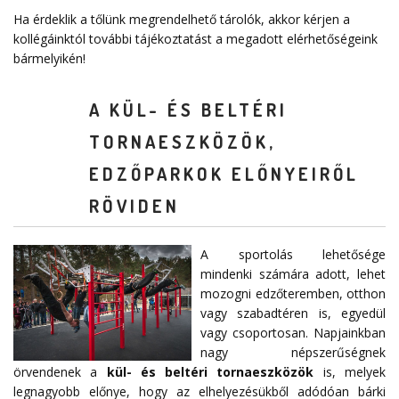
Ha érdeklik a tőlünk megrendelhető tárolók, akkor kérjen a
kollégáinktól további tájékoztatást a megadott elérhetőségeink
bármelyikén!
A KÜL- ÉS BELTÉRI
TORNAESZKÖZÖK,
EDZŐPARKOK ELŐNYEIRŐL
RÖVIDEN
A sportolás lehetősége
mindenki számára adott, lehet
mozogni edzőteremben, otthon
vagy szabadtéren is, egyedül
vagy csoportosan. Napjainkban
nagy népszerűségnek
örvendenek a
kül- és beltéri tornaeszközök
is, melyek
legnagyobb előnye, hogy az elhelyezésükből adódóan bárki