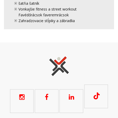
šatňa šatník
Vonkajšie fitness a street workout
Favédőrácsok faveremrácsok
Zahradzovacie stĺpiky a zábradlia