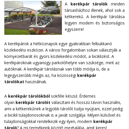
A
kerékpár tárolók
minden
társasházhoz illenek, ahol sok a
kétkerekű. A kerékpár tárolása
legyen modern és biztonságos
egyszerre!
A kerékpárok a hétköznapok egye gyakrabban felbukkanó
közlekedési eszközei. A városi forgalomban sokan választják a
környezetbarát és gyors közlekedési módot, a biciklizést. A
kerékpároknak ugyanúgy parkolóhelyre van szüksége, mint az
autóknak. A kerékpár tárolásnak van több módja is, de a
legegyszerűbb mégis az, ha közösségi
kerékpár
tárolókat
használnak.
A
kerékpár tárolókból
sokféle készül. Érdemes
olyan
kerékpár tárolót
választani és hosszú távon használni,
ami a kétkerekűnek a legjobb tárolót tudja nyújtani, ezzel pedig
a bicikli tulajdonosoknak is a javát szolgálja. Milyen külsővel és
tulajdonságokkal rendelkezik egy ilyen, modern
kerékpár
tároló
? A mi termékeink között megtalálja, amit keres!