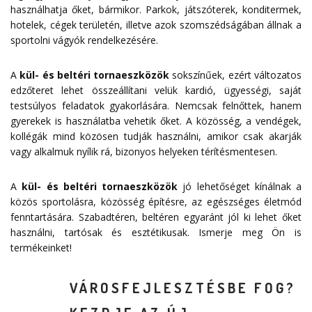
használhatja őket, bármikor. Parkok, játszóterek, konditermek,
hotelek, cégek területén, illetve azok szomszédságában állnak a
sportolni vágyók rendelkezésére.
A
kül- és beltéri tornaeszközök
sokszínűek, ezért változatos
edzőteret lehet összeállítani velük kardió, ügyességi, saját
testsúlyos feladatok gyakorlására. Nemcsak felnőttek, hanem
gyerekek is használatba vehetik őket. A közösség, a vendégek,
kollégák mind közösen tudják használni, amikor csak akarják
vagy alkalmuk nyílik rá, bizonyos helyeken térítésmentesen.
A
kül- és beltéri tornaeszközök
jó lehetőséget kínálnak a
közös sportolásra, közösség építésre, az egészséges életmód
fenntartására. Szabadtéren, beltéren egyaránt jól ki lehet őket
használni, tartósak és esztétikusak. Ismerje meg Ön is
termékeinket!
VÁROSFEJLESZTÉSBE FOG?