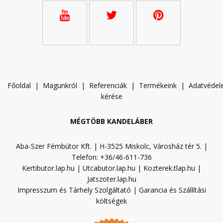
Főoldal
|
Magunkról
|
Referenciák
|
Termékeink
|
A
datvéde
kérése
MÉGTÖBB KANDELÁBER
Aba-Szer Fémbútor Kft. | H-3525 Miskolc, Városház tér 5. |
Telefon: +36/46-611-736
Kertibutor.lap.hu
|
Utcabutor.lap.hu
|
Kozterek.tlap.hu
|
Jatszoter.lap.hu
Impresszum és Tárhely Szolgáltató
|
Garancia és Szállítási
költségek