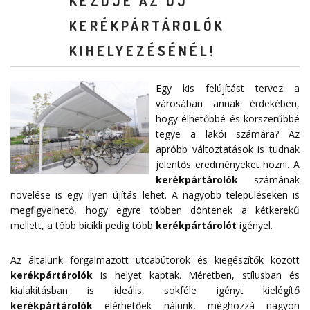
KEZDJE AZ ÚJ
KERÉKPÁRTÁROLÓK
KIHELYEZÉSÉNÉL!
Egy kis felújítást tervez a
városában annak érdekében,
hogy élhetőbbé és korszerűbbé
tegye a lakói számára? Az
apróbb változtatások is tudnak
jelentős eredményeket hozni. A
kerékpártárolók
számának
növelése is egy ilyen újítás lehet. A nagyobb településeken is
megfigyelhető, hogy egyre többen döntenek a kétkerekű
mellett, a több bicikli pedig több
kerékpártárolót
igényel.
Az általunk forgalmazott utcabútorok és kiegészítők között
kerékpártárolók
is helyet kaptak. Méretben, stílusban és
kialakításban is ideális, sokféle igényt kielégítő
kerékpártárolók
elérhetőek nálunk, méghozzá nagyon