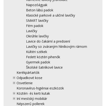
Napozóágyak
Beton lábú padok
Klasické parkové a uličné lavičky
SMART lavičky
Fém padok
Lavičky
Okrúhle lavičky
Lavice do čakární a predsiení
Lavičky so zváraným hliníkovým rámom
Kültéri székek
Fedett köztéri pihenők
Gyermek padok
Školské šatníkové lavice
Kerékpártartók
Odpadkové kose
Osvetlenie
Koronavírus-higiéniai eszközök
Köztéri- és kerti kutak
Iní mestský mobiliár
Népszerű pollerek