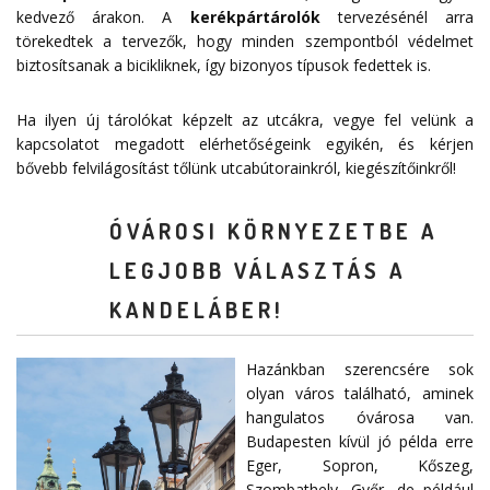
kedvező árakon. A
kerékpártárolók
tervezésénél arra
törekedtek a tervezők, hogy minden szempontból védelmet
biztosítsanak a bicikliknek, így bizonyos típusok fedettek is.
Ha ilyen új tárolókat képzelt az utcákra, vegye fel velünk a
kapcsolatot megadott
elérhetőségeink
egyikén, és kérjen
bővebb felvilágosítást tőlünk utcabútorainkról, kiegészítőinkről!
ÓVÁROSI KÖRNYEZETBE A
LEGJOBB VÁLASZTÁS A
KANDELÁBER!
Hazánkban szerencsére sok
olyan város található, aminek
hangulatos óvárosa van.
Budapesten kívül jó példa erre
Eger, Sopron, Kőszeg,
Szombathely, Győr, de például