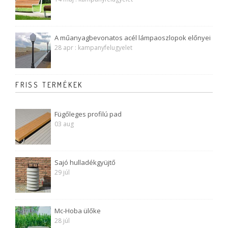
A műanyagbevonatos acél lámpaoszlopok előnyei
28 apr : kampanyfelugyelet
FRISS TERMÉKEK
Fügőleges profilú pad
03 aug
Sajó hulladékgyüjtő
29 júl
Mc-Hoba ülőke
28 júl