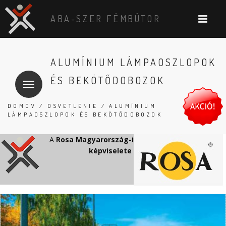
ABA-SZER FÉMBÚTOR
ALUMÍNIUM LÁMPAOSZLOPOK
ÉS BEKÖTŐDOBOZOK
DOMOV
/
OSVETLENIE
/ ALUMÍNIUM
LÁMPAOSZLOPOK ÉS BEKÖTŐDOBOZOK
A
Rosa Magyarország-i
képviselete