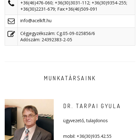
+36(46)476-060
;
+36(30)3031-112
;
+36(30)9354-255
;
+36(30)2231-679
; Fax:+36(46)509-091
info@acelkft.hu
Cégjegyzékszám: Cg.05-09-025856/6
Adószám: 24392383-2-05
MUNKATÁRSAINK
DR. TARPAI GYULA
ügyvezető, tulajdonos
mobil: +36(30)935.42.55