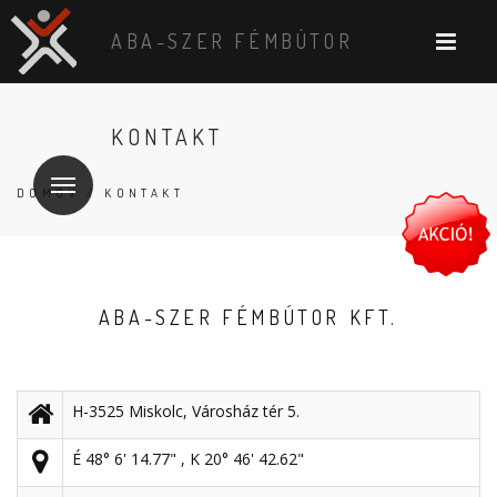
ABA-SZER FÉMBÚTOR
KONTAKT
DOMOV
/ KONTAKT
ABA-SZER FÉMBÚTOR KFT.
H-3525 Miskolc, Városház tér 5.
É 48° 6' 14.77" , K 20° 46' 42.62"