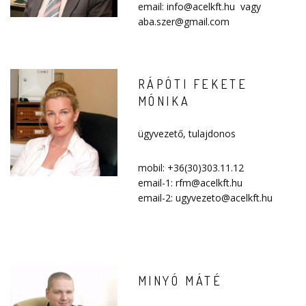
email:
info@acelkft.hu
vagy
aba.szer@gmail.com
RÁPÓTI FEKETE
MÓNIKA
ügyvezető, tulajdonos
mobil: +36(30)303.11.12
email-1: rfm@acelkft.hu
email-2: ugyvezeto@acelkft.hu
MINYÓ MÁTÉ