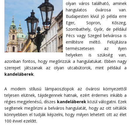
olyan város található, aminek
hangulatos óvárosa van.
Budapesten kívül jó példa erre
Eger, Sopron, Kőszeg,
Szombathely, Győr, de például
Pécs vagy Szeged belvárosa is
említésre méltó. Felújításra
természetesen az ilyen
helyeken is szükség van,
azonban fontos, hogy megőrizzük a hangulatukat. Ebben nagy
szerepet játszanak az olyan utcabútorok, mint például a
kandeláberek
.
A modern stílusú lámpaoszlopok az óvárosi környezettől
teljesen elütnek, tájidegennek hatnak, ezért érdemes inkább a
régies megjelenésű, díszes
kandeláberek
közül válogatni. Ezek
segítenek megőrizni a belváros hangulatát, hogy az ott sétálók
könnyebben el tudják képzelni, hogy milyen lehetett ott az élet
100 évvel ezelőtt.