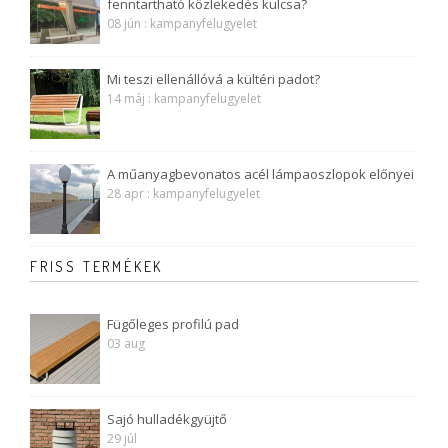
fenntartható közlekedés kulcsa?
08 jún : kampanyfelugyelet
Mi teszi ellenállóvá a kültéri padot?
14 máj : kampanyfelugyelet
A műanyagbevonatos acél lámpaoszlopok előnyei
28 apr : kampanyfelugyelet
FRISS TERMÉKEK
Fügőleges profilú pad
03 aug
Sajó hulladékgyüjtő
29 júl