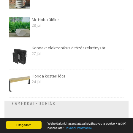
Mc-Hoba ülőke
28 júl
Konnekt elektronikus öltözőszekrényzár
27 júl
Florida köztéri lóca
24 júl
TERMÉKKATEGÓRIÁK
Lavičky
Weboldalunk használatával jóváhagyod a cookie-k (sütik)
Elfogadom
használatát.
További információk
Kerékpártartók