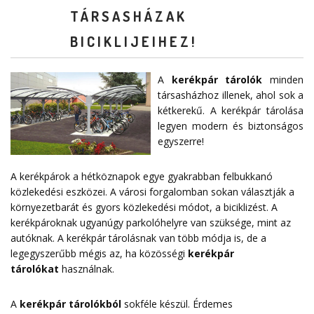
TÁRSASHÁZAK
BICIKLIJEIHEZ!
A
kerékpár tárolók
minden
társasházhoz illenek, ahol sok a
kétkerekű. A kerékpár tárolása
legyen modern és biztonságos
egyszerre!
A kerékpárok a hétköznapok egye gyakrabban felbukkanó
közlekedési eszközei. A városi forgalomban sokan választják a
környezetbarát és gyors közlekedési módot, a biciklizést. A
kerékpároknak ugyanúgy parkolóhelyre van szüksége, mint az
autóknak. A kerékpár tárolásnak van több módja is, de a
legegyszerűbb mégis az, ha közösségi
kerékpár
tárolókat
használnak.
A
kerékpár tárolókból
sokféle készül. Érdemes