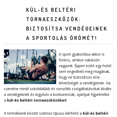
KÜL-ÉS BELTÉRI
TORNAESZKÖZÖK:
BIZTOSÍTSA VENDÉGEINEK
A SPORTOLÁS ÖRÖMÉT!
A sport gyakorlása akkor is
fontos, amikor vakáción
vagyunk. Éppen ezért egy hotel
sem engedheti meg magának,
hogy ne biztosítson erre
lehetőséget a vendégeinek. Ha
szeretne minél sokoldalúbb és vonzóbb szolgáltatásokat kínálni
a vendégeknek és legyőzni a konkurenciát, ajánljuk figyelmébe
a
kül-és beltéri tornaeszközöket
!
A termékeink között számos típusa elérhető a
kül-és beltéri