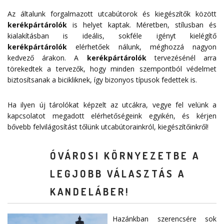
Az általunk forgalmazott utcabútorok és kiegészítők között
kerékpártárolók
is helyet kaptak. Méretben, stílusban és
kialakításban is ideális, sokféle igényt kielégítő
kerékpártárolók
elérhetőek nálunk, méghozzá nagyon
kedvező árakon. A
kerékpártárolók
tervezésénél arra
törekedtek a tervezők, hogy minden szempontból védelmet
biztosítsanak a bicikliknek, így bizonyos típusok fedettek is.
Ha ilyen új tárolókat képzelt az utcákra, vegye fel velünk a
kapcsolatot megadott
elérhetőségeink
egyikén, és kérjen
bővebb felvilágosítást tőlünk utcabútorainkról, kiegészítőinkről!
ÓVÁROSI KÖRNYEZETBE A
LEGJOBB VÁLASZTÁS A
KANDELÁBER!
Hazánkban szerencsére sok