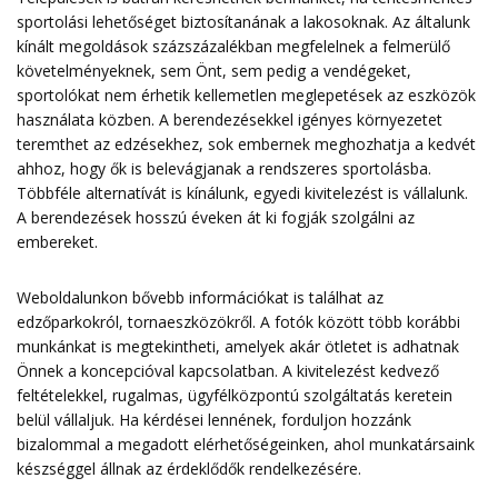
sportolási lehetőséget biztosítanának a lakosoknak. Az általunk
kínált megoldások százszázalékban megfelelnek a felmerülő
követelményeknek, sem Önt, sem pedig a vendégeket,
sportolókat nem érhetik kellemetlen meglepetések az eszközök
használata közben. A berendezésekkel igényes környezetet
teremthet az edzésekhez, sok embernek meghozhatja a kedvét
ahhoz, hogy ők is belevágjanak a rendszeres sportolásba.
Többféle alternatívát is kínálunk, egyedi kivitelezést is vállalunk.
A berendezések hosszú éveken át ki fogják szolgálni az
embereket.
Weboldalunkon bővebb információkat is találhat az
edzőparkokról, tornaeszközökről. A fotók között több korábbi
munkánkat is megtekintheti, amelyek akár ötletet is adhatnak
Önnek a koncepcióval kapcsolatban. A kivitelezést kedvező
feltételekkel, rugalmas, ügyfélközpontú szolgáltatás keretein
belül vállaljuk. Ha kérdései lennének, forduljon hozzánk
bizalommal a megadott
elérhetőségeinken
, ahol munkatársaink
készséggel állnak az érdeklődők rendelkezésére.