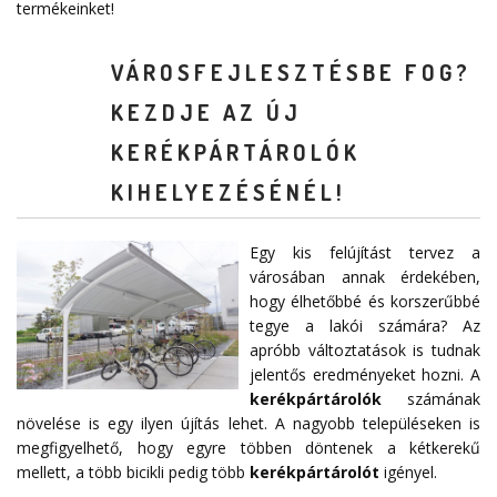
termékeinket!
VÁROSFEJLESZTÉSBE FOG?
KEZDJE AZ ÚJ
KERÉKPÁRTÁROLÓK
KIHELYEZÉSÉNÉL!
Egy kis felújítást tervez a
városában annak érdekében,
hogy élhetőbbé és korszerűbbé
tegye a lakói számára? Az
apróbb változtatások is tudnak
jelentős eredményeket hozni. A
kerékpártárolók
számának
növelése is egy ilyen újítás lehet. A nagyobb településeken is
megfigyelhető, hogy egyre többen döntenek a kétkerekű
mellett, a több bicikli pedig több
kerékpártárolót
igényel.