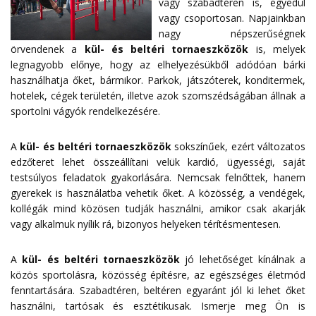
vagy szabadtéren is, egyedül
vagy csoportosan. Napjainkban
nagy népszerűségnek
örvendenek a
kül- és beltéri tornaeszközök
is, melyek
legnagyobb előnye, hogy az elhelyezésükből adódóan bárki
használhatja őket, bármikor. Parkok, játszóterek, konditermek,
hotelek, cégek területén, illetve azok szomszédságában állnak a
sportolni vágyók rendelkezésére.
A
kül- és beltéri tornaeszközök
sokszínűek, ezért változatos
edzőteret lehet összeállítani velük kardió, ügyességi, saját
testsúlyos feladatok gyakorlására. Nemcsak felnőttek, hanem
gyerekek is használatba vehetik őket. A közösség, a vendégek,
kollégák mind közösen tudják használni, amikor csak akarják
vagy alkalmuk nyílik rá, bizonyos helyeken térítésmentesen.
A
kül- és beltéri tornaeszközök
jó lehetőséget kínálnak a
közös sportolásra, közösség építésre, az egészséges életmód
fenntartására. Szabadtéren, beltéren egyaránt jól ki lehet őket
használni, tartósak és esztétikusak. Ismerje meg Ön is