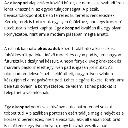
Az
okospad
alapvetően köztéri bútor, de nem csak szabadtéren
lehet kihasználni az egyedi tulajdonságait. A plázák,
bevásárlóközpontok belső térrel és kültérrel is rendelkeznek.
Kertek, terek is tartoznak egy ilyen épülethez, ahol egy korszerű
utcabútor is helyet kaphat. Egy
okospad
kiválóan illik egy olyan
környezetbe, mint ami a modern plázában megtalálható.
A nálunk kapható
okospadok
között található a klasszikus,
fából készült padokat idéző modell és olyan pad is, ami nagyon
futurisztikus dizájnnal készült. A neon fények, üveg kirakatok és
márvány padló mellett egy ilyen pad is igazán jól mutat. Az
okospad rendelésnél azt is eldöntheti, hogy milyen színben
készüljön el a megvásárolt pad. Lehet elegáns fekete, fehér, ami
bele tud olvadni a környezetébe, de vidám, színes padokat is
telepíthet a vásárlóknak.
Egy
okospad
nem csak látványos utcabútor, ennél sokkal
többet tud. A plázákban pontosan ezért találja meg a helyét ez a
korszerű berendezés, mert a vásárlók, akik általában több órát
is eltöltenek egy ilyen helyen, nagy hasznát veszik a pad