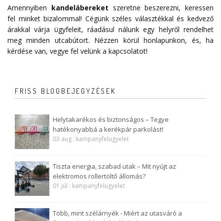
Amennyiben
kandelábereket
szeretne beszerezni, keressen
fel minket bizalommal! Cégünk széles választékkal és kedvező
árakkal várja ügyfeleit, ráadásul nálunk egy helyről rendelhet
meg minden utcabútort. Nézzen körül honlapunkon, és, ha
kérdése van, vegye fel velünk a
kapcsolatot
!
FRISS BLOGBEJEGYZÉSEK
Helytakarékos és biztonságos – Tegye
hatékonyabbá a kerékpár parkolást!
03 aug : kampanyfelugyelet
Tiszta energia, szabad utak – Mit nyújt az
elektromos rollertöltő állomás?
01 júl : kampanyfelugyelet
Több, mint szélárnyék - Miért az utasváró a