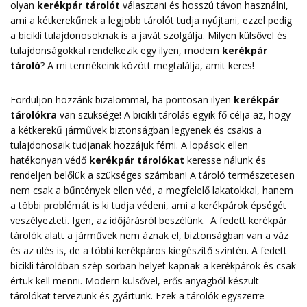
olyan
kerékpár tárolót
választani és hosszú távon használni,
ami a kétkerekűnek a legjobb tárolót tudja nyújtani, ezzel pedig
a bicikli tulajdonosoknak is a javát szolgálja. Milyen külsővel és
tulajdonságokkal rendelkezik egy ilyen, modern
kerékpár
tároló
? A mi termékeink között megtalálja, amit keres!
Forduljon hozzánk bizalommal, ha pontosan ilyen
kerékpár
tárolókra
van szüksége! A bicikli tárolás egyik fő célja az, hogy
a kétkerekű járművek biztonságban legyenek és csakis a
tulajdonosaik tudjanak hozzájuk férni. A lopások ellen
hatékonyan védő
kerékpár tárolókat
keresse nálunk és
rendeljen belőlük a szükséges számban! A tároló természetesen
nem csak a bűntények ellen véd, a megfelelő lakatokkal, hanem
a többi problémát is ki tudja védeni, ami a kerékpárok épségét
veszélyezteti. Igen, az időjárásról beszélünk. A fedett kerékpár
tárolók alatt a járművek nem áznak el, biztonságban van a váz
és az ülés is, de a többi kerékpáros kiegészítő szintén. A fedett
bicikli tárolóban szép sorban helyet kapnak a kerékpárok és csak
értük kell menni. Modern külsővel, erős anyagból készült
tárolókat tervezünk és gyártunk. Ezek a tárolók egyszerre