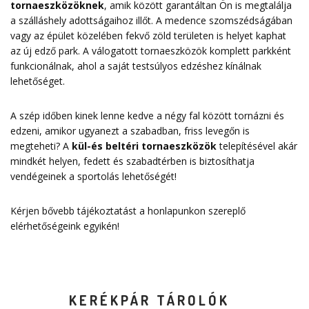
tornaeszközöknek
, amik között garantáltan Ön is megtalálja
a szálláshely adottságaihoz illőt. A medence szomszédságában
vagy az épület közelében fekvő zöld területen is helyet kaphat
az új edző park. A válogatott tornaeszközök komplett parkként
funkcionálnak, ahol a saját testsúlyos edzéshez kínálnak
lehetőséget.
A szép időben kinek lenne kedve a négy fal között tornázni és
edzeni, amikor ugyanezt a szabadban, friss levegőn is
megteheti? A
kül-és beltéri tornaeszközök
telepítésével akár
mindkét helyen, fedett és szabadtérben is biztosíthatja
vendégeinek a sportolás lehetőségét!
Kérjen bővebb tájékoztatást a honlapunkon szereplő
elérhetőségeink
egyikén!
KERÉKPÁR TÁROLÓK