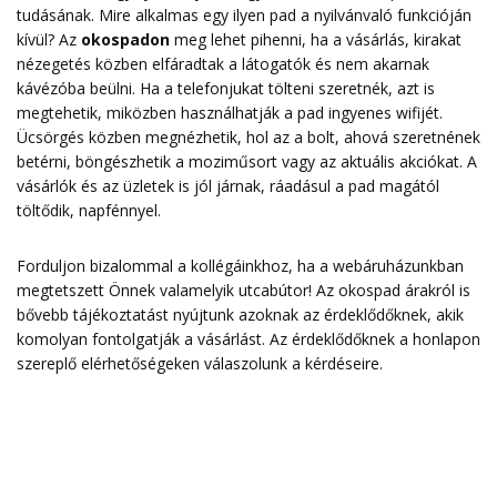
tudásának. Mire alkalmas egy ilyen pad a nyilvánvaló funkcióján
kívül? Az
okospadon
meg lehet pihenni, ha a vásárlás, kirakat
nézegetés közben elfáradtak a látogatók és nem akarnak
kávézóba beülni. Ha a telefonjukat tölteni szeretnék, azt is
megtehetik, miközben használhatják a pad ingyenes wifijét.
Ücsörgés közben megnézhetik, hol az a bolt, ahová szeretnének
betérni, böngészhetik a moziműsort vagy az aktuális akciókat. A
vásárlók és az üzletek is jól járnak, ráadásul a pad magától
töltődik, napfénnyel.
Forduljon bizalommal a kollégáinkhoz, ha a webáruházunkban
megtetszett Önnek valamelyik utcabútor! Az okospad árakról is
bővebb tájékoztatást nyújtunk azoknak az érdeklődőknek, akik
komolyan fontolgatják a vásárlást. Az érdeklődőknek a honlapon
szereplő
elérhetőségeken
válaszolunk a kérdéseire.