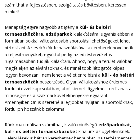
számíthat a fejlesztésben, szolgáltatás bővítésben, keressen
minket!
Manapság egyre nagyobb az igény a
kül- és beltéri
tornaeszközökre
,
edzőparkok
kialakítására, ugyanis ebben a
formában sokkal változatosabb sportolási lehetőségeket lehet
biztosítani. Az eszközök felhasználásával az emberek növelhetik
a teljesítményüket, egyúttal pedig az edzéstervüket is
rugalmasabban tudják kialakítani. Ahhoz, hogy a terület valóban
megfeleljen az elvárásoknak, és minél több látogatót képes
legyen bevonzani, nem lehet a véletlenre bízni a
kül - és beltéri
tornaeszközök
beszerzését. Olyan vállalkozáshoz érdemes
fordulni ezzel kapcsolatban, ahol kiemelt figyelmet fordítanak a
minőségre és a szakmai követelményekre egyaránt.
Amennyiben Ön is szeretné a legjobbat nyújtani a sportolóknak,
forduljon hozzánk bizalommal!
Ránk maximálisan számíthat, kiváló minőségű
edzőparkokat,
kül - és beltéri tornaeszközöket
kínálunk az ügyfeleinknek.
Települések is bátran kereshetnek bennünket, ha térítésmentes