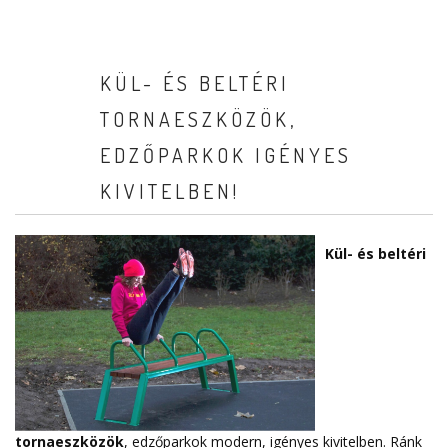
KÜL- ÉS BELTÉRI
TORNAESZKÖZÖK,
EDZŐPARKOK IGÉNYES
KIVITELBEN!
Kül- és beltéri
tornaeszközök
, edzőparkok modern, igényes kivitelben. Ránk