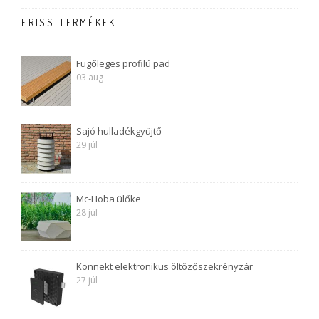
FRISS TERMÉKEK
Fügőleges profilú pad
03 aug
Sajó hulladékgyüjtő
29 júl
Mc-Hoba ülőke
28 júl
Konnekt elektronikus öltözőszekrényzár
27 júl