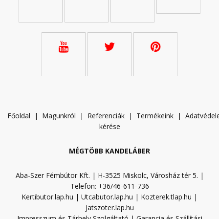
Főoldal
|
Magunkról
|
Referenciák
|
Termékeink
|
A
datvéde
kérése
MÉGTÖBB KANDELÁBER
Aba-Szer Fémbútor Kft. | H-3525 Miskolc, Városház tér 5. |
Telefon: +36/46-611-736
Kertibutor.lap.hu
|
Utcabutor.lap.hu
|
Kozterek.tlap.hu
|
Jatszoter.lap.hu
Impresszum és Tárhely Szolgáltató
|
Garancia és Szállítási