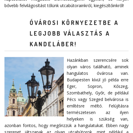
bővebb felvilágosítást tőlünk utcabútorainkról, kiegészítőinkről!
ÓVÁROSI KÖRNYEZETBE A
LEGJOBB VÁLASZTÁS A
KANDELÁBER!
Hazánkban szerencsére sok
olyan város található, aminek
hangulatos óvárosa van.
Budapesten kívül jó példa erre
Eger, Sopron, Kőszeg,
Szombathely, Győr, de például
Pécs vagy Szeged belvárosa is
említésre méltó. Felújításra
természetesen az ilyen
helyeken is szükség van,
azonban fontos, hogy megőrizzük a hangulatukat. Ebben nagy
szerepet játszanak az olyan utcabútorok, mint például a