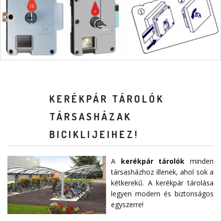
KERÉKPÁR TÁROLÓK
TÁRSASHÁZAK
BICIKLIJEIHEZ!
A
kerékpár tárolók
minden
társasházhoz illenek, ahol sok a
kétkerekű. A kerékpár tárolása
legyen modern és biztonságos
egyszerre!