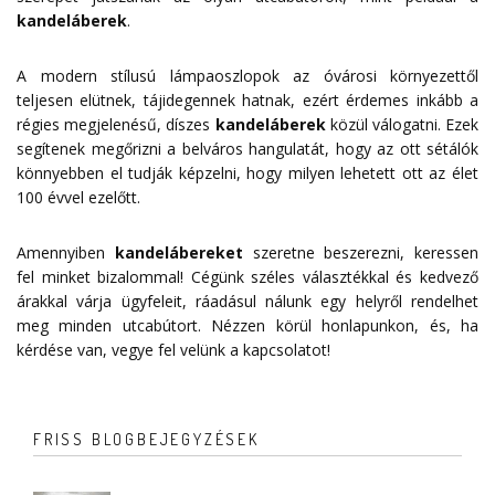
kandeláberek
.
A modern stílusú lámpaoszlopok az óvárosi környezettől
teljesen elütnek, tájidegennek hatnak, ezért érdemes inkább a
régies megjelenésű, díszes
kandeláberek
közül válogatni. Ezek
segítenek megőrizni a belváros hangulatát, hogy az ott sétálók
könnyebben el tudják képzelni, hogy milyen lehetett ott az élet
100 évvel ezelőtt.
Amennyiben
kandelábereket
szeretne beszerezni, keressen
fel minket bizalommal! Cégünk széles választékkal és kedvező
árakkal várja ügyfeleit, ráadásul nálunk egy helyről rendelhet
meg minden utcabútort. Nézzen körül honlapunkon, és, ha
kérdése van, vegye fel velünk a
kapcsolatot
!
FRISS BLOGBEJEGYZÉSEK