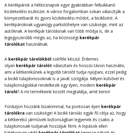
A kerékpárok a hétköznapok egye gyakrabban felbukkanó
közlekedési eszközei. A városi forgalomban sokan választják a
környezetbarát és gyors közlekedési módot, a biciklizést. A
kerékpároknak ugyanúgy parkolóhelyre van szüksége, mint az
autóknak. A kerékpár tárolásnak van több módja is, de a
legegyszerűbb mégis az, ha közösségi
kerékpár
tárolókat
használnak.
A
kerékpár tárolókból
sokféle készül. Érdemes
olyan
kerékpár tárolót
választani és hosszú távon használni,
ami a kétkerekűnek a legjobb tárolót tudja nyújtani, ezzel pedig
a bicikli tulajdonosoknak is a javát szolgálja. Milyen külsővel és
tulajdonságokkal rendelkezik egy ilyen, modern
kerékpár
tároló
? A mi termékeink között megtalálja, amit keres!
Forduljon hozzánk bizalommal, ha pontosan ilyen
kerékpár
tárolókra
van szüksége! A bicikli tárolás egyik fő célja az, hogy
a kétkerekű járművek biztonságban legyenek és csakis a
tulajdonosaik tudjanak hozzájuk férni. A lopások ellen
hatékonyan védő
kerékpár tárolókat
keresse nálunk és