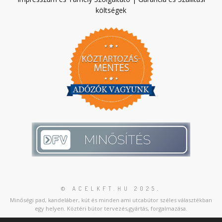
költségek
© ACELKFT.HU 2025
.
Minőségi pad, kandeláber, kút és minden ami utcabútor széles választékban
egy helyen. Köztéri bútor tervezés,gyártás, forgalmazása.