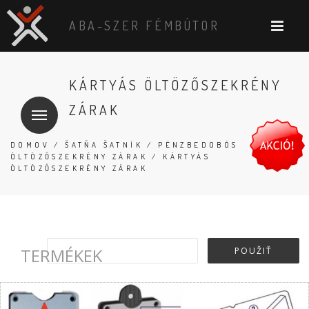
ABA-SZER FÉMBÚTOR
KÁRTYÁS ÖLTÖZŐSZEKRÉNY
ZÁRAK
DOMOV
/
ŠATŇA ŠATNÍK
/
PÉNZBEDOBÓS
ÖLTÖZŐSZEKRÉNY ZÁRAK
/ KÁRTYÁS
ÖLTÖZŐSZEKRÉNY ZÁRAK
TERMÉKEK