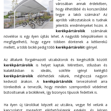
városában annak érdekében,
hogy élhetőbbé és korszerűbbé
tegye a lakói számára? Az
apróbb változtatások is tudnak
jelentős eredményeket hozni. A
kerékpártárolók
számának
növelése is egy ilyen újítás lehet. A nagyobb településeken is
megfigyelhető, hogy egyre többen döntenek a kétkerekű
mellett, a több bicikli pedig több
kerékpártárolót
igényel.
Az általunk forgalmazott utcabútorok és kiegészítők között
kerékpártárolók
is helyet kaptak. Méretben, stílusban és
kialakításban is ideális, sokféle igényt kielégítő
kerékpártárolók
elérhetőek nálunk, méghozzá nagyon
kedvező árakon. A
kerékpártárolók
tervezésénél arra
törekedtek a tervezők, hogy minden szempontból védelmet
biztosítsanak a bicikliknek, így bizonyos típusok fedettek is.
Ha ilyen új tárolókat képzelt az utcákra, vegye fel velünk a
kapcsolatot megadott
elérhetőségeink
egyikén, és kérjen