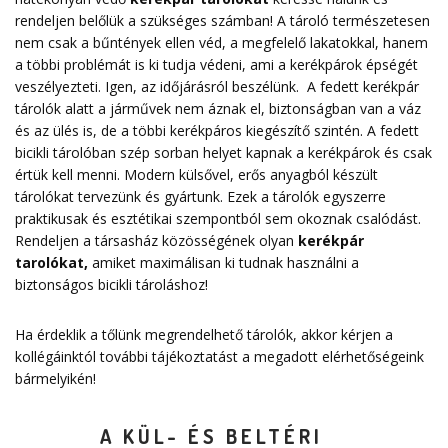
rendeljen belőlük a szükséges számban! A tároló természetesen
nem csak a bűntények ellen véd, a megfelelő lakatokkal, hanem
a többi problémát is ki tudja védeni, ami a kerékpárok épségét
veszélyezteti. Igen, az időjárásról beszélünk. A fedett kerékpár
tárolók alatt a járművek nem áznak el, biztonságban van a váz
és az ülés is, de a többi kerékpáros kiegészítő szintén. A fedett
bicikli tárolóban szép sorban helyet kapnak a kerékpárok és csak
értük kell menni. Modern külsővel, erős anyagból készült
tárolókat tervezünk és gyártunk. Ezek a tárolók egyszerre
praktikusak és esztétikai szempontból sem okoznak csalódást.
Rendeljen a társasház közösségének olyan
kerékpár
tarolókat
,
amiket maximálisan ki tudnak használni a
biztonságos bicikli tároláshoz!
Ha érdeklik a tőlünk megrendelhető tárolók, akkor kérjen a
kollégáinktól további tájékoztatást a megadott elérhetőségeink
bármelyikén!
A KÜL- ÉS BELTÉRI