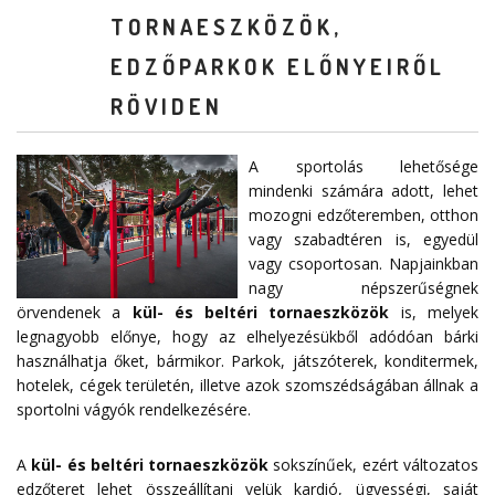
TORNAESZKÖZÖK,
EDZŐPARKOK ELŐNYEIRŐL
RÖVIDEN
A sportolás lehetősége
mindenki számára adott, lehet
mozogni edzőteremben, otthon
vagy szabadtéren is, egyedül
vagy csoportosan. Napjainkban
nagy népszerűségnek
örvendenek a
kül- és beltéri tornaeszközök
is, melyek
legnagyobb előnye, hogy az elhelyezésükből adódóan bárki
használhatja őket, bármikor. Parkok, játszóterek, konditermek,
hotelek, cégek területén, illetve azok szomszédságában állnak a
sportolni vágyók rendelkezésére.
A
kül- és beltéri tornaeszközök
sokszínűek, ezért változatos
edzőteret lehet összeállítani velük kardió, ügyességi, saját