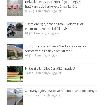
Helytakarékos és biztonságos – Tegye
hatékonyabbá a kerékpár parkolást!
03 aug : kampanyfelugyelet
Tiszta energia, szabad utak – Mit nyújt az
elektromos rollertöltő állomás?
01 júl : kampanyfelugyelet
Több, mint szélárnyék - Miért az utasváró a
fenntartható közlekedés kulcsa?
08 jún : kampanyfelugyelet
Mi teszi ellenállóvá a kültéri padot?
14 máj : kampanyfelugyelet
A műanyagbevonatos acél lámpaoszlopok előnyei
28 apr : kampanyfelugyelet