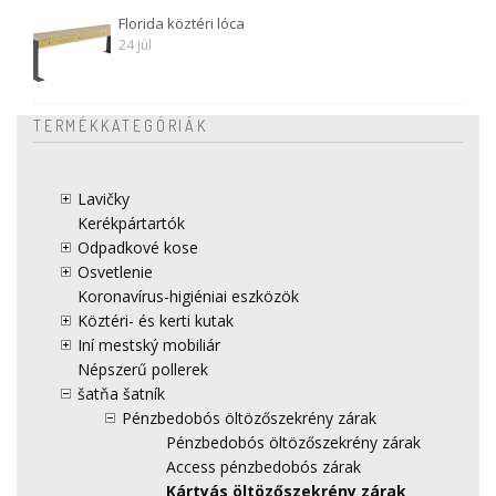
Florida köztéri lóca
24 júl
TERMÉKKATEGÓRIÁK
Lavičky
Kerékpártartók
Odpadkové kose
Osvetlenie
Koronavírus-higiéniai eszközök
Köztéri- és kerti kutak
Iní mestský mobiliár
Népszerű pollerek
šatňa šatník
Pénzbedobós öltözőszekrény zárak
Pénzbedobós öltözőszekrény zárak
Access pénzbedobós zárak
Kártyás öltözőszekrény zárak