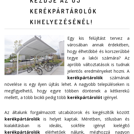
KEZDJE AZ ÚJ
KERÉKPÁRTÁROLÓK
KIHELYEZÉSÉNÉL!
Egy kis felújítást tervez a
városában annak érdekében,
hogy élhetőbbé és korszerűbbé
tegye a lakói számára? Az
apróbb változtatások is tudnak
jelentős eredményeket hozni. A
kerékpártárolók
számának
növelése is egy ilyen újítás lehet. A nagyobb településeken is
megfigyelhető, hogy egyre többen döntenek a kétkerekű
mellett, a több bicikli pedig több
kerékpártárolót
igényel.
Az általunk forgalmazott utcabútorok és kiegészítők között
kerékpártárolók
is helyet kaptak. Méretben, stílusban és
kialakításban is ideális, sokféle igényt kielégítő
kerékpártárolók
elérhetőek nálunk, méghozzá nagyon