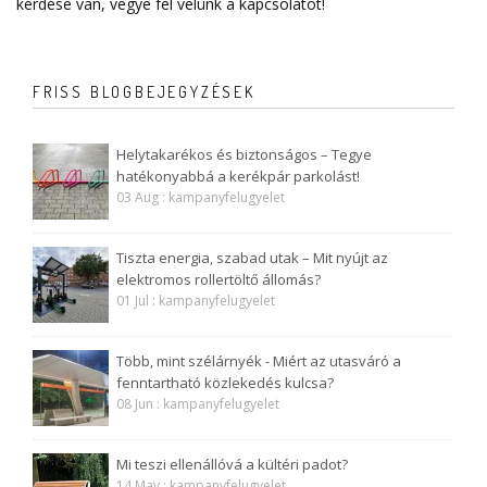
kérdése van, vegye fel velünk a
kapcsolatot
!
FRISS BLOGBEJEGYZÉSEK
Helytakarékos és biztonságos – Tegye
hatékonyabbá a kerékpár parkolást!
03 Aug : kampanyfelugyelet
Tiszta energia, szabad utak – Mit nyújt az
elektromos rollertöltő állomás?
01 Jul : kampanyfelugyelet
Több, mint szélárnyék - Miért az utasváró a
fenntartható közlekedés kulcsa?
08 Jun : kampanyfelugyelet
Mi teszi ellenállóvá a kültéri padot?
14 May : kampanyfelugyelet