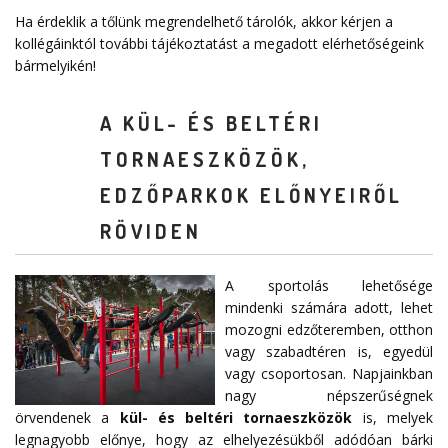
Ha érdeklik a tőlünk megrendelhető tárolók, akkor kérjen a
kollégáinktól további tájékoztatást a megadott elérhetőségeink
bármelyikén!
A KÜL- ÉS BELTÉRI
TORNAESZKÖZÖK,
EDZŐPARKOK ELŐNYEIRŐL
RÖVIDEN
A sportolás lehetősége
mindenki számára adott, lehet
mozogni edzőteremben, otthon
vagy szabadtéren is, egyedül
vagy csoportosan. Napjainkban
nagy népszerűségnek
örvendenek a
kül- és beltéri tornaeszközök
is, melyek
legnagyobb előnye, hogy az elhelyezésükből adódóan bárki