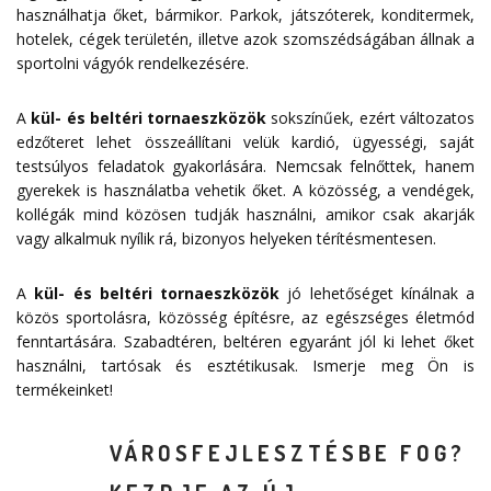
használhatja őket, bármikor. Parkok, játszóterek, konditermek,
hotelek, cégek területén, illetve azok szomszédságában állnak a
sportolni vágyók rendelkezésére.
A
kül- és beltéri tornaeszközök
sokszínűek, ezért változatos
edzőteret lehet összeállítani velük kardió, ügyességi, saját
testsúlyos feladatok gyakorlására. Nemcsak felnőttek, hanem
gyerekek is használatba vehetik őket. A közösség, a vendégek,
kollégák mind közösen tudják használni, amikor csak akarják
vagy alkalmuk nyílik rá, bizonyos helyeken térítésmentesen.
A
kül- és beltéri tornaeszközök
jó lehetőséget kínálnak a
közös sportolásra, közösség építésre, az egészséges életmód
fenntartására. Szabadtéren, beltéren egyaránt jól ki lehet őket
használni, tartósak és esztétikusak. Ismerje meg Ön is
termékeinket!
VÁROSFEJLESZTÉSBE FOG?