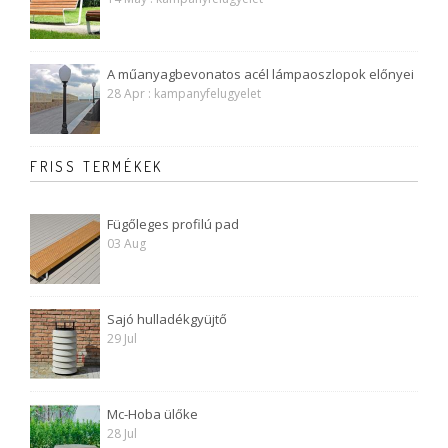
A műanyagbevonatos acél lámpaoszlopok előnyei
28 Apr : kampanyfelugyelet
FRISS TERMÉKEK
Fügőleges profilú pad
03 Aug
Sajó hulladékgyüjtő
29 Jul
Mc-Hoba ülőke
28 Jul