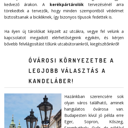
kedvező árakon. A
kerékpártárolók
tervezésénél arra
törekedtek a tervezők, hogy minden szempontból védelmet
biztosítsanak a bicikliknek, így bizonyos típusok fedettek is.
Ha ilyen új tárolókat képzelt az utcákra, vegye fel velünk a
kapcsolatot megadott
elérhetőségeink
egyikén, és kérjen
bővebb felvilágosítást tőlünk utcabútorainkról, kiegészítőinkről!
ÓVÁROSI KÖRNYEZETBE A
LEGJOBB VÁLASZTÁS A
KANDELÁBER!
Hazánkban szerencsére sok
olyan város található, aminek
hangulatos óvárosa van.
Budapesten kívül jó példa erre
Eger, Sopron, Kőszeg,
Szombathely, Győr, de például