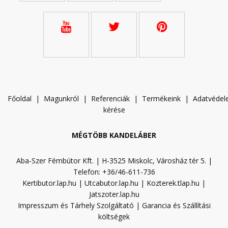
Főoldal
|
Magunkról
|
Referenciák
|
Termékeink
|
A
datvéde
kérése
MÉGTÖBB KANDELÁBER
Aba-Szer Fémbútor Kft. | H-3525 Miskolc, Városház tér 5. |
Telefon: +36/46-611-736
Kertibutor.lap.hu
|
Utcabutor.lap.hu
|
Kozterek.tlap.hu
|
Jatszoter.lap.hu
Impresszum és Tárhely Szolgáltató
|
Garancia és Szállítási
költségek