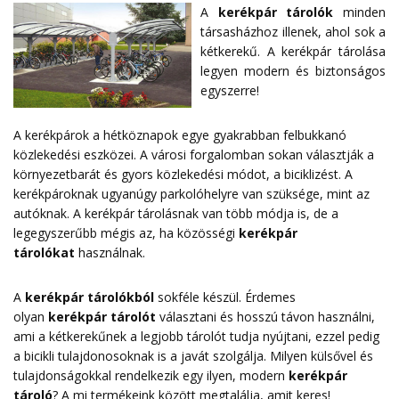
A
kerékpár tárolók
minden
társasházhoz illenek, ahol sok a
kétkerekű. A kerékpár tárolása
legyen modern és biztonságos
egyszerre!
A kerékpárok a hétköznapok egye gyakrabban felbukkanó
közlekedési eszközei. A városi forgalomban sokan választják a
környezetbarát és gyors közlekedési módot, a biciklizést. A
kerékpároknak ugyanúgy parkolóhelyre van szüksége, mint az
autóknak. A kerékpár tárolásnak van több módja is, de a
legegyszerűbb mégis az, ha közösségi
kerékpár
tárolókat
használnak.
A
kerékpár tárolókból
sokféle készül. Érdemes
olyan
kerékpár tárolót
választani és hosszú távon használni,
ami a kétkerekűnek a legjobb tárolót tudja nyújtani, ezzel pedig
a bicikli tulajdonosoknak is a javát szolgálja. Milyen külsővel és
tulajdonságokkal rendelkezik egy ilyen, modern
kerékpár
tároló
? A mi termékeink között megtalálja, amit keres!