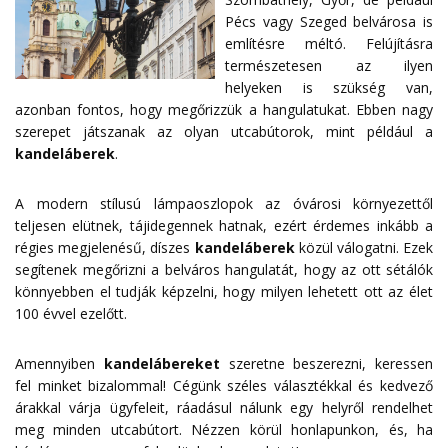
Pécs vagy Szeged belvárosa is
említésre méltó. Felújításra
természetesen az ilyen
helyeken is szükség van,
azonban fontos, hogy megőrizzük a hangulatukat. Ebben nagy
szerepet játszanak az olyan utcabútorok, mint például a
kandeláberek
.
A modern stílusú lámpaoszlopok az óvárosi környezettől
teljesen elütnek, tájidegennek hatnak, ezért érdemes inkább a
régies megjelenésű, díszes
kandeláberek
közül válogatni. Ezek
segítenek megőrizni a belváros hangulatát, hogy az ott sétálók
könnyebben el tudják képzelni, hogy milyen lehetett ott az élet
100 évvel ezelőtt.
Amennyiben
kandelábereket
szeretne beszerezni, keressen
fel minket bizalommal! Cégünk széles választékkal és kedvező
árakkal várja ügyfeleit, ráadásul nálunk egy helyről rendelhet
meg minden utcabútort. Nézzen körül honlapunkon, és, ha