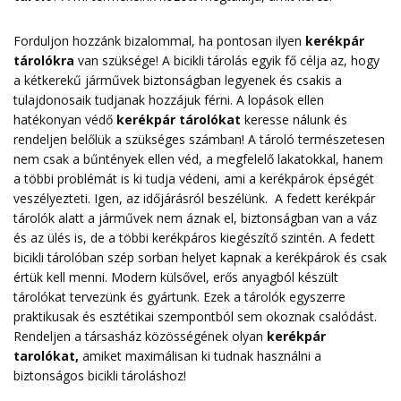
Forduljon hozzánk bizalommal, ha pontosan ilyen
kerékpár
tárolókra
van szüksége! A bicikli tárolás egyik fő célja az, hogy
a kétkerekű járművek biztonságban legyenek és csakis a
tulajdonosaik tudjanak hozzájuk férni. A lopások ellen
hatékonyan védő
kerékpár tárolókat
keresse nálunk és
rendeljen belőlük a szükséges számban! A tároló természetesen
nem csak a bűntények ellen véd, a megfelelő lakatokkal, hanem
a többi problémát is ki tudja védeni, ami a kerékpárok épségét
veszélyezteti. Igen, az időjárásról beszélünk. A fedett kerékpár
tárolók alatt a járművek nem áznak el, biztonságban van a váz
és az ülés is, de a többi kerékpáros kiegészítő szintén. A fedett
bicikli tárolóban szép sorban helyet kapnak a kerékpárok és csak
értük kell menni. Modern külsővel, erős anyagból készült
tárolókat tervezünk és gyártunk. Ezek a tárolók egyszerre
praktikusak és esztétikai szempontból sem okoznak csalódást.
Rendeljen a társasház közösségének olyan
kerékpár
tarolókat
,
amiket maximálisan ki tudnak használni a
biztonságos bicikli tároláshoz!