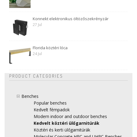
Konnekt elektronikus öltözőszekrényzár
27 Jul
Florida köztéri lóca
24 Jul
PRODUCT CATEGORIES
Benches
Popular benches
Kedvelt fémpadok
Modern indoor and outdoor benches
Kedvelt köztéri ülőgarnitúrák
Köztéri és kerti ülőgarnitúrák
Molecular Concrete HPC and UHPC Benches