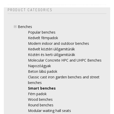
PRODUCT CATEGORIES
Benches
Popular benches
Kedvelt fémpadok
Modern indoor and outdoor benches
Kedvelt köztéri ülőgarnitúrák
Köztéri és kerti ülőgarnitúrák
Molecular Concrete HPC and UHPC Benches
Napozóágyak
Beton lábú padok
Classic cast iron garden benches and street
benches
Smart benches
Fém padok
Wood benches
Round benches
Modular waiting hall seats