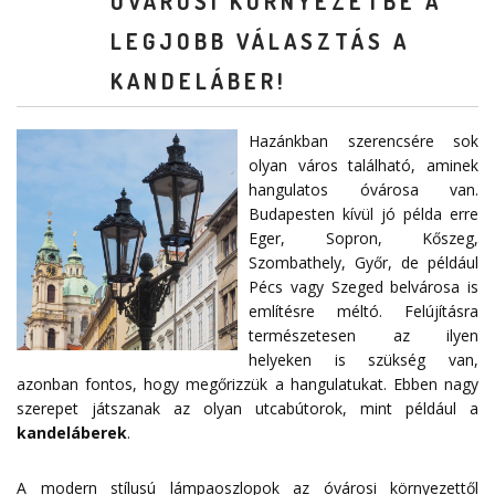
ÓVÁROSI KÖRNYEZETBE A
LEGJOBB VÁLASZTÁS A
KANDELÁBER!
Hazánkban szerencsére sok
olyan város található, aminek
hangulatos óvárosa van.
Budapesten kívül jó példa erre
Eger, Sopron, Kőszeg,
Szombathely, Győr, de például
Pécs vagy Szeged belvárosa is
említésre méltó. Felújításra
természetesen az ilyen
helyeken is szükség van,
azonban fontos, hogy megőrizzük a hangulatukat. Ebben nagy
szerepet játszanak az olyan utcabútorok, mint például a
kandeláberek
.
A modern stílusú lámpaoszlopok az óvárosi környezettől