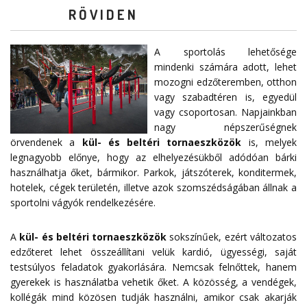
RÖVIDEN
A sportolás lehetősége
mindenki számára adott, lehet
mozogni edzőteremben, otthon
vagy szabadtéren is, egyedül
vagy csoportosan. Napjainkban
nagy népszerűségnek
örvendenek a
kül- és beltéri tornaeszközök
is, melyek
legnagyobb előnye, hogy az elhelyezésükből adódóan bárki
használhatja őket, bármikor. Parkok, játszóterek, konditermek,
hotelek, cégek területén, illetve azok szomszédságában állnak a
sportolni vágyók rendelkezésére.
A
kül- és beltéri tornaeszközök
sokszínűek, ezért változatos
edzőteret lehet összeállítani velük kardió, ügyességi, saját
testsúlyos feladatok gyakorlására. Nemcsak felnőttek, hanem
gyerekek is használatba vehetik őket. A közösség, a vendégek,
kollégák mind közösen tudják használni, amikor csak akarják