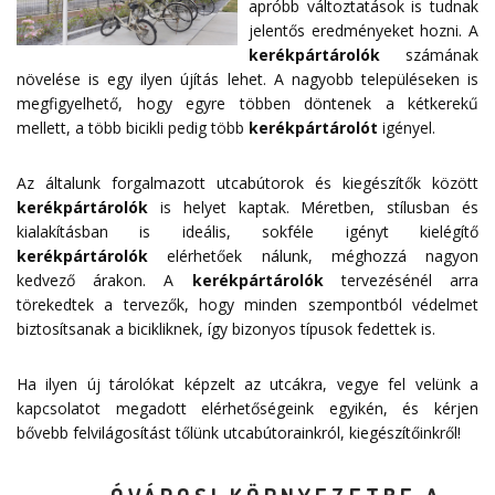
apróbb változtatások is tudnak
jelentős eredményeket hozni. A
kerékpártárolók
számának
növelése is egy ilyen újítás lehet. A nagyobb településeken is
megfigyelhető, hogy egyre többen döntenek a kétkerekű
mellett, a több bicikli pedig több
kerékpártárolót
igényel.
Az általunk forgalmazott utcabútorok és kiegészítők között
kerékpártárolók
is helyet kaptak. Méretben, stílusban és
kialakításban is ideális, sokféle igényt kielégítő
kerékpártárolók
elérhetőek nálunk, méghozzá nagyon
kedvező árakon. A
kerékpártárolók
tervezésénél arra
törekedtek a tervezők, hogy minden szempontból védelmet
biztosítsanak a bicikliknek, így bizonyos típusok fedettek is.
Ha ilyen új tárolókat képzelt az utcákra, vegye fel velünk a
kapcsolatot megadott
elérhetőségeink
egyikén, és kérjen
bővebb felvilágosítást tőlünk utcabútorainkról, kiegészítőinkről!