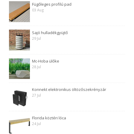
Fügőleges profilú pad
03 Aug
Sajó hulladékgyüjtő
29 Jul
Mc-Hoba ülőke
28 Jul
Konnekt elektronikus öltözőszekrényzár
27 Jul
Florida köztéri lóca
24 Jul