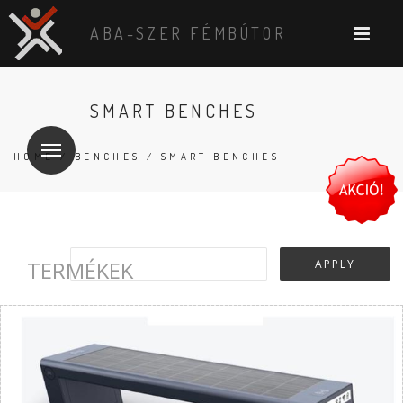
ABA-SZER FÉMBÚTOR
SMART BENCHES
HOME
/
BENCHES
/ SMART BENCHES
TERMÉKEK