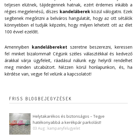
teljesen elütnek, tájidegennek hatnak, ezért érdemes inkább a
régies megjelenésű, díszes
kandeláberek
közül válogatni. Ezek
segítenek megőrizni a belváros hangulatát, hogy az ott sétálók
könnyebben el tudják képzelni, hogy milyen lehetett ott az élet
100 évvel ezelőtt.
Amennyiben
kandelábereket
szeretne beszerezni, keressen
fel minket bizalommal! Cégünk széles választékkal és kedvező
árakkal várja ügyfeleit, ráadásul nálunk egy helyről rendelhet
meg minden utcabútort. Nézzen körül honlapunkon, és, ha
kérdése van, vegye fel velünk a
kapcsolatot
!
FRISS BLOGBEJEGYZÉSEK
Helytakarékos és biztonságos – Tegye
hatékonyabbá a kerékpár parkolást!
03 Aug : kampanyfelugyelet