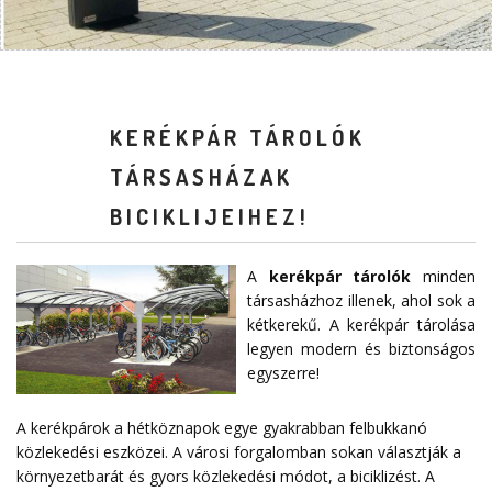
KERÉKPÁR TÁROLÓK
TÁRSASHÁZAK
BICIKLIJEIHEZ!
A
kerékpár tárolók
minden
társasházhoz illenek, ahol sok a
kétkerekű. A kerékpár tárolása
legyen modern és biztonságos
egyszerre!
A kerékpárok a hétköznapok egye gyakrabban felbukkanó
közlekedési eszközei. A városi forgalomban sokan választják a
környezetbarát és gyors közlekedési módot, a biciklizést. A