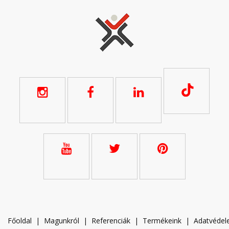
Főoldal
|
Magunkról
|
Referenciák
|
Termékeink
|
A
datvéde