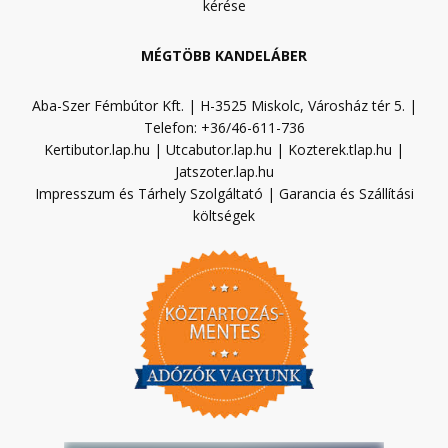
kérése
MÉGTÖBB KANDELÁBER
Aba-Szer Fémbútor Kft. | H-3525 Miskolc, Városház tér 5. |
Telefon: +36/46-611-736
Kertibutor.lap.hu
|
Utcabutor.lap.hu
|
Kozterek.tlap.hu
|
Jatszoter.lap.hu
Impresszum és Tárhely Szolgáltató
|
Garancia és Szállítási
költségek