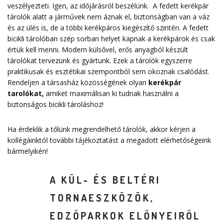
veszélyezteti. Igen, az időjárásról beszélünk. A fedett kerékpár
tárolók alatt a járművek nem áznak el, biztonságban van a váz
és az ülés is, de a többi kerékpáros kiegészítő szintén. A fedett
bicikli tárolóban szép sorban helyet kapnak a kerékpárok és csak
értük kell menni. Modern külsővel, erős anyagból készült
tárolókat tervezünk és gyártunk. Ezek a tárolók egyszerre
praktikusak és esztétikai szempontból sem okoznak csalódást.
Rendeljen a társasház közösségének olyan
kerékpár
tarolókat
,
amiket maximálisan ki tudnak használni a
biztonságos bicikli tároláshoz!
Ha érdeklik a tőlünk megrendelhető tárolók, akkor kérjen a
kollégáinktól további tájékoztatást a megadott elérhetőségeink
bármelyikén!
A KÜL- ÉS BELTÉRI
TORNAESZKÖZÖK,
EDZŐPARKOK ELŐNYEIRŐL