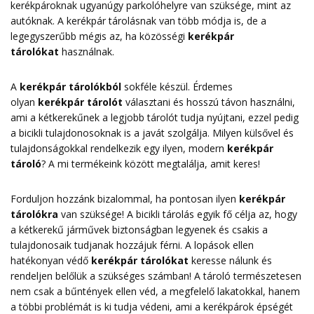
kerékpároknak ugyanúgy parkolóhelyre van szüksége, mint az
autóknak. A kerékpár tárolásnak van több módja is, de a
legegyszerűbb mégis az, ha közösségi
kerékpár
tárolókat
használnak.
A
kerékpár tárolókból
sokféle készül. Érdemes
olyan
kerékpár tárolót
választani és hosszú távon használni,
ami a kétkerekűnek a legjobb tárolót tudja nyújtani, ezzel pedig
a bicikli tulajdonosoknak is a javát szolgálja. Milyen külsővel és
tulajdonságokkal rendelkezik egy ilyen, modern
kerékpár
tároló
? A mi termékeink között megtalálja, amit keres!
Forduljon hozzánk bizalommal, ha pontosan ilyen
kerékpár
tárolókra
van szüksége! A bicikli tárolás egyik fő célja az, hogy
a kétkerekű járművek biztonságban legyenek és csakis a
tulajdonosaik tudjanak hozzájuk férni. A lopások ellen
hatékonyan védő
kerékpár tárolókat
keresse nálunk és
rendeljen belőlük a szükséges számban! A tároló természetesen
nem csak a bűntények ellen véd, a megfelelő lakatokkal, hanem
a többi problémát is ki tudja védeni, ami a kerékpárok épségét