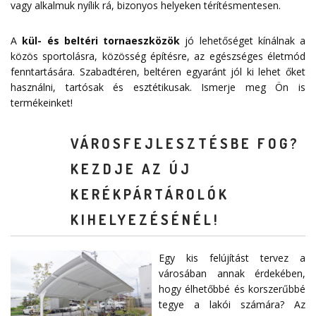
vagy alkalmuk nyílik rá, bizonyos helyeken térítésmentesen.
A
kül- és beltéri tornaeszközök
jó lehetőséget kínálnak a
közös sportolásra, közösség építésre, az egészséges életmód
fenntartására. Szabadtéren, beltéren egyaránt jól ki lehet őket
használni, tartósak és esztétikusak. Ismerje meg Ön is
termékeinket!
VÁROSFEJLESZTÉSBE FOG?
KEZDJE AZ ÚJ
KERÉKPÁRTÁROLÓK
KIHELYEZÉSÉNÉL!
Egy kis felújítást tervez a
városában annak érdekében,
hogy élhetőbbé és korszerűbbé
tegye a lakói számára? Az