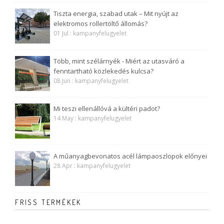
Tiszta energia, szabad utak – Mit nyújt az
elektromos rollertöltő állomás?
01 Jul : kampanyfelugyelet
Több, mint szélárnyék - Miért az utasváró a
fenntartható közlekedés kulcsa?
08 Jun : kampanyfelugyelet
Mi teszi ellenállóvá a kültéri padot?
14 May : kampanyfelugyelet
A műanyagbevonatos acél lámpaoszlopok előnyei
28 Apr : kampanyfelugyelet
FRISS TERMÉKEK