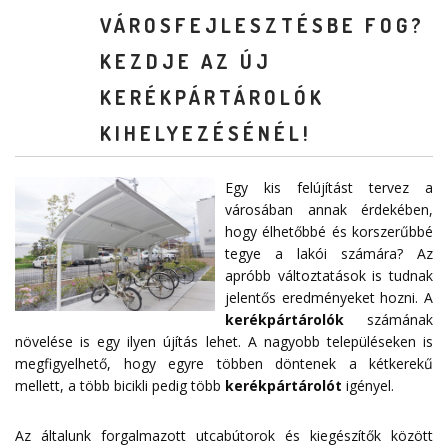
VÁROSFEJLESZTÉSBE FOG?
KEZDJE AZ ÚJ
KERÉKPÁRTÁROLÓK
KIHELYEZÉSÉNÉL!
Egy kis felújítást tervez a
városában annak érdekében,
hogy élhetőbbé és korszerűbbé
tegye a lakói számára? Az
apróbb változtatások is tudnak
jelentős eredményeket hozni. A
kerékpártárolók
számának
növelése is egy ilyen újítás lehet. A nagyobb településeken is
megfigyelhető, hogy egyre többen döntenek a kétkerekű
mellett, a több bicikli pedig több
kerékpártárolót
igényel.
Az általunk forgalmazott utcabútorok és kiegészítők között