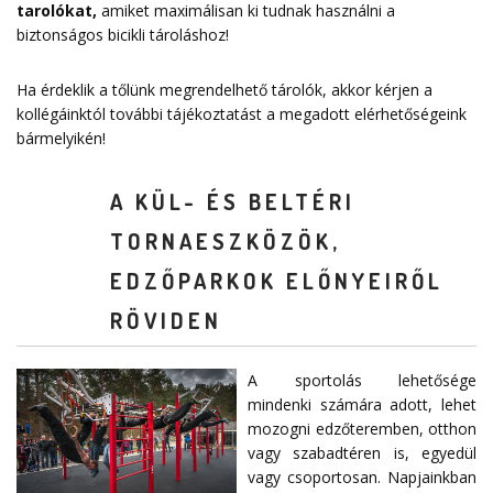
tarolókat
,
amiket maximálisan ki tudnak használni a
biztonságos bicikli tároláshoz!
Ha érdeklik a tőlünk megrendelhető tárolók, akkor kérjen a
kollégáinktól további tájékoztatást a megadott elérhetőségeink
bármelyikén!
A KÜL- ÉS BELTÉRI
TORNAESZKÖZÖK,
EDZŐPARKOK ELŐNYEIRŐL
RÖVIDEN
A sportolás lehetősége
mindenki számára adott, lehet
mozogni edzőteremben, otthon
vagy szabadtéren is, egyedül
vagy csoportosan. Napjainkban