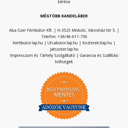
kérése
MÉGTÖBB KANDELÁBER
Aba-Szer Fémbútor Kft. | H-3525 Miskolc, Városház tér 5. |
Telefon: +36/46-611-736
Kertibutor.lap.hu
|
Utcabutor.lap.hu
|
Kozterek.tlap.hu
|
Jatszoter.lap.hu
Impresszum és Tárhely Szolgáltató
|
Garancia és Szállítási
költségek