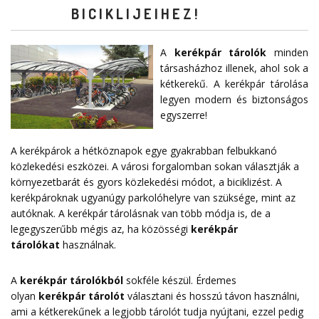
BICIKLIJEIHEZ!
A
kerékpár tárolók
minden
társasházhoz illenek, ahol sok a
kétkerekű. A kerékpár tárolása
legyen modern és biztonságos
egyszerre!
A kerékpárok a hétköznapok egye gyakrabban felbukkanó
közlekedési eszközei. A városi forgalomban sokan választják a
környezetbarát és gyors közlekedési módot, a biciklizést. A
kerékpároknak ugyanúgy parkolóhelyre van szüksége, mint az
autóknak. A kerékpár tárolásnak van több módja is, de a
legegyszerűbb mégis az, ha közösségi
kerékpár
tárolókat
használnak.
A
kerékpár tárolókból
sokféle készül. Érdemes
olyan
kerékpár tárolót
választani és hosszú távon használni,
ami a kétkerekűnek a legjobb tárolót tudja nyújtani, ezzel pedig