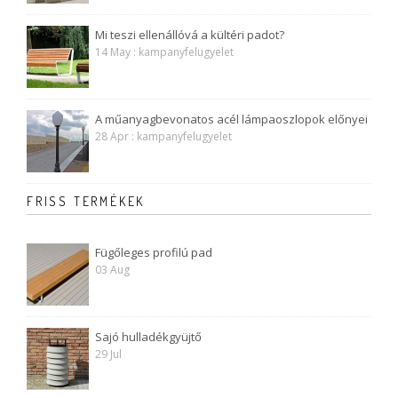
Mi teszi ellenállóvá a kültéri padot?
14 May : kampanyfelugyelet
A műanyagbevonatos acél lámpaoszlopok előnyei
28 Apr : kampanyfelugyelet
FRISS TERMÉKEK
Fügőleges profilú pad
03 Aug
Sajó hulladékgyüjtő
29 Jul