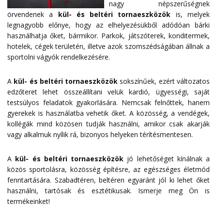
nagy népszerűségnek
örvendenek a
kül- és beltéri tornaeszközök
is, melyek
legnagyobb előnye, hogy az elhelyezésükből adódóan bárki
használhatja őket, bármikor. Parkok, játszóterek, konditermek,
hotelek, cégek területén, illetve azok szomszédságában állnak a
sportolni vágyók rendelkezésére.
A
kül- és beltéri tornaeszközök
sokszínűek, ezért változatos
edzőteret lehet összeállítani velük kardió, ügyességi, saját
testsúlyos feladatok gyakorlására. Nemcsak felnőttek, hanem
gyerekek is használatba vehetik őket. A közösség, a vendégek,
kollégák mind közösen tudják használni, amikor csak akarják
vagy alkalmuk nyílik rá, bizonyos helyeken térítésmentesen.
A
kül- és beltéri tornaeszközök
jó lehetőséget kínálnak a
közös sportolásra, közösség építésre, az egészséges életmód
fenntartására. Szabadtéren, beltéren egyaránt jól ki lehet őket
használni, tartósak és esztétikusak. Ismerje meg Ön is
termékeinket!