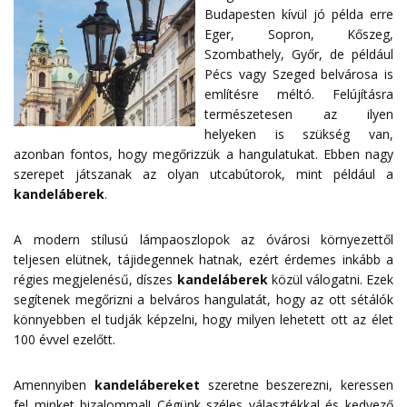
Budapesten kívül jó példa erre
Eger, Sopron, Kőszeg,
Szombathely, Győr, de például
Pécs vagy Szeged belvárosa is
említésre méltó. Felújításra
természetesen az ilyen
helyeken is szükség van,
azonban fontos, hogy megőrizzük a hangulatukat. Ebben nagy
szerepet játszanak az olyan utcabútorok, mint például a
kandeláberek
.
A modern stílusú lámpaoszlopok az óvárosi környezettől
teljesen elütnek, tájidegennek hatnak, ezért érdemes inkább a
régies megjelenésű, díszes
kandeláberek
közül válogatni. Ezek
segítenek megőrizni a belváros hangulatát, hogy az ott sétálók
könnyebben el tudják képzelni, hogy milyen lehetett ott az élet
100 évvel ezelőtt.
Amennyiben
kandelábereket
szeretne beszerezni, keressen
fel minket bizalommal! Cégünk széles választékkal és kedvező