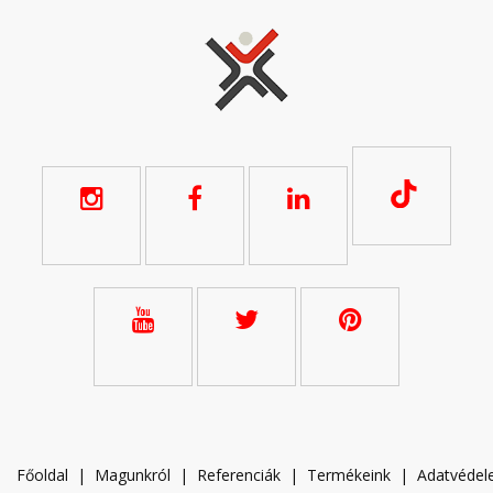
Főoldal
|
Magunkról
|
Referenciák
|
Termékeink
|
A
datvéde