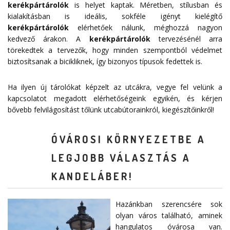
kerékpártárolók
is helyet kaptak. Méretben, stílusban és
kialakításban is ideális, sokféle igényt kielégítő
kerékpártárolók
elérhetőek nálunk, méghozzá nagyon
kedvező árakon. A
kerékpártárolók
tervezésénél arra
törekedtek a tervezők, hogy minden szempontból védelmet
biztosítsanak a bicikliknek, így bizonyos típusok fedettek is.
Ha ilyen új tárolókat képzelt az utcákra, vegye fel velünk a
kapcsolatot megadott
elérhetőségeink
egyikén, és kérjen
bővebb felvilágosítást tőlünk utcabútorainkról, kiegészítőinkről!
ÓVÁROSI KÖRNYEZETBE A
LEGJOBB VÁLASZTÁS A
KANDELÁBER!
Hazánkban szerencsére sok
olyan város található, aminek
hangulatos óvárosa van.