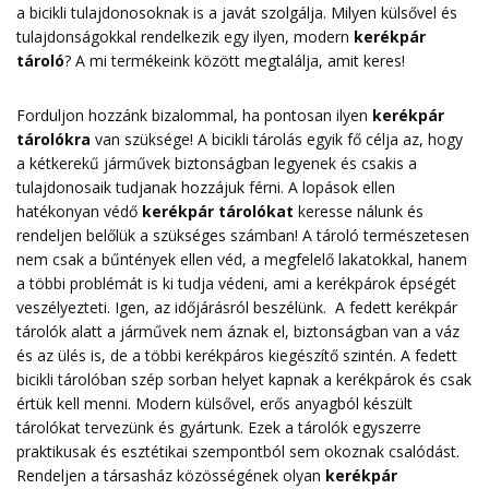
a bicikli tulajdonosoknak is a javát szolgálja. Milyen külsővel és
tulajdonságokkal rendelkezik egy ilyen, modern
kerékpár
tároló
? A mi termékeink között megtalálja, amit keres!
Forduljon hozzánk bizalommal, ha pontosan ilyen
kerékpár
tárolókra
van szüksége! A bicikli tárolás egyik fő célja az, hogy
a kétkerekű járművek biztonságban legyenek és csakis a
tulajdonosaik tudjanak hozzájuk férni. A lopások ellen
hatékonyan védő
kerékpár tárolókat
keresse nálunk és
rendeljen belőlük a szükséges számban! A tároló természetesen
nem csak a bűntények ellen véd, a megfelelő lakatokkal, hanem
a többi problémát is ki tudja védeni, ami a kerékpárok épségét
veszélyezteti. Igen, az időjárásról beszélünk. A fedett kerékpár
tárolók alatt a járművek nem áznak el, biztonságban van a váz
és az ülés is, de a többi kerékpáros kiegészítő szintén. A fedett
bicikli tárolóban szép sorban helyet kapnak a kerékpárok és csak
értük kell menni. Modern külsővel, erős anyagból készült
tárolókat tervezünk és gyártunk. Ezek a tárolók egyszerre
praktikusak és esztétikai szempontból sem okoznak csalódást.
Rendeljen a társasház közösségének olyan
kerékpár