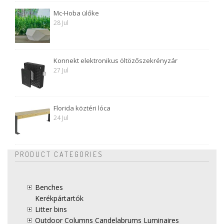
Mc-Hoba ülőke
28 Jul
Konnekt elektronikus öltözőszekrényzár
27 Jul
Florida köztéri lóca
24 Jul
PRODUCT CATEGORIES
Benches
Kerékpártartók
Litter bins
Outdoor Columns Candelabrums Luminaires