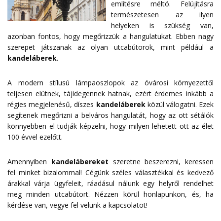
említésre méltó. Felújításra
természetesen az ilyen
helyeken is szükség van,
azonban fontos, hogy megőrizzük a hangulatukat. Ebben nagy
szerepet játszanak az olyan utcabútorok, mint például a
kandeláberek
.
A modern stílusú lámpaoszlopok az óvárosi környezettől
teljesen elütnek, tájidegennek hatnak, ezért érdemes inkább a
régies megjelenésű, díszes
kandeláberek
közül válogatni. Ezek
segítenek megőrizni a belváros hangulatát, hogy az ott sétálók
könnyebben el tudják képzelni, hogy milyen lehetett ott az élet
100 évvel ezelőtt.
Amennyiben
kandelábereket
szeretne beszerezni, keressen
fel minket bizalommal! Cégünk széles választékkal és kedvező
árakkal várja ügyfeleit, ráadásul nálunk egy helyről rendelhet
meg minden utcabútort. Nézzen körül honlapunkon, és, ha
kérdése van, vegye fel velünk a
kapcsolatot
!