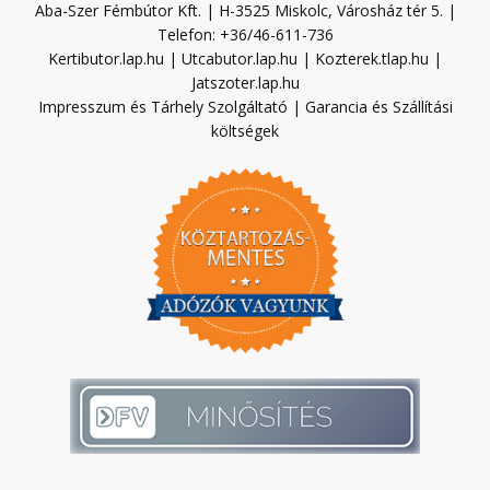
Aba-Szer Fémbútor Kft. | H-3525 Miskolc, Városház tér 5. |
Telefon: +36/46-611-736
Kertibutor.lap.hu
|
Utcabutor.lap.hu
|
Kozterek.tlap.hu
|
Jatszoter.lap.hu
Impresszum és Tárhely Szolgáltató
|
Garancia és Szállítási
költségek