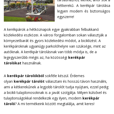
kétkerekű. A kerékpár tárolása
legyen modern és biztonságos
egyszerre!
A kerékpárok a hétköznapok egye gyakrabban felbukkanó
közlekedési eszközei. A városi forgalomban sokan választják a
környezetbarát és gyors közlekedési módot, a biciklizést. A
kerékpároknak ugyanúgy parkolóhelyre van szüksége, mint az
autóknak. A kerékpár tárolásnak van több módja is, de a
legegyszerűbb mégis az, ha közösségi
kerékpár
tárolókat
használnak.
A
kerékpár tárolókból
sokféle készül. Érdemes
olyan
kerékpár tárolót
választani és hosszú távon használni,
ami a kétkerekűnek a legjobb tárolót tudja nyújtani, ezzel pedig
a bicikli tulajdonosoknak is a javát szolgálja. Milyen külsővel és
tulajdonságokkal rendelkezik egy ilyen, modern
kerékpár
tároló
? A mi termékeink között megtalálja, amit keres!