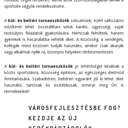
sportolni vágyók rendelkezésére.
A
kül- és beltéri tornaeszközök
sokszínűek, ezért változatos
edzőteret lehet összeállítani velük kardió, ügyességi, saját
testsúlyos feladatok gyakorlására. Nemcsak felnőttek, hanem
gyerekek is használatba vehetik őket. A közösség, a vendégek,
kollégák mind közösen tudják használni, amikor csak akarják
vagy alkalmuk nyílik rá, bizonyos helyeken térítésmentesen.
A
kül- és beltéri tornaeszközök
jó lehetőséget kínálnak a
közös sportolásra, közösség építésre, az egészséges életmód
fenntartására. Szabadtéren, beltéren egyaránt jól ki lehet őket
használni, tartósak és esztétikusak. Ismerje meg Ön is
termékeinket!
VÁROSFEJLESZTÉSBE FOG?
KEZDJE AZ ÚJ