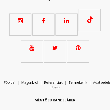
Főoldal
|
Magunkról
|
Referenciák
|
Termékeink
|
A
datvéde
kérése
MÉGTÖBB KANDELÁBER