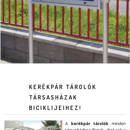
KERÉKPÁR TÁROLÓK
TÁRSASHÁZAK
BICIKLIJEIHEZ!
A
kerékpár tárolók
minden
társasházhoz illenek, ahol sok a