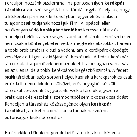
Forduljon hozzánk bizalommal, ha pontosan ilyen
kerékpár
tárolókra
van szüksége! A bicikli tárolás egyik fő célja az, hogy
a kétkerekű járművek biztonságban legyenek és csakis a
tulajdonosaik tudjanak hozzájuk férni. A lopások ellen
hatékonyan védő
kerékpár tárolókat
keresse nálunk és
rendeljen belőlük a szükséges számban! A tároló természetesen
nem csak a bűntények ellen véd, a megfelelő lakatokkal, hanem
a többi problémát is ki tudja védeni, ami a kerékpárok épségét
veszélyezteti. Igen, az időjárásról beszélünk. A fedett kerékpár
tárolók alatt a járművek nem áznak el, biztonságban van a váz
és az ülés is, de a többi kerékpáros kiegészítő szintén. A fedett
bicikli tárolóban szép sorban helyet kapnak a kerékpárok és csak
értük kell menni. Modern külsővel, erős anyagból készült
tárolókat tervezünk és gyártunk. Ezek a tárolók egyszerre
praktikusak és esztétikai szempontból sem okoznak csalódást.
Rendeljen a társasház közösségének olyan
kerékpár
tarolókat
,
amiket maximálisan ki tudnak használni a
biztonságos bicikli tároláshoz!
Ha érdeklik a tőlünk megrendelhető tárolók, akkor kérjen a