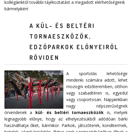
kollégáinktól további tájékoztatást a megadott elérhetőségeink
bármelyikén!
A KÜL- ÉS BELTÉRI
TORNAESZKÖZÖK,
EDZŐPARKOK ELŐNYEIRŐL
RÖVIDEN
A sportolás lehetősége
mindenki számára adott, lehet
mozogni edzőteremben, otthon
vagy szabadtéren is, egyedül
vagy csoportosan. Napjainkban
nagy népszerűségnek
örvendenek a
kül- és beltéri tornaeszközök
is, melyek
legnagyobb előnye, hogy az elhelyezésükből adódóan bárki
használhatja őket, bármikor. Parkok, játszóterek, konditermek,
hotelek, cégek területén, illetve azok szomszédságában állnak a