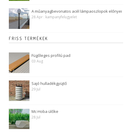
A műanyagbevonatos acél lámpaoszlopok előnyei
28 Apr : kampanyfelugyelet
FRISS TERMÉKEK
Fügőleges profilú pad
03 Aug
Sajó hulladékgyüjtő
29 Jul
Mc-Hoba ülőke
28 Jul