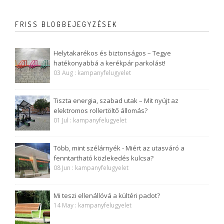
FRISS BLOGBEJEGYZÉSEK
Helytakarékos és biztonságos – Tegye
hatékonyabbá a kerékpár parkolást!
03 Aug : kampanyfelugyelet
Tiszta energia, szabad utak – Mit nyújt az
elektromos rollertöltő állomás?
01 Jul : kampanyfelugyelet
Több, mint szélárnyék - Miért az utasváró a
fenntartható közlekedés kulcsa?
08 Jun : kampanyfelugyelet
Mi teszi ellenállóvá a kültéri padot?
14 May : kampanyfelugyelet