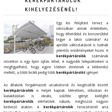
KERÉKPÁRTÁROLÓK
KIHELYEZÉSÉNÉL!
Egy kis felújítást tervez a
városában annak érdekében,
hogy élhetőbbé és korszerűbbé
tegye a lakói számára? Az
apróbb változtatások is tudnak
jelentős eredményeket hozni. A
kerékpártárolók
számának
növelése is egy ilyen újítás lehet. A nagyobb településeken is
megfigyelhető, hogy egyre többen döntenek a kétkerekű
mellett, a több bicikli pedig több
kerékpártárolót
igényel.
Az általunk forgalmazott utcabútorok és kiegészítők között
kerékpártárolók
is helyet kaptak. Méretben, stílusban és
kialakításban is ideális, sokféle igényt kielégítő
kerékpártárolók
elérhetőek nálunk, méghozzá nagyon
kedvező árakon. A
kerékpártárolók
tervezésénél arra