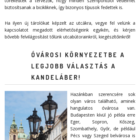
törekedtek a tervezők, hogy minden szempontból védelmet
biztosítsanak a bicikliknek, így bizonyos típusok fedettek is.
Ha ilyen új tárolókat képzelt az utcákra, vegye fel velünk a
kapcsolatot megadott
elérhetőségeink
egyikén, és kérjen
bővebb felvilágosítást tőlünk utcabútorainkról, kiegészítőinkről!
ÓVÁROSI KÖRNYEZETBE A
LEGJOBB VÁLASZTÁS A
KANDELÁBER!
Hazánkban szerencsére sok
olyan város található, aminek
hangulatos óvárosa van.
Budapesten kívül jó példa erre
Eger, Sopron, Kőszeg,
Szombathely, Győr, de például
Pécs vagy Szeged belvárosa is