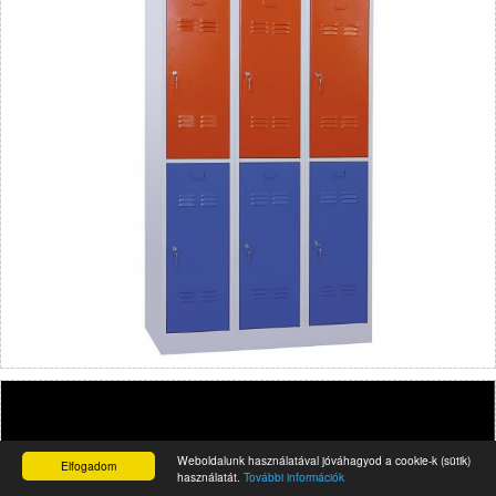
Weboldalunk használatával jóváhagyod a cookie-k (sütik)
Elfogadom
használatát.
További információk