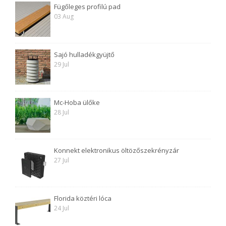
Fügőleges profilú pad
03 Aug
Sajó hulladékgyüjtő
29 Jul
Mc-Hoba ülőke
28 Jul
Konnekt elektronikus öltözőszekrényzár
27 Jul
Florida köztéri lóca
24 Jul