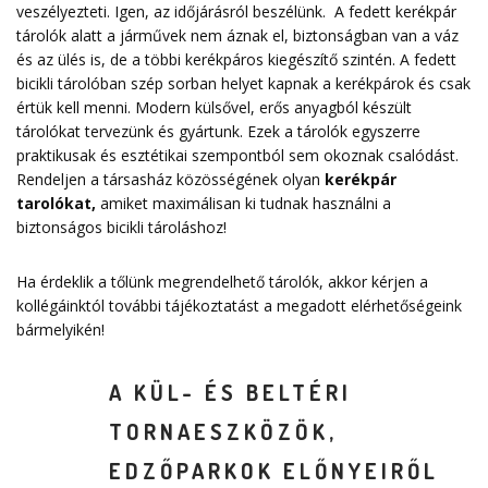
veszélyezteti. Igen, az időjárásról beszélünk. A fedett kerékpár
tárolók alatt a járművek nem áznak el, biztonságban van a váz
és az ülés is, de a többi kerékpáros kiegészítő szintén. A fedett
bicikli tárolóban szép sorban helyet kapnak a kerékpárok és csak
értük kell menni. Modern külsővel, erős anyagból készült
tárolókat tervezünk és gyártunk. Ezek a tárolók egyszerre
praktikusak és esztétikai szempontból sem okoznak csalódást.
Rendeljen a társasház közösségének olyan
kerékpár
tarolókat
,
amiket maximálisan ki tudnak használni a
biztonságos bicikli tároláshoz!
Ha érdeklik a tőlünk megrendelhető tárolók, akkor kérjen a
kollégáinktól további tájékoztatást a megadott elérhetőségeink
bármelyikén!
A KÜL- ÉS BELTÉRI
TORNAESZKÖZÖK,
EDZŐPARKOK ELŐNYEIRŐL