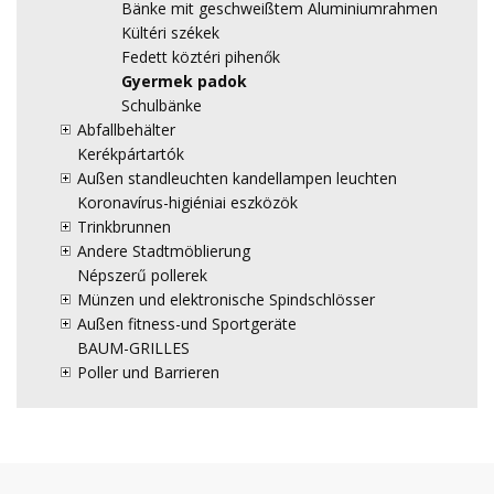
Bänke mit geschweißtem Aluminiumrahmen
Kültéri székek
Fedett köztéri pihenők
Gyermek padok
Schulbänke
Abfallbehälter
Kerékpártartók
Außen standleuchten kandellampen leuchten
Koronavírus-higiéniai eszközök
Trinkbrunnen
Andere Stadtmöblierung
Népszerű pollerek
Münzen und elektronische Spindschlösser
Außen fitness-und Sportgeräte
BAUM-GRILLES
Poller und Barrieren