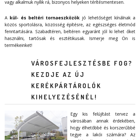
vagy alkalmuk nyílik rá, bizonyos helyeken térítésmentesen.
A
kül- és beltéri tornaeszközök
jó lehetőséget kínálnak a
közös sportolásra, közösség építésre, az egészséges életmód
fenntartására. Szabadtéren, beltéren egyaránt jól ki lehet őket
használni, tartósak és esztétikusak. Ismerje meg Ön is
termékeinket!
VÁROSFEJLESZTÉSBE FOG?
KEZDJE AZ ÚJ
KERÉKPÁRTÁROLÓK
KIHELYEZÉSÉNÉL!
Egy kis felújítást tervez a
városában annak érdekében,
hogy élhetőbbé és korszerűbbé
tegye a lakói számára? Az