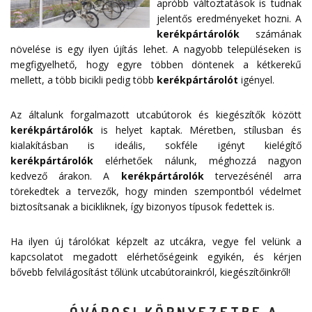
apróbb változtatások is tudnak
jelentős eredményeket hozni. A
kerékpártárolók
számának
növelése is egy ilyen újítás lehet. A nagyobb településeken is
megfigyelhető, hogy egyre többen döntenek a kétkerekű
mellett, a több bicikli pedig több
kerékpártárolót
igényel.
Az általunk forgalmazott utcabútorok és kiegészítők között
kerékpártárolók
is helyet kaptak. Méretben, stílusban és
kialakításban is ideális, sokféle igényt kielégítő
kerékpártárolók
elérhetőek nálunk, méghozzá nagyon
kedvező árakon. A
kerékpártárolók
tervezésénél arra
törekedtek a tervezők, hogy minden szempontból védelmet
biztosítsanak a bicikliknek, így bizonyos típusok fedettek is.
Ha ilyen új tárolókat képzelt az utcákra, vegye fel velünk a
kapcsolatot megadott
elérhetőségeink
egyikén, és kérjen
bővebb felvilágosítást tőlünk utcabútorainkról, kiegészítőinkről!
ÓVÁROSI KÖRNYEZETBE A