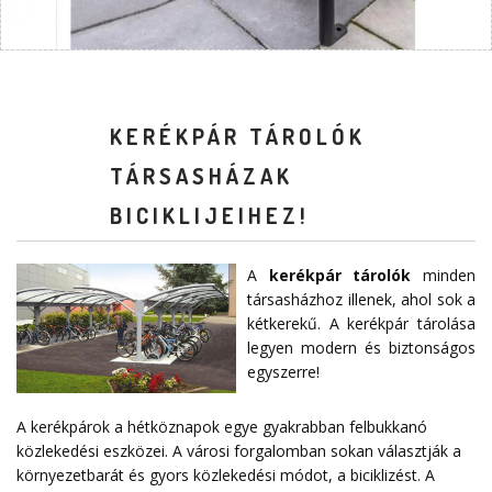
KERÉKPÁR TÁROLÓK
TÁRSASHÁZAK
BICIKLIJEIHEZ!
A
kerékpár tárolók
minden
társasházhoz illenek, ahol sok a
kétkerekű. A kerékpár tárolása
legyen modern és biztonságos
egyszerre!
A kerékpárok a hétköznapok egye gyakrabban felbukkanó
közlekedési eszközei. A városi forgalomban sokan választják a
környezetbarát és gyors közlekedési módot, a biciklizést. A