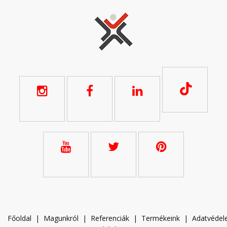
Főoldal
|
Magunkról
|
Referenciák
|
Termékeink
|
A
datvéde