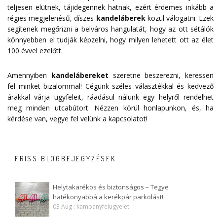
teljesen elütnek, tájidegennek hatnak, ezért érdemes inkább a
régies megjelenésű, díszes
kandeláberek
közül válogatni. Ezek
segítenek megőrizni a belváros hangulatát, hogy az ott sétálók
könnyebben el tudják képzelni, hogy milyen lehetett ott az élet
100 évvel ezelőtt.
Amennyiben
kandelábereket
szeretne beszerezni, keressen
fel minket bizalommal! Cégünk széles választékkal és kedvező
árakkal várja ügyfeleit, ráadásul nálunk egy helyről rendelhet
meg minden utcabútort. Nézzen körül honlapunkon, és, ha
kérdése van, vegye fel velünk a
kapcsolatot
!
FRISS BLOGBEJEGYZÉSEK
Helytakarékos és biztonságos – Tegye
hatékonyabbá a kerékpár parkolást!
03 Aug : kampanyfelugyelet