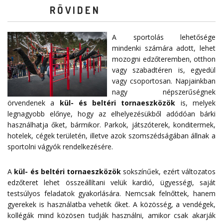
RÖVIDEN
A sportolás lehetősége
mindenki számára adott, lehet
mozogni edzőteremben, otthon
vagy szabadtéren is, egyedül
vagy csoportosan. Napjainkban
nagy népszerűségnek
örvendenek a
kül- és beltéri tornaeszközök
is, melyek
legnagyobb előnye, hogy az elhelyezésükből adódóan bárki
használhatja őket, bármikor. Parkok, játszóterek, konditermek,
hotelek, cégek területén, illetve azok szomszédságában állnak a
sportolni vágyók rendelkezésére.
A
kül- és beltéri tornaeszközök
sokszínűek, ezért változatos
edzőteret lehet összeállítani velük kardió, ügyességi, saját
testsúlyos feladatok gyakorlására. Nemcsak felnőttek, hanem
gyerekek is használatba vehetik őket. A közösség, a vendégek,
kollégák mind közösen tudják használni, amikor csak akarják