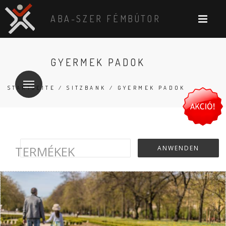
ABA-SZER FÉMBÚTOR
GYERMEK PADOK
STARTSEITE
/
SITZBANK
/ GYERMEK PADOK
TERMÉKEK