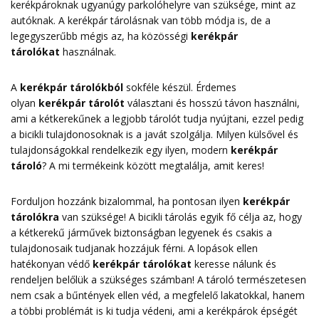
kerékpároknak ugyanúgy parkolóhelyre van szüksége, mint az
autóknak. A kerékpár tárolásnak van több módja is, de a
legegyszerűbb mégis az, ha közösségi
kerékpár
tárolókat
használnak.
A
kerékpár tárolókból
sokféle készül. Érdemes
olyan
kerékpár tárolót
választani és hosszú távon használni,
ami a kétkerekűnek a legjobb tárolót tudja nyújtani, ezzel pedig
a bicikli tulajdonosoknak is a javát szolgálja. Milyen külsővel és
tulajdonságokkal rendelkezik egy ilyen, modern
kerékpár
tároló
? A mi termékeink között megtalálja, amit keres!
Forduljon hozzánk bizalommal, ha pontosan ilyen
kerékpár
tárolókra
van szüksége! A bicikli tárolás egyik fő célja az, hogy
a kétkerekű járművek biztonságban legyenek és csakis a
tulajdonosaik tudjanak hozzájuk férni. A lopások ellen
hatékonyan védő
kerékpár tárolókat
keresse nálunk és
rendeljen belőlük a szükséges számban! A tároló természetesen
nem csak a bűntények ellen véd, a megfelelő lakatokkal, hanem
a többi problémát is ki tudja védeni, ami a kerékpárok épségét