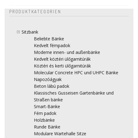
PRODUKTKATEGORIEN
Sitzbank
Beliebte Bänke
Kedvelt fémpadok
Moderne innen- und außenbänke
Kedvelt köztéri ülőgarnitúrák
Köztéri és kerti ülőgarnitúrák
Molecular Concrete HPC und UHPC Bänke
Napozóágyak
Beton lábú padok
Klassisches Gusseisen Gartenbänke und
Straßen bänke
Smart-Bänke
Fém padok
Holzbänke
Runde Bänke
Modulare Wartehalle Sitze