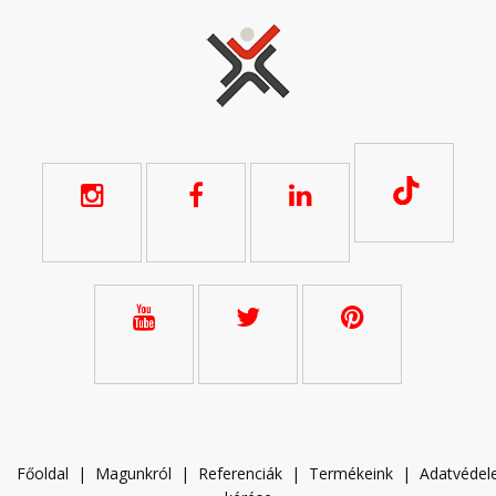
Főoldal
|
Magunkról
|
Referenciák
|
Termékeink
|
A
datvéde