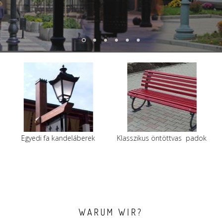
k
Klasszikus öntöttvas padok
Szeméttárolók
WARUM WIR?