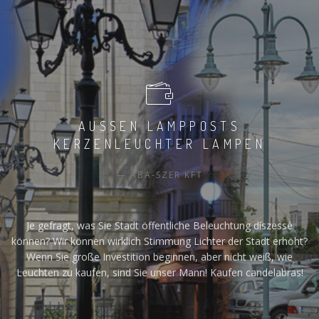
AUSSEN LAMPPOSTS K
ERZENLEUCHTER LAMPEN
ABA-SZER KFT
Je gefragt, was Sie Stadt öffentliche Beleuchtung díszessé
können? Wir können wirklich Stimmung Lichter der Stadt erhöht?
Wenn Sie große Investition beginnen, aber nicht weiß, wie
Leuchten zu kaufen, sind Sie unser Mann! Kaufen candelabras!