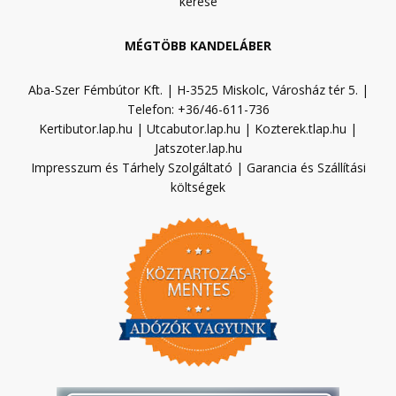
kérése
MÉGTÖBB KANDELÁBER
Aba-Szer Fémbútor Kft. | H-3525 Miskolc, Városház tér 5. |
Telefon: +36/46-611-736
Kertibutor.lap.hu
|
Utcabutor.lap.hu
|
Kozterek.tlap.hu
|
Jatszoter.lap.hu
Impresszum és Tárhely Szolgáltató
|
Garancia és Szállítási
költségek