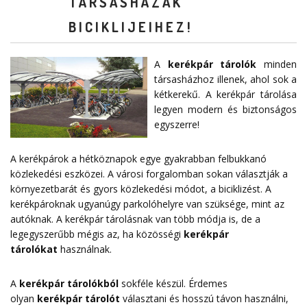
TÁRSASHÁZAK
BICIKLIJEIHEZ!
A
kerékpár tárolók
minden
társasházhoz illenek, ahol sok a
kétkerekű. A kerékpár tárolása
legyen modern és biztonságos
egyszerre!
A kerékpárok a hétköznapok egye gyakrabban felbukkanó
közlekedési eszközei. A városi forgalomban sokan választják a
környezetbarát és gyors közlekedési módot, a biciklizést. A
kerékpároknak ugyanúgy parkolóhelyre van szüksége, mint az
autóknak. A kerékpár tárolásnak van több módja is, de a
legegyszerűbb mégis az, ha közösségi
kerékpár
tárolókat
használnak.
A
kerékpár tárolókból
sokféle készül. Érdemes
olyan
kerékpár tárolót
választani és hosszú távon használni,