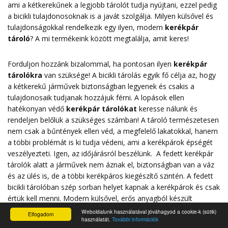
ami a kétkerekűnek a legjobb tárolót tudja nyújtani, ezzel pedig
a bicikli tulajdonosoknak is a javát szolgálja. Milyen külsővel és
tulajdonságokkal rendelkezik egy ilyen, modern
kerékpár
tároló
? A mi termékeink között megtalálja, amit keres!
Forduljon hozzánk bizalommal, ha pontosan ilyen
kerékpár
tárolókra
van szüksége! A bicikli tárolás egyik fő célja az, hogy
a kétkerekű járművek biztonságban legyenek és csakis a
tulajdonosaik tudjanak hozzájuk férni. A lopások ellen
hatékonyan védő
kerékpár tárolókat
keresse nálunk és
rendeljen belőlük a szükséges számban! A tároló természetesen
nem csak a bűntények ellen véd, a megfelelő lakatokkal, hanem
a többi problémát is ki tudja védeni, ami a kerékpárok épségét
veszélyezteti. Igen, az időjárásról beszélünk. A fedett kerékpár
tárolók alatt a járművek nem áznak el, biztonságban van a váz
és az ülés is, de a többi kerékpáros kiegészítő szintén. A fedett
bicikli tárolóban szép sorban helyet kapnak a kerékpárok és csak
értük kell menni. Modern külsővel, erős anyagból készült
tárolókat tervezünk és gyártunk. Ezek a tárolók egyszerre
Weboldalunk használatával jóváhagyod a cookie-k (sütik)
Elfogadom
használatát.
További információk
praktikusak és esztétikai szempontból sem okoznak csalódást.