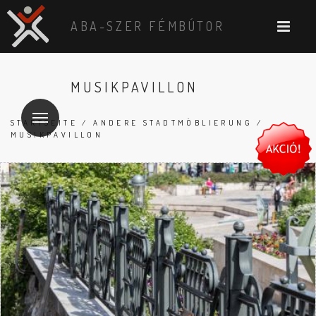
ABA-SZER FÉMBÚTOR
MUSIKPAVILLON
STARTSEITE
/
ANDERE STADTMÖBLIERUNG
/
MUSIKPAVILLON