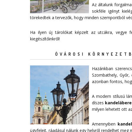
Az általunk forgalma
sokféle igényt kiel
törekedtek a tervezők, hogy minden szempontból védelm
Ha ilyen új tárolókat képzelt az utcákra, vegye
kiegészítőinkről!
ÓVÁROSI KÖRNYEZETB
Hazánkban szerencsé
Szombathely, Győr, 
azonban fontos, hogy
A modern stílusú lá
díszes
kandelábere
milyen lehetett ott az
Amennyiben
kande
ügyfeleit, ráadásul nálunk egy helyről rendelhet meg