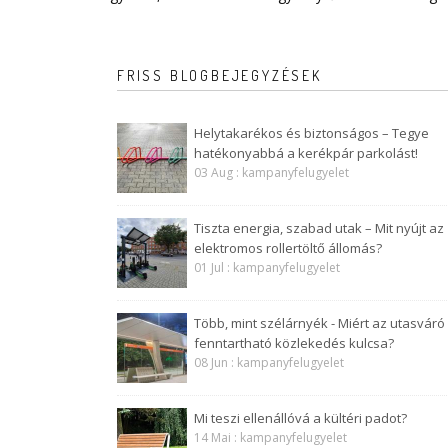
FRISS BLOGBEJEGYZÉSEK
Helytakarékos és biztonságos – Tegye
hatékonyabbá a kerékpár parkolást!
03 Aug : kampanyfelugyelet
Tiszta energia, szabad utak – Mit nyújt az
elektromos rollertöltő állomás?
01 Jul : kampanyfelugyelet
Több, mint szélárnyék - Miért az utasváró
fenntartható közlekedés kulcsa?
08 Jun : kampanyfelugyelet
Mi teszi ellenállóvá a kültéri padot?
14 Mai : kampanyfelugyelet