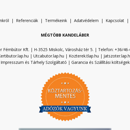
nkról
|
Referenciák
|
Termékeink
|
A
datvédelem
|
Kapcsolat
MÉGTÖBB KANDELÁBER
r Fémbútor Kft. | H-3525 Miskolc, Városház tér 5. | Telefon: +36/46
ertibutor.lap.hu
|
Utcabutor.lap.hu
|
Kozterek.tlap.hu
|
Jatszoter.lap.
Impresszum és Tárhely Szolgáltató
|
Garancia és Szállítási költségek