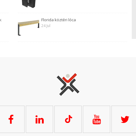
k
Florida köztéri lóca
24 Jul