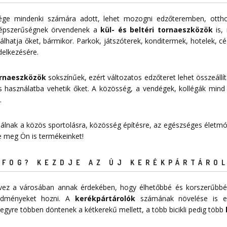
sége mindenki számára adott, lehet mozogni edzőteremben, ottho
épszerűségnek örvendenek a
kül- és beltéri tornaeszközök
is, 
lhatja őket, bármikor. Parkok, játszóterek, konditermek, hotelek, c
delkezésére.
tornaeszközök
sokszínűek, ezért változatos edzőteret lehet összeállít
 használatba vehetik őket. A közösség, a vendégek, kollégák mind
.
nálnak a közös sportolásra, közösség építésre, az egészséges életmód
je meg Ön is termékeinket!
FOG? KEZDJE AZ ÚJ KERÉKPÁRTÁROL
tervez a városában annak érdekében, hogy élhetőbbé és korszerűbbé
redményeket hozni. A
kerékpártárolók
számának növelése is egy
egyre többen döntenek a kétkerekű mellett, a több bicikli pedig több