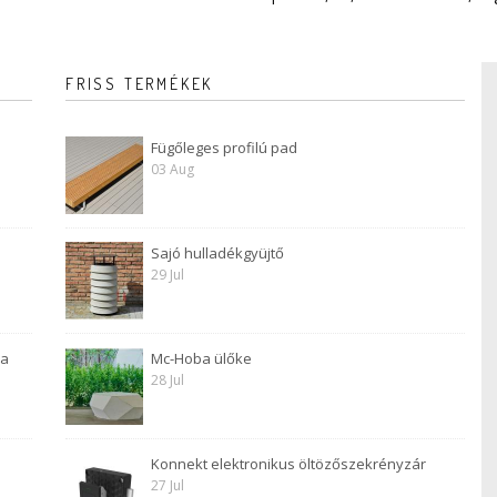
FRISS TERMÉKEK
Fügőleges profilú pad
03 Aug
Sajó hulladékgyüjtő
29 Jul
 a
Mc-Hoba ülőke
28 Jul
Konnekt elektronikus öltözőszekrényzár
27 Jul