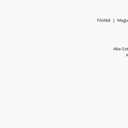
Főoldal
|
Magu
Aba-Sze
K