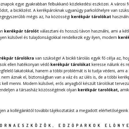
znapok egye gyakrabban felbukkanó közlekedési eszközei. A városi 
dot, a biciklizést. A kerékpároknak ugyanúgy parkolóhelyre van szük
 legegyszerűbb mégis az, ha közösségi
kerékpár tárolókat
használn
yan
kerékpár tárolót
választani és hosszú távon használni, ami a kétk
Milyen külsővel és tulajdonságokkal rendelkezik egy ilyen, modern
kerék
rékpár tárolókra
van szüksége! A bicikli tárolás egyik fő célja az,
pások ellen hatékonyan védő
kerékpár tárolókat
keresse nálunk és r
elelő lakatokkal, hanem a többi problémát is ki tudja védeni, ami a k
nem áznak el, biztonságban van a váz és az ülés is, de a többi kerékpá
 kell menni. Modern külsővel, erős anyagból készült tárolókat tervezü
Rendeljen a társasház közösségének olyan
kerékpár tarolókat
,
amike
rjen a kollégáinktól további tájékoztatást a megadott elérhetőségeink
TORNAESZKÖZÖK, EDZŐPARKOK ELŐNY