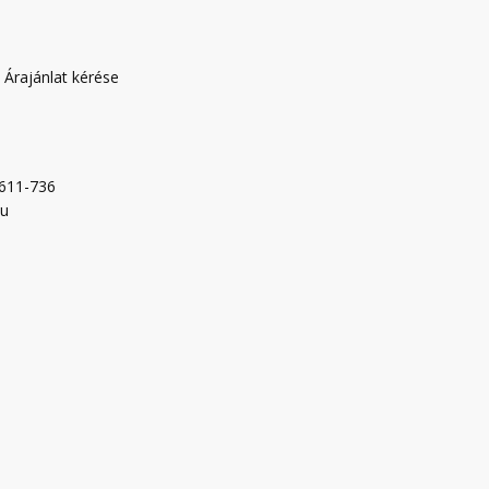
|
Árajánlat kérése
-611-736
hu