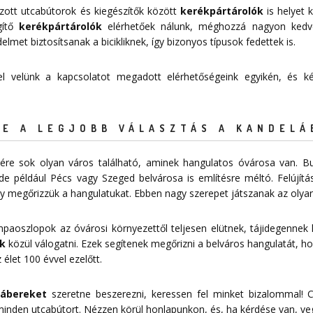
zott utcabútorok és kiegészítők között
kerékpártárolók
is helyet k
égítő
kerékpártárolók
elérhetőek nálunk, méghozzá nagyon ked
et biztosítsanak a bicikliknek, így bizonyos típusok fedettek is.
 fel velünk a kapcsolatot megadott
elérhetőségeink
egyikén, és kér
E A LEGJOBB VÁLASZTÁS A KANDELÁ
re sok olyan város található, aminek hangulatos óvárosa van. Bu
de például Pécs vagy Szeged belvárosa is említésre méltó. Felújítá
 megőrizzük a hangulatukat. Ebben nagy szerepet játszanak az olyan
mpaoszlopok az óvárosi környezettől teljesen elütnek, tájidegennek
k
közül válogatni. Ezek segítenek megőrizni a belváros hangulatát, ho
 élet 100 évvel ezelőtt.
lábereket
szeretne beszerezni, keressen fel minket bizalommal! C
 minden utcabútort. Nézzen körül honlapunkon, és, ha kérdése van, ve