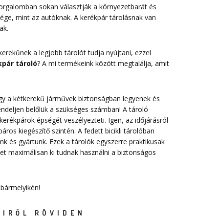
forgalomban sokan választják a környezetbarát és
sége, mint az autóknak. A kerékpár tárolásnak van
ak.
erekűnek a legjobb tárolót tudja nyújtani, ezzel
pár tároló
? A mi termékeink között megtalálja, amit
 hogy a kétkerekű járművek biztonságban legyenek és
endeljen belőlük a szükséges számban! A tároló
erékpárok épségét veszélyezteti. Igen, az időjárásról
ros kiegészítő szintén. A fedett bicikli tárolóban
nk és gyártunk. Ezek a tárolók egyszerre praktikusak
t maximálisan ki tudnak használni a biztonságos
 bármelyikén!
EIRŐL RÖVIDEN