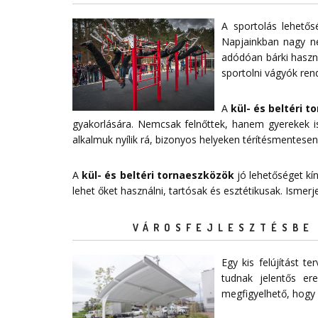
A sportolás lehető
Napjainkban nagy n
adódóan bárki haszná
sportolni vágyók ren
A
kül- és beltéri 
gyakorlására. Nemcsak felnőttek, hanem gyerekek is
alkalmuk nyílik rá, bizonyos helyeken térítésmentesen
A
kül- és beltéri tornaeszközök
jó lehetőséget kí
lehet őket használni, tartósak és esztétikusak. Ismer
VÁROSFEJLESZTÉSBE 
Egy kis felújítást 
tudnak jelentős e
megfigyelhető, hogy 