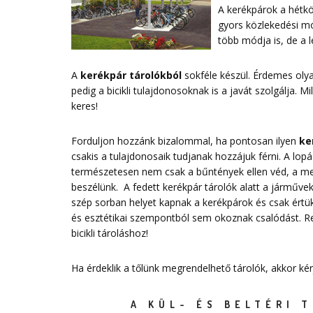
A kerékpárok a hétkö
gyors közlekedési mó
több módja is, de a
A
kerékpár tárolókból
sokféle készül. Érdemes ol
pedig a bicikli tulajdonosoknak is a javát szolgálja. 
keres!
Forduljon hozzánk bizalommal, ha pontosan ilyen
ke
csakis a tulajdonosaik tudjanak hozzájuk férni. A lo
természetesen nem csak a bűntények ellen véd, a megf
beszélünk. A fedett kerékpár tárolók alatt a járművek 
szép sorban helyet kapnak a kerékpárok és csak értük
és esztétikai szempontból sem okoznak csalódást. 
bicikli tároláshoz!
Ha érdeklik a tőlünk megrendelhető tárolók, akkor ké
A KÜL- ÉS BELTÉRI 