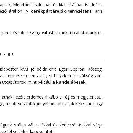
aptak. Méretben, stílusban és kialakításban is ideális,
vező árakon. A
kerékpártárolók
tervezésénél arra
jen bővebb felvilágosítást tőlünk utcabútorainkról,
BER!
dapesten kívül jó példa erre Eger, Sopron, Kőszeg,
sra természetesen az ilyen helyeken is szükség van,
 utcabútorok, mint például a
kandeláberek
.
 hatnak, ezért érdemes inkább a régies megjelenésű,
gy az ott sétálók könnyebben el tudják képzelni, hogy
égünk széles választékkal és kedvező árakkal várja
gye fel velünk a
kapcsolatot
!