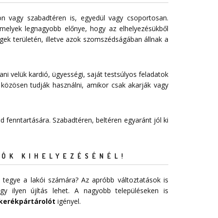
n vagy szabadtéren is, egyedül vagy csoportosan.
melyek legnagyobb előnye, hogy az elhelyezésükből
égek területén, illetve azok szomszédságában állnak a
ani velük kardió, ügyességi, saját testsúlyos feladatok
 közösen tudják használni, amikor csak akarják vagy
 fenntartására. Szabadtéren, beltéren egyaránt jól ki
ÓK KIHELYEZÉSÉNÉL!
 tegye a lakói számára? Az apróbb változtatások is
 ilyen újítás lehet. A nagyobb településeken is
kerékpártárolót
igényel.