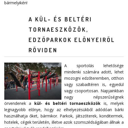
bármelyikén!
A KÜL- ÉS BELTÉRI
TORNAESZKÖZÖK,
EDZŐPARKOK ELŐNYEIRŐL
RÖVIDEN
A sportolás lehetősége
mindenki számára adott, lehet
mozogni edzőteremben, otthon
vagy szabadtéren is, egyedül
vagy csoportosan. Napjainkban
nagy népszerűségnek
örvendenek a
kül- és beltéri tornaeszközök
is, melyek
legnagyobb előnye, hogy az elhelyezésükből adódóan bárki
használhatja őket, bármikor. Parkok, játszóterek, konditermek,
hotelek, cégek területén, illetve azok szomszédságában állnak a