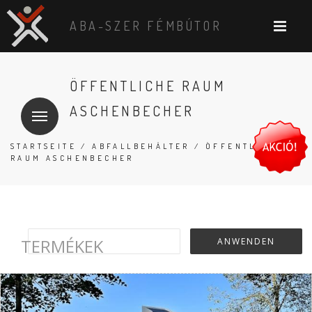
ABA-SZER FÉMBÚTOR
ÖFFENTLICHE RAUM
ASCHENBECHER
STARTSEITE
/
ABFALLBEHÄLTER
/ ÖFFENTLICHE
RAUM ASCHENBECHER
TERMÉKEK