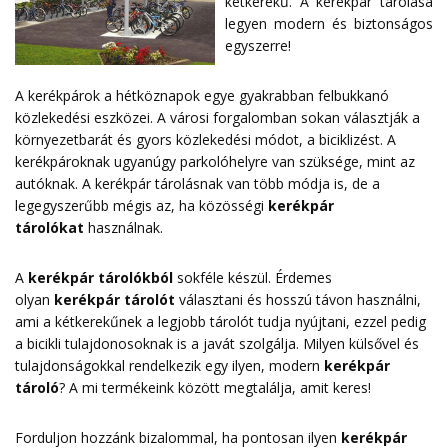
kétkerekű. A kerékpár tárolása
legyen modern és biztonságos
egyszerre!
A kerékpárok a hétköznapok egye gyakrabban felbukkanó
közlekedési eszközei. A városi forgalomban sokan választják a
környezetbarát és gyors közlekedési módot, a biciklizést. A
kerékpároknak ugyanúgy parkolóhelyre van szüksége, mint az
autóknak. A kerékpár tárolásnak van több módja is, de a
legegyszerűbb mégis az, ha közösségi
kerékpár
tárolókat
használnak.
A
kerékpár tárolókból
sokféle készül. Érdemes
olyan
kerékpár tárolót
választani és hosszú távon használni,
ami a kétkerekűnek a legjobb tárolót tudja nyújtani, ezzel pedig
a bicikli tulajdonosoknak is a javát szolgálja. Milyen külsővel és
tulajdonságokkal rendelkezik egy ilyen, modern
kerékpár
tároló
? A mi termékeink között megtalálja, amit keres!
Forduljon hozzánk bizalommal, ha pontosan ilyen
kerékpár