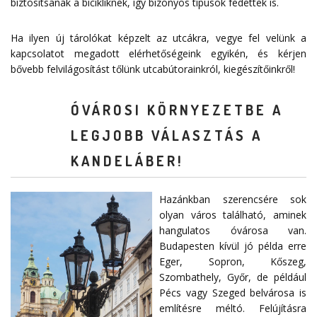
biztosítsanak a bicikliknek, így bizonyos típusok fedettek is.
Ha ilyen új tárolókat képzelt az utcákra, vegye fel velünk a
kapcsolatot megadott
elérhetőségeink
egyikén, és kérjen
bővebb felvilágosítást tőlünk utcabútorainkról, kiegészítőinkről!
ÓVÁROSI KÖRNYEZETBE A
LEGJOBB VÁLASZTÁS A
KANDELÁBER!
Hazánkban szerencsére sok
olyan város található, aminek
hangulatos óvárosa van.
Budapesten kívül jó példa erre
Eger, Sopron, Kőszeg,
Szombathely, Győr, de például
Pécs vagy Szeged belvárosa is
említésre méltó. Felújításra