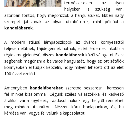
természetesen az ilyen
helyeken is szükség van,
azonban fontos, hogy megőrizzük a hangulatukat. Ebben nagy
szerepet játszanak az olyan utcabútorok, mint például a
kandeláberek
.
A modern stílusú lámpaoszlopok az óvárosi környezettől
teljesen elütnek, tájidegennek hatnak, ezért érdemes inkább a
régies megjelenésű, díszes
kandeláberek
közül válogatni. Ezek
segítenek megőrizni a belváros hangulatát, hogy az ott sétálók
könnyebben el tudják képzelni, hogy milyen lehetett ott az élet
100 évvel ezelőtt.
Amennyiben
kandelábereket
szeretne beszerezni, keressen
fel minket bizalommal! Cégünk széles választékkal és kedvező
árakkal várja ügyfeleit, ráadásul nálunk egy helyről rendelhet
meg minden utcabútort. Nézzen körül honlapunkon, és, ha
kérdése van, vegye fel velünk a
kapcsolatot
!