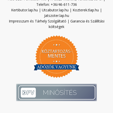
Telefon: +36/46-611-736
Kertibutor.lap.hu
|
Utcabutor.lap.hu
|
Kozterek.tlap.hu
|
Jatszoter.lap.hu
Impresszum és Tárhely Szolgáltató
|
Garancia és Szállítási
költségek