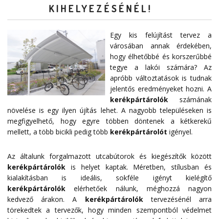
KIHELYEZÉSÉNÉL!
Egy kis felújítást tervez a
városában annak érdekében,
hogy élhetőbbé és korszerűbbé
tegye a lakói számára? Az
apróbb változtatások is tudnak
jelentős eredményeket hozni. A
kerékpártárolók
számának
növelése is egy ilyen újítás lehet. A nagyobb településeken is
megfigyelhető, hogy egyre többen döntenek a kétkerekű
mellett, a több bicikli pedig több
kerékpártárolót
igényel.
Az általunk forgalmazott utcabútorok és kiegészítők között
kerékpártárolók
is helyet kaptak. Méretben, stílusban és
kialakításban is ideális, sokféle igényt kielégítő
kerékpártárolók
elérhetőek nálunk, méghozzá nagyon
kedvező árakon. A
kerékpártárolók
tervezésénél arra
törekedtek a tervezők, hogy minden szempontból védelmet