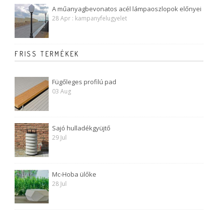
A műanyagbevonatos acél lámpaoszlopok előnyei
28 Apr : kampanyfelugyelet
FRISS TERMÉKEK
Fügőleges profilú pad
03 Aug
Sajó hulladékgyüjtő
29 Jul
Mc-Hoba ülőke
28 Jul