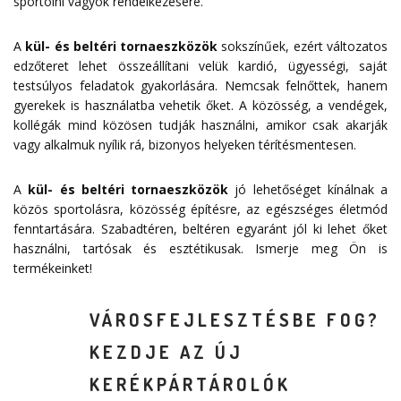
sportolni vágyók rendelkezésére.
A
kül- és beltéri tornaeszközök
sokszínűek, ezért változatos
edzőteret lehet összeállítani velük kardió, ügyességi, saját
testsúlyos feladatok gyakorlására. Nemcsak felnőttek, hanem
gyerekek is használatba vehetik őket. A közösség, a vendégek,
kollégák mind közösen tudják használni, amikor csak akarják
vagy alkalmuk nyílik rá, bizonyos helyeken térítésmentesen.
A
kül- és beltéri tornaeszközök
jó lehetőséget kínálnak a
közös sportolásra, közösség építésre, az egészséges életmód
fenntartására. Szabadtéren, beltéren egyaránt jól ki lehet őket
használni, tartósak és esztétikusak. Ismerje meg Ön is
termékeinket!
VÁROSFEJLESZTÉSBE FOG?
KEZDJE AZ ÚJ
KERÉKPÁRTÁROLÓK