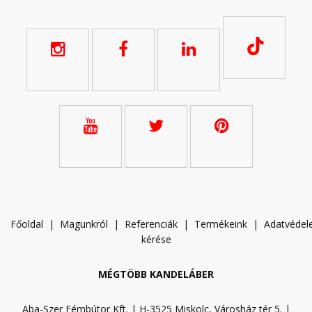
Főoldal
|
Magunkról
|
Referenciák
|
Termékeink
|
A
datvéde
kérése
MÉGTÖBB KANDELÁBER
Aba-Szer Fémbútor Kft. | H-3525 Miskolc, Városház tér 5. |