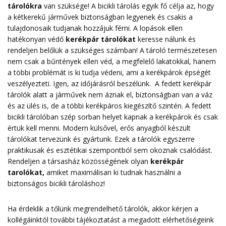
tárolókra
van szüksége! A bicikli tárolás egyik fő célja az, hogy
a kétkerekű járművek biztonságban legyenek és csakis a
tulajdonosaik tudjanak hozzájuk férni. A lopások ellen
hatékonyan védő
kerékpár tárolókat
keresse nálunk és
rendeljen belőlük a szükséges számban! A tároló természetesen
nem csak a bűntények ellen véd, a megfelelő lakatokkal, hanem
a többi problémát is ki tudja védeni, ami a kerékpárok épségét
veszélyezteti. Igen, az időjárásról beszélünk. A fedett kerékpár
tárolók alatt a járművek nem áznak el, biztonságban van a váz
és az ülés is, de a többi kerékpáros kiegészítő szintén. A fedett
bicikli tárolóban szép sorban helyet kapnak a kerékpárok és csak
értük kell menni. Modern külsővel, erős anyagból készült
tárolókat tervezünk és gyártunk. Ezek a tárolók egyszerre
praktikusak és esztétikai szempontból sem okoznak csalódást.
Rendeljen a társasház közösségének olyan
kerékpár
tarolókat
,
amiket maximálisan ki tudnak használni a
biztonságos bicikli tároláshoz!
Ha érdeklik a tőlünk megrendelhető tárolók, akkor kérjen a
kollégáinktól további tájékoztatást a megadott elérhetőségeink