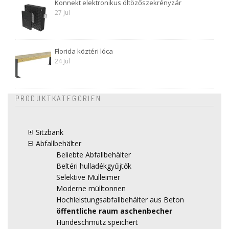
Konnekt elektronikus öltözőszekrényzár
27 Jul
Florida köztéri lóca
24 Jul
PRODUKTKATEGORIEN
Sitzbank
Abfallbehälter
Beliebte Abfallbehälter
Beltéri hulladékgyűjtők
Selektive Mülleimer
Moderne mülltonnen
Hochleistungsabfallbehälter aus Beton
öffentliche raum aschenbecher
Hundeschmutz speichert