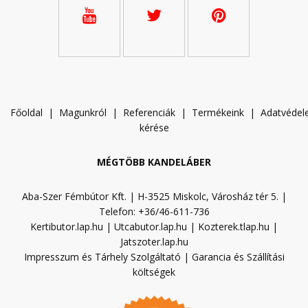
Főoldal
|
Magunkról
|
Referenciák
|
Termékeink
|
A
datvéde
kérése
MÉGTÖBB KANDELÁBER
Aba-Szer Fémbútor Kft. | H-3525 Miskolc, Városház tér 5. |
Telefon: +36/46-611-736
Kertibutor.lap.hu
|
Utcabutor.lap.hu
|
Kozterek.tlap.hu
|
Jatszoter.lap.hu
Impresszum és Tárhely Szolgáltató
|
Garancia és Szállítási
költségek