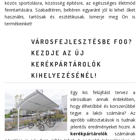
közös sportolásra, közösség építésre, az egészséges életmód
fenntartására. Szabadtéren, beltéren egyaránt jól ki lehet őket
használni, tartósak és esztétikusak. Ismerje meg Ön is
termékeinket!
VÁROSFEJLESZTÉSBE FOG?
KEZDJE AZ ÚJ
KERÉKPÁRTÁROLÓK
KIHELYEZÉSÉNÉL!
Egy kis felújítást tervez a
városában annak érdekében,
hogy élhetőbbé és korszerűbbé
tegye a lakói számára? Az
apróbb változtatások is tudnak
jelentős eredményeket hozni. A
kerékpártárolók
számának