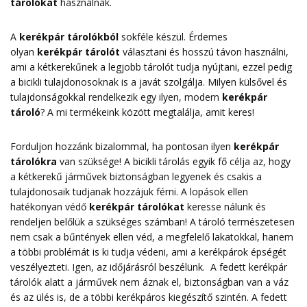
tárolókat
használnak.
A
kerékpár tárolókból
sokféle készül. Érdemes
olyan
kerékpár tárolót
választani és hosszú távon használni,
ami a kétkerekűnek a legjobb tárolót tudja nyújtani, ezzel pedig
a bicikli tulajdonosoknak is a javát szolgálja. Milyen külsővel és
tulajdonságokkal rendelkezik egy ilyen, modern
kerékpár
tároló
? A mi termékeink között megtalálja, amit keres!
Forduljon hozzánk bizalommal, ha pontosan ilyen
kerékpár
tárolókra
van szüksége! A bicikli tárolás egyik fő célja az, hogy
a kétkerekű járművek biztonságban legyenek és csakis a
tulajdonosaik tudjanak hozzájuk férni. A lopások ellen
hatékonyan védő
kerékpár tárolókat
keresse nálunk és
rendeljen belőlük a szükséges számban! A tároló természetesen
nem csak a bűntények ellen véd, a megfelelő lakatokkal, hanem
a többi problémát is ki tudja védeni, ami a kerékpárok épségét
veszélyezteti. Igen, az időjárásról beszélünk. A fedett kerékpár
tárolók alatt a járművek nem áznak el, biztonságban van a váz
és az ülés is, de a többi kerékpáros kiegészítő szintén. A fedett