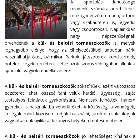
A sportolás lehetősége
mindenki számára adott, lehet
mozogni edzőteremben, otthon
vagy szabadtéren is, egyedül
vagy csoportosan. Napjainkban
nagy népszerűségnek
örvendenek a
kül- és beltéri tornaeszközök
is, melyek
legnagyobb előnye, hogy az elhelyezésükből adódóan bárki
használhatja őket, bármikor. Parkok, játszóterek, konditermek,
hotelek, cégek területén, illetve azok szomszédságában állnak a
sportolni vágyók rendelkezésére.
A
kül- és beltéri tornaeszközök
sokszínűek, ezért változatos
edzőteret lehet összeállítani velük kardió, ügyességi, saját
testsúlyos feladatok gyakorlására. Nemcsak felnőttek, hanem
gyerekek is használatba vehetik őket. A közösség, a vendégek,
kollégák mind közösen tudják használni, amikor csak akarják
vagy alkalmuk nyílik rá, bizonyos helyeken térítésmentesen.
A
kül- és beltéri tornaeszközök
jó lehetőséget kínálnak a