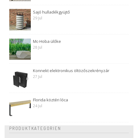
Sajó hulladékgyüjtő
29 Jul
Mc-Hoba ülőke
28 Jul
Konnekt elektronikus öltözőszekrényzár
27 Jul
Florida köztéri lóca
24 Jul
PRODUKTKATEGORIEN