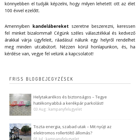
könnyebben el tudják képzelni, hogy milyen lehetett ott az élet
100 évvel ezelőtt.
Amennyiben
kandelábereket
szeretne beszerezni, keressen
fel minket bizalommal! Cégünk széles választékkal és kedvező
árakkal várja ügyfeleit, ráadásul nálunk egy helyről rendelhet
meg minden utcabútort. Nézzen körül honlapunkon, és, ha
kérdése van, vegye fel velünk a
kapcsolatot
!
FRISS BLOGBEJEGYZÉSEK
Helytakarékos és biztonságos – Tegye
hatékonyabbá a kerékpár parkolást!
03 Aug : kampanyfelugyelet
Tiszta energia, szabad utak – Mit nyújt az
elektromos rollertöltő állomás?
01 Jul : kampanyfelugyelet