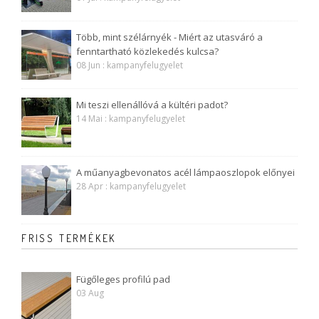
Több, mint szélárnyék - Miért az utasváró a
fenntartható közlekedés kulcsa?
08 Jun : kampanyfelugyelet
Mi teszi ellenállóvá a kültéri padot?
14 Mai : kampanyfelugyelet
A műanyagbevonatos acél lámpaoszlopok előnyei
28 Apr : kampanyfelugyelet
FRISS TERMÉKEK
Fügőleges profilú pad
03 Aug