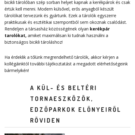
bicikli tárolóban szép sorban helyet kapnak a kerékpárok és csak
értük kell menni. Modern külsővel, erős anyagból készült
tárolókat tervezünk és gyártunk. Ezek a tárolók egyszerre
praktikusak és esztétikai szempontból sem okoznak csalódást.
Rendeljen a társasház közösségének olyan
kerékpár
tarolókat
,
amiket maximálisan ki tudnak használni a
biztonságos bicikli tároláshoz!
Ha érdeklik a tőlünk megrendelhető tárolók, akkor kérjen a
kollégáinktól további tájékoztatást a megadott elérhetőségeink
bármelyikén!
A KÜL- ÉS BELTÉRI
TORNAESZKÖZÖK,
EDZŐPARKOK ELŐNYEIRŐL
RÖVIDEN