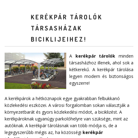
KERÉKPÁR TÁROLÓK
TÁRSASHÁZAK
BICIKLIJEIHEZ!
A
kerékpár tárolók
minden
társasházhoz illenek, ahol sok a
kétkerekű. A kerékpár tárolása
legyen modern és biztonságos
egyszerre!
A kerékpárok a hétköznapok egye gyakrabban felbukkanó
közlekedési eszközei. A városi forgalomban sokan választják a
környezetbarát és gyors közlekedési módot, a biciklizést. A
kerékpároknak ugyanúgy parkolóhelyre van szüksége, mint az
autóknak. A kerékpár tárolásnak van több módja is, de a
legegyszerűbb mégis az, ha közösségi
kerékpár