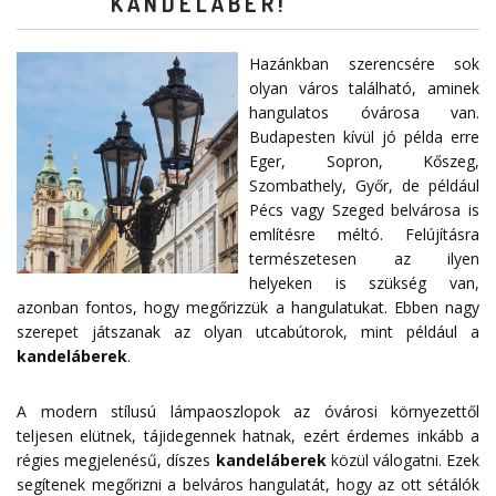
KANDELÁBER!
Hazánkban szerencsére sok
olyan város található, aminek
hangulatos óvárosa van.
Budapesten kívül jó példa erre
Eger, Sopron, Kőszeg,
Szombathely, Győr, de például
Pécs vagy Szeged belvárosa is
említésre méltó. Felújításra
természetesen az ilyen
helyeken is szükség van,
azonban fontos, hogy megőrizzük a hangulatukat. Ebben nagy
szerepet játszanak az olyan utcabútorok, mint például a
kandeláberek
.
A modern stílusú lámpaoszlopok az óvárosi környezettől
teljesen elütnek, tájidegennek hatnak, ezért érdemes inkább a
régies megjelenésű, díszes
kandeláberek
közül válogatni. Ezek
segítenek megőrizni a belváros hangulatát, hogy az ott sétálók