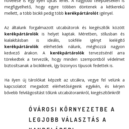
növelése is egy ilyen újítás lehet. A nagyobb településeken is
megfigyelhető, hogy egyre többen döntenek a kétkerekű
mellett, a több bicikli pedig több
kerékpártárolót
igényel.
Az általunk forgalmazott utcabútorok és kiegészítők között
kerékpártárolók
is helyet kaptak. Méretben, stílusban és
kialakításban is ideális, sokféle igényt kielégítő
kerékpártárolók
elérhetőek nálunk, méghozzá nagyon
kedvező árakon. A
kerékpártárolók
tervezésénél arra
törekedtek a tervezők, hogy minden szempontból védelmet
biztosítsanak a bicikliknek, így bizonyos típusok fedettek is.
Ha ilyen új tárolókat képzelt az utcákra, vegye fel velünk a
kapcsolatot megadott
elérhetőségeink
egyikén, és kérjen
bővebb felvilágosítást tőlünk utcabútorainkról, kiegészítőinkről!
ÓVÁROSI KÖRNYEZETBE A
LEGJOBB VÁLASZTÁS A