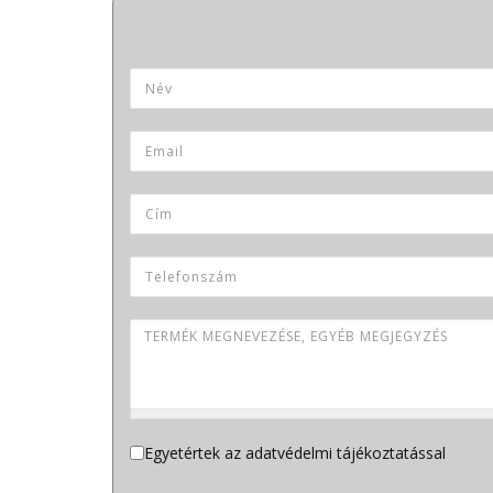
Termék neve
Név
*
Email
*
Cím
Telefonszám
Termék megnevezése, egyéb megjegyzés
Adatvédelem
Egyetértek az adatvédelmi tájékoztatással
*