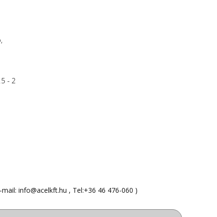
,
5 - 2
-mail:
info@acelkft.hu
, Tel:
+36 46 476-060
)