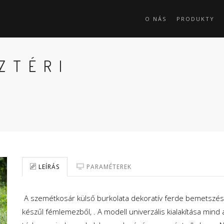
O NÁS
PRODUKTY
ZTÉRI
LEÍRÁS
PARAMÉTEREK
A szemétkosár külső burkolata dekoratív ferde bemetszés
készűl fémlemezből, . A modell univerzális kialakítása mind 