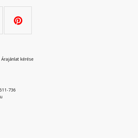
|
Árajánlat kérése
-611-736
hu