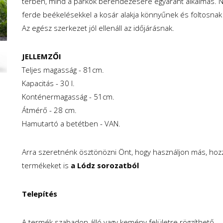
térben, mind a parkok berendezésére egyaránt alkalmas. Ny
ferde beékelésekkel a kosár alakja könnyűnek és foltosnak 
Az egész szerkezet jól ellenáll az időjárásnak.
JELLEMZŐI
Teljes magasság - 81cm.
Kapacitás - 30 l.
Konténermagasság - 51cm.
Átmérő - 28 cm.
Hamutartó a betétben - VAN.
Arra szeretnénk ösztönözni Önt, hogy használjon más, hozz
termékeket is
a Lódz sorozatból
Telepítés
A termék szabadon álló vagy kemény felületre rögzíthető