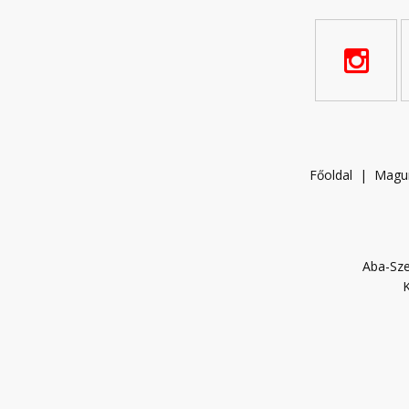
Főoldal
|
Magu
Aba-Sze
K