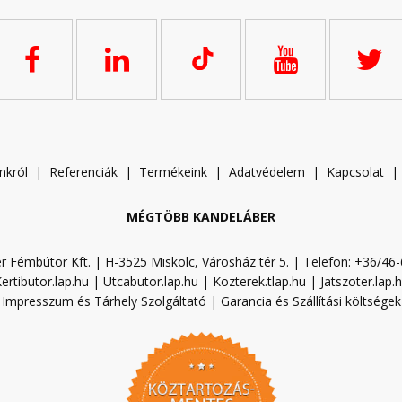
nkról
|
Referenciák
|
Termékeink
|
A
datvédelem
|
Kapcsolat
MÉGTÖBB KANDELÁBER
r Fémbútor Kft. | H-3525 Miskolc, Városház tér 5. | Telefon: +36/46
ertibutor.lap.hu
|
Utcabutor.lap.hu
|
Kozterek.tlap.hu
|
Jatszoter.lap.
Impresszum és Tárhely Szolgáltató
|
Garancia és Szállítási költségek