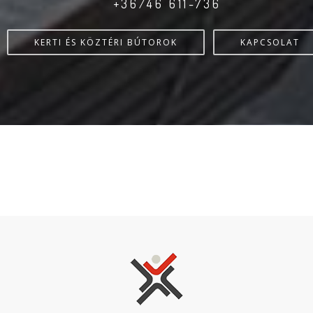
+36/46 611-736
KERTI ÉS KÖZTÉRI BÚTOROK
KAPCSOLAT