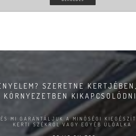
KÉNYELEM? SZERETNE KERTJÉBEN
KÖRNYEZETBEN KIKAPCSOLÓDN
ÉS MI GARANTÁLJUK A MINŐSÉGI KIEGÉSZÍT
KERTI SZÉKRŐL VAGY EGYÉB ÜLŐALKA