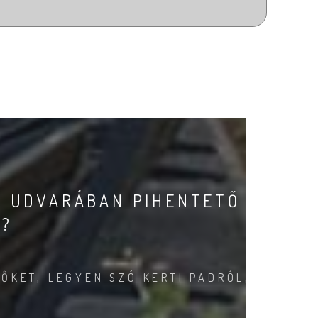
, UDVARÁBAN PIHENTETŐ
I?
ŐKET, LEGYEN SZÓ KERTI PADRÓL,