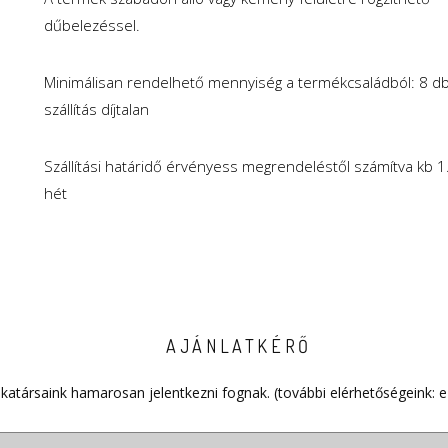
dűbelezéssel.
Minimálisan rendelhető mennyiség a termékcsaládból: 8 db
szállítás díjtalan
Szállítási határidő érvényess megrendeléstől számítva kb 1.
hét
AJÁNLATKÉRŐ
katársaink hamarosan jelentkezni fognak. (további elérhetőségeink: e