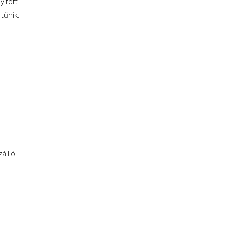
itott
tűnik.
áilló