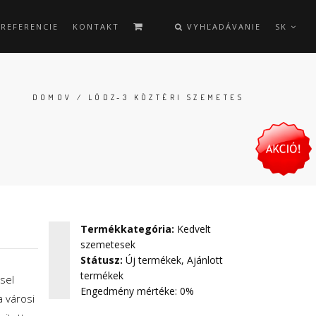
REFERENCIE
KONTAKT
VYHĽADÁVANIE
SK
DOMOV
/ LÓDZ-3 KÖZTÉRI SZEMETES
Termékkategória
:
Kedvelt
szemetesek
Státusz
:
Új termékek
,
Ajánlott
termékek
sel
Engedmény mértéke: 0%
a városi