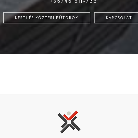
+36/46 611-736
KERTI ÉS KÖZTÉRI BÚTOROK
KAPCSOLAT