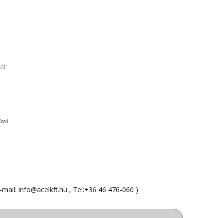
al:
ízzó.
-mail:
info@acelkft.hu
, Tel:
+36 46 476-060
)