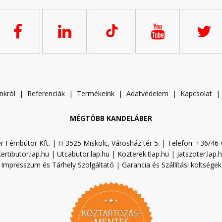
nkról
|
Referenciák
|
Termékeink
|
A
datvédelem
|
Kapcsolat
MÉGTÖBB KANDELÁBER
r Fémbútor Kft. | H-3525 Miskolc, Városház tér 5. | Telefon: +36/46
ertibutor.lap.hu
|
Utcabutor.lap.hu
|
Kozterek.tlap.hu
|
Jatszoter.lap.
Impresszum és Tárhely Szolgáltató
|
Garancia és Szállítási költségek