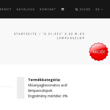
ERHEIT
KATALOGE
KONTAKT
SUCHE
DE
STARTSEITE
/ "S.31-3FJ" 3,32 M-ES
LÁMPAOSZLOP
Termékkategória
:
Műanyagbevonatos acél
lámpaoszlopok
Engedmény mértéke: 0%