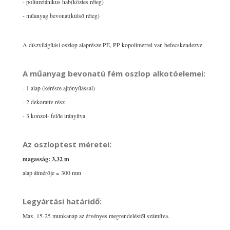
- poliuretánikus hab(köztes réteg)
- műanyag bevonat(külső réteg)
A díszvilágítási oszlop alaprésze PE, PP kopolimerrel van befecskendezve.
A műanyag bevonatú fém oszlop alkotóelemei:
- 1 alap (kérésre ajtónyílással)
- 2 dekoratív rész
- 3 konzol- fel/le irányítva
Az oszloptest méretei:
magasság: 3,32 m
alap átmérője = 300 mm
Legyártási határidő:
Max. 15-25 munkanap az érvényes megrendeléstől számítva.