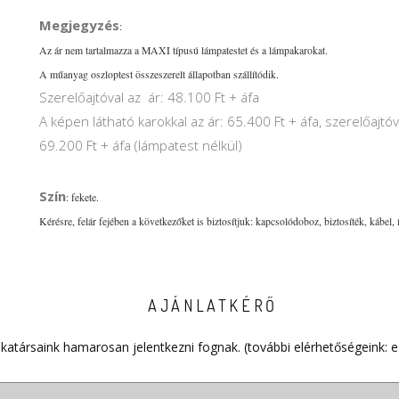
Megjegyzés
:
Az ár nem tartalmazza a MAXI típusú lámpatestet és a lámpakarokat.
A műanyag oszloptest összeszerelt állapotban szállítódik.
Szerelőajtóval az ár: 48.100 Ft + áfa
A képen látható karokkal az ár: 65.400 Ft + áfa, szerelőajtóv
69.200 Ft + áfa (lámpatest nélkül)
Szín
: fekete.
Kérésre, felár fejében a következőket is biztosítjuk: kapcsolódoboz, biztosíték, kábel, 
AJÁNLATKÉRŐ
katársaink hamarosan jelentkezni fognak. (további elérhetőségeink: e