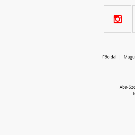
Főoldal
|
Magu
Aba-Sze
K