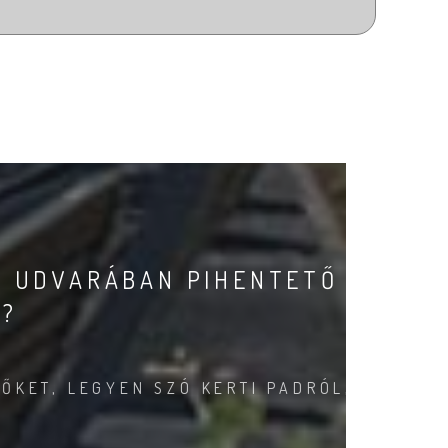
, UDVARÁBAN PIHENTETŐ
I?
ŐKET, LEGYEN SZÓ KERTI PADRÓL,