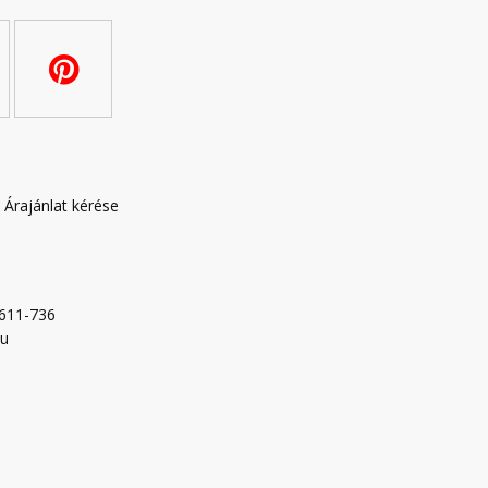
|
Árajánlat kérése
-611-736
hu