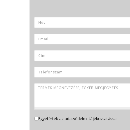
Termék neve
Név
*
Email
*
Cím
Telefonszám
Termék megnevezése, egyéb megjegyzés
Adatvédelem
Egyetértek az adatvédelmi tájékoztatással
*