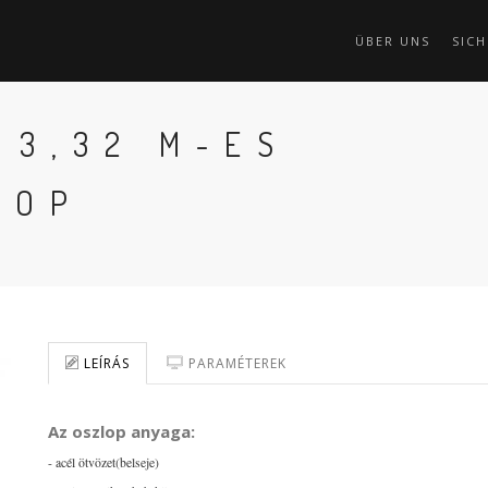
ÜBER UNS
SICH
" 3,32 M-ES
LOP
LEÍRÁS
PARAMÉTEREK
Az oszlop anyaga:
- acél ötvözet(belseje)