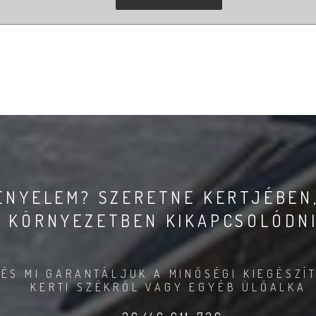
KÉNYELEM? SZERETNE KERTJÉBEN
KÖRNYEZETBEN KIKAPCSOLÓDN
ÉS MI GARANTÁLJUK A MINŐSÉGI KIEGÉSZÍT
KERTI SZÉKRŐL VAGY EGYÉB ÜLŐALKA