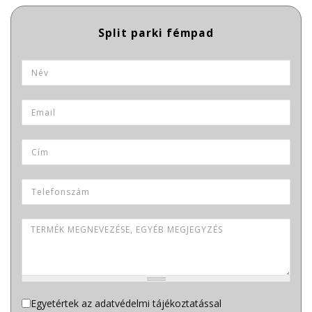
Termék neve
Név
*
Email
*
Cím
Telefonszám
Termék megnevezése, egyéb megjegyzés
Adatvédelem
Egyetértek az adatvédelmi tájékoztatással
*