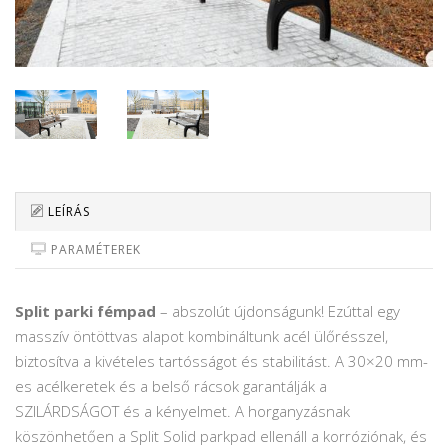
LEÍRÁS
PARAMÉTEREK
Split parki fémpad
– abszolút újdonságunk! Ezúttal egy
masszív öntöttvas alapot kombináltunk acél ülőrésszel,
biztosítva a kivételes tartósságot és stabilitást. A 30×20 mm-
es acélkeretek és a belső rácsok garantálják a
SZILÁRDSÁGOT és a kényelmet. A horganyzásnak
köszönhetően a Split Solid parkpad ellenáll a korróziónak, és