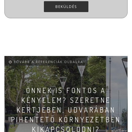
BEKÜLDÉS
TOVÁBB A REFERENCIÁK OLDALRA
ÖNNEK IS FONTOS A
KÉNYELEM? SZERETNE
KERTJÉBEN, UDVARÁBAN
PIHENTETŐ KÖRNYEZETBEN
KIKAPCSOLÓDNI?