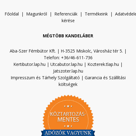
Főoldal
|
Magunkról
|
Referenciák
|
Termékeink
|
A
datvéde
kérése
MÉGTÖBB KANDELÁBER
Aba-Szer Fémbútor Kft. | H-3525 Miskolc, Városház tér 5. |
Telefon: +36/46-611-736
Kertibutor.lap.hu
|
Utcabutor.lap.hu
|
Kozterek.tlap.hu
|
Jatszoter.lap.hu
Impresszum és Tárhely Szolgáltató
|
Garancia és Szállítási
költségek