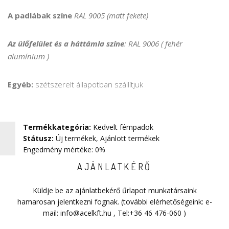
A padlábak színe
RAL 9005 (matt fekete)
Az ülőfelület és a háttámla színe
: RAL 9006 ( fehér
alumínium )
Egyéb:
szétszerelt állapotban szállítjuk
Termékkategória
:
Kedvelt fémpadok
Státusz
:
Új termékek
,
Ajánlott termékek
Engedmény mértéke: 0%
AJÁNLATKÉRŐ
Küldje be az ajánlatbekérő űrlapot munkatársaink
hamarosan jelentkezni fognak. (további elérhetőségeink: e-
mail:
info@acelkft.hu
, Tel:
+36 46 476-060
)