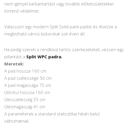
nem igényel karbantartást vagy további előkészületekkel
történő védelmet.
Válasszon egy modern Split Solid parki padot és élvezze a
megbízható városi bútorokat sok éven át!
Ha pedig szereti a rendkívül tartós szerkezeteket, vessen egy
pillantást a
Split WPC padra.
Meretek:
A pad hossza 160 cm
A pad szélessége 56 cm
A pad magassága 75 cm
Ülőrész hossza 160 cm
Ülésszélesség 35 cm
Ülésmagasság 41 cm
A paraméterek a standard statisztikai hibán belül
változhatnak.