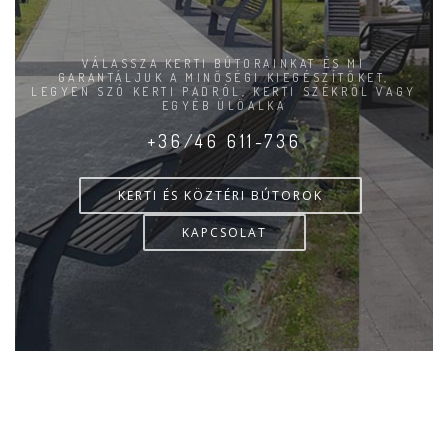
VÁLASSZA KERTI BÚTORAINKAT ÉS MI
GARANTÁLJUK A MINŐSÉGI KIEGÉSZÍTŐKET,
LEGYEN SZÓ KERTI PADRÓL, KERTI SZÉKRŐL VAGY
EGYÉB ÜLŐALKA
+36/46 611-736
KERTI ÉS KÖZTÉRI BÚTOROK
KAPCSOLAT