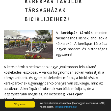
KERÉKPÁR TÁROLÓK
TÁRSASHÁZAK
BICIKLIJEIHEZ!
A
kerékpár tárolók
minden
társasházhoz illenek, ahol sok a
kétkerekű. A kerékpár tárolása
legyen modern és biztonságos
egyszerre!
A kerékpárok a hétköznapok egye gyakrabban felbukkanó
közlekedési eszközei. A városi forgalomban sokan választják a
környezetbarát és gyors közlekedési módot, a biciklizést. A
kerékpároknak ugyanúgy parkolóhelyre van szüksége, mint az
autóknak. A kerékpár tárolásnak van több módja is, de a
legegyszerűbb mégis az, ha közösségi
kerékpár
tárolókat
használnak.
Weboldalunk használatával jóváhagyod a cookie-k (sütik)
Elfogadom
használatát.
További információk