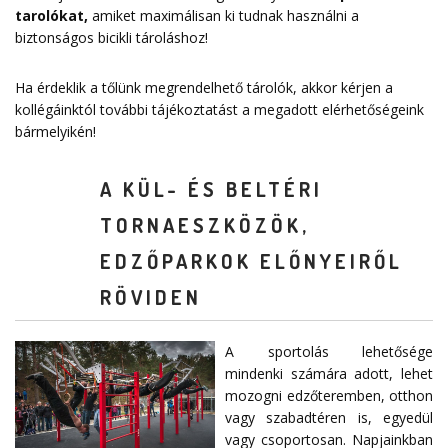
tarolókat
,
amiket maximálisan ki tudnak használni a
biztonságos bicikli tároláshoz!
Ha érdeklik a tőlünk megrendelhető tárolók, akkor kérjen a
kollégáinktól további tájékoztatást a megadott elérhetőségeink
bármelyikén!
A KÜL- ÉS BELTÉRI
TORNAESZKÖZÖK,
EDZŐPARKOK ELŐNYEIRŐL
RÖVIDEN
A sportolás lehetősége
mindenki számára adott, lehet
mozogni edzőteremben, otthon
vagy szabadtéren is, egyedül
vagy csoportosan. Napjainkban