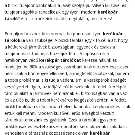
a bicikli tulajdonosoknak is a javát szolgálja. Milyen külsővel és
tulajdonságokkal rendelkezik egy ilyen, modern
kerékpár
tároló
? A mi termékeink között megtalálja, amit keres!
Forduljon hozzánk bizalommal, ha pontosan ilyen
kerékpár
tárolókra
van szüksége! A bicikli tárolás egyik fő célja az, hogy
a kétkerekű járművek biztonságban legyenek és csakis a
tulajdonosaik tudjanak hozzájuk férni. A lopások ellen
hatékonyan védő
kerékpár tárolókat
keresse nálunk és
rendeljen belőlük a szükséges számban! A tároló természetesen
nem csak a bűntények ellen véd, a megfelelő lakatokkal, hanem
a többi problémát is ki tudja védeni, ami a kerékpárok épségét
veszélyezteti. Igen, az időjárásról beszélünk. A fedett kerékpár
tárolók alatt a járművek nem áznak el, biztonságban van a váz
és az ülés is, de a többi kerékpáros kiegészítő szintén. A fedett
bicikli tárolóban szép sorban helyet kapnak a kerékpárok és csak
értük kell menni. Modern külsővel, erős anyagból készült
tárolókat tervezünk és gyártunk. Ezek a tárolók egyszerre
praktikusak és esztétikai szempontból sem okoznak csalódást.
Rendeljen a társasház közösségének olyan
kerékpár