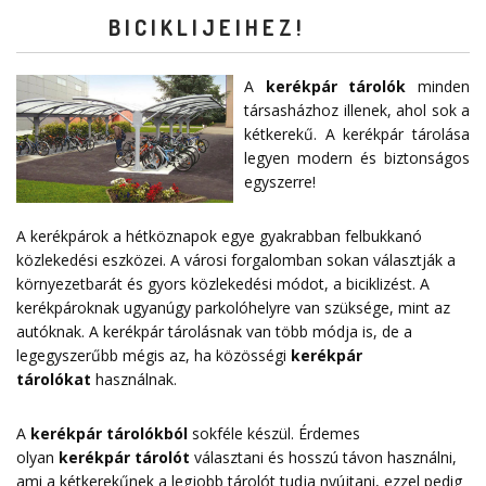
BICIKLIJEIHEZ!
A
kerékpár tárolók
minden
társasházhoz illenek, ahol sok a
kétkerekű. A kerékpár tárolása
legyen modern és biztonságos
egyszerre!
A kerékpárok a hétköznapok egye gyakrabban felbukkanó
közlekedési eszközei. A városi forgalomban sokan választják a
környezetbarát és gyors közlekedési módot, a biciklizést. A
kerékpároknak ugyanúgy parkolóhelyre van szüksége, mint az
autóknak. A kerékpár tárolásnak van több módja is, de a
legegyszerűbb mégis az, ha közösségi
kerékpár
tárolókat
használnak.
A
kerékpár tárolókból
sokféle készül. Érdemes
olyan
kerékpár tárolót
választani és hosszú távon használni,
ami a kétkerekűnek a legjobb tárolót tudja nyújtani, ezzel pedig