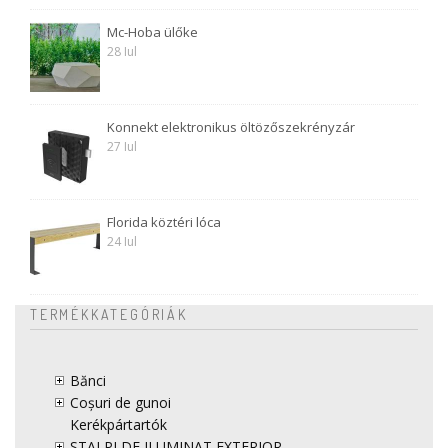
Mc-Hoba ülőke
28 Iul
Konnekt elektronikus öltözőszekrényzár
27 Iul
Florida köztéri lóca
24 Iul
TERMÉKKATEGÓRIÁK
Bănci
Coșuri de gunoi
Kerékpártartók
STALPI DE ILUMINAT EXTERIOR