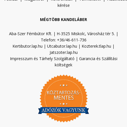
kérése
MÉGTÖBB KANDELÁBER
Aba-Szer Fémbútor Kft. | H-3525 Miskolc, Városház tér 5. |
Telefon: +36/46-611-736
Kertibutor.lap.hu
|
Utcabutor.lap.hu
|
Kozterek.tlap.hu
|
Jatszoter.lap.hu
Impresszum és Tárhely Szolgáltató
|
Garancia és Szállítási
költségek