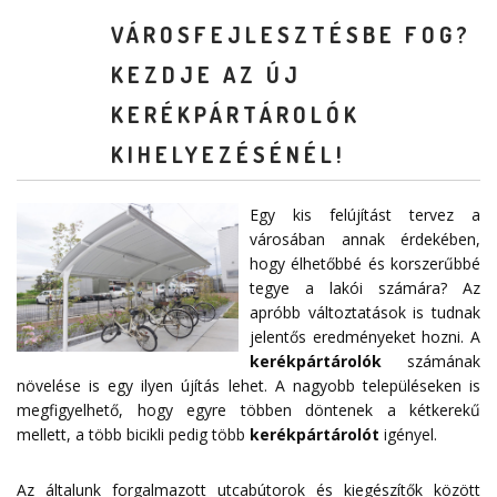
VÁROSFEJLESZTÉSBE FOG?
KEZDJE AZ ÚJ
KERÉKPÁRTÁROLÓK
KIHELYEZÉSÉNÉL!
Egy kis felújítást tervez a
városában annak érdekében,
hogy élhetőbbé és korszerűbbé
tegye a lakói számára? Az
apróbb változtatások is tudnak
jelentős eredményeket hozni. A
kerékpártárolók
számának
növelése is egy ilyen újítás lehet. A nagyobb településeken is
megfigyelhető, hogy egyre többen döntenek a kétkerekű
mellett, a több bicikli pedig több
kerékpártárolót
igényel.
Az általunk forgalmazott utcabútorok és kiegészítők között