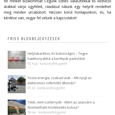
fel minket bizalommal! Cégünk széles választékkal és kedvező
árakkal várja ügyfeleit, ráadásul nálunk egy helyről rendelhet
meg minden utcabútort. Nézzen körül honlapunkon, és, ha
kérdése van, vegye fel velünk a
kapcsolatot
!
FRISS BLOGBEJEGYZÉSEK
Helytakarékos és biztonságos – Tegye
hatékonyabbá a kerékpár parkolást!
03 Aug : kampanyfelugyelet
Tiszta energia, szabad utak – Mit nyújt az
elektromos rollertöltő állomás?
01 Iul : kampanyfelugyelet
Több, mint szélárnyék - Miért az utasváró a
fenntartható közlekedés kulcsa?
08 Iun : kampanyfelugyelet