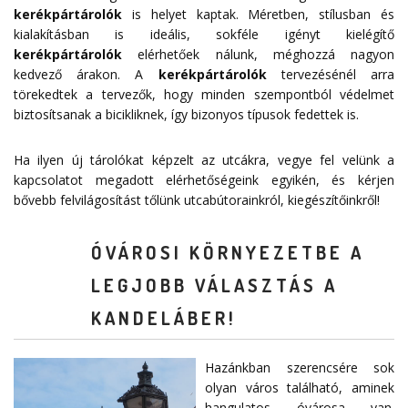
kerékpártárolók
is helyet kaptak. Méretben, stílusban és
kialakításban is ideális, sokféle igényt kielégítő
kerékpártárolók
elérhetőek nálunk, méghozzá nagyon
kedvező árakon. A
kerékpártárolók
tervezésénél arra
törekedtek a tervezők, hogy minden szempontból védelmet
biztosítsanak a bicikliknek, így bizonyos típusok fedettek is.
Ha ilyen új tárolókat képzelt az utcákra, vegye fel velünk a
kapcsolatot megadott
elérhetőségeink
egyikén, és kérjen
bővebb felvilágosítást tőlünk utcabútorainkról, kiegészítőinkről!
ÓVÁROSI KÖRNYEZETBE A
LEGJOBB VÁLASZTÁS A
KANDELÁBER!
Hazánkban szerencsére sok
olyan város található, aminek
hangulatos óvárosa van.