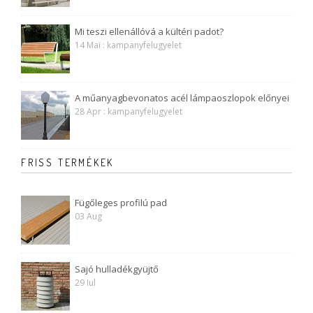
Mi teszi ellenállóvá a kültéri padot?
14 Mai : kampanyfelugyelet
A műanyagbevonatos acél lámpaoszlopok előnyei
28 Apr : kampanyfelugyelet
FRISS TERMÉKEK
Fügőleges profilú pad
03 Aug
Sajó hulladékgyüjtő
29 Iul