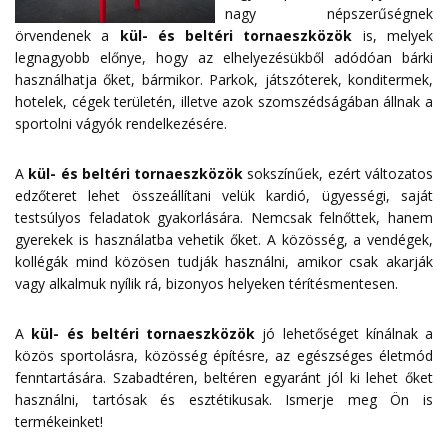
nagy népszerűségnek
örvendenek a
kül- és beltéri tornaeszközök
is, melyek
legnagyobb előnye, hogy az elhelyezésükből adódóan bárki
használhatja őket, bármikor. Parkok, játszóterek, konditermek,
hotelek, cégek területén, illetve azok szomszédságában állnak a
sportolni vágyók rendelkezésére.
A
kül- és beltéri tornaeszközök
sokszínűek, ezért változatos
edzőteret lehet összeállítani velük kardió, ügyességi, saját
testsúlyos feladatok gyakorlására. Nemcsak felnőttek, hanem
gyerekek is használatba vehetik őket. A közösség, a vendégek,
kollégák mind közösen tudják használni, amikor csak akarják
vagy alkalmuk nyílik rá, bizonyos helyeken térítésmentesen.
A
kül- és beltéri tornaeszközök
jó lehetőséget kínálnak a
közös sportolásra, közösség építésre, az egészséges életmód
fenntartására. Szabadtéren, beltéren egyaránt jól ki lehet őket
használni, tartósak és esztétikusak. Ismerje meg Ön is
termékeinket!