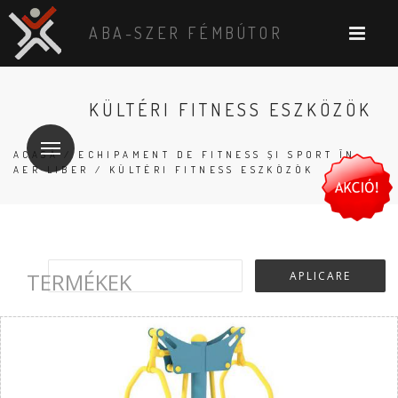
ABA-SZER FÉMBÚTOR
KÜLTÉRI FITNESS ESZKÖZÖK
ACASĂ
/
ECHIPAMENT DE FITNESS ȘI SPORT ÎN
AER LIBER
/ KÜLTÉRI FITNESS ESZKÖZÖK
TERMÉKEK