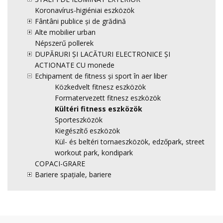
Koronavírus-higiéniai eszközök
Fântâni publice și de grădină
Alte mobilier urban
Népszerű pollerek
DUPĂRURI ȘI LACĂTURI ELECTRONICE ȘI
ACTIONATE CU monede
Echipament de fitness și sport în aer liber
Közkedvelt fitnesz eszközök
Formatervezett fitnesz eszközök
Kültéri fitness eszközök
Sporteszközök
Kiegészítő eszközök
Kül- és beltéri tornaeszközök, edzőpark, street
workout park, kondipark
COPACI-GRARE
Bariere spațiale, bariere