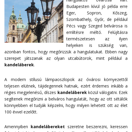
Budapesten kívül jó példa erre
Eger, Sopron, Kőszeg,
Szombathely, Győr, de például
Pécs vagy Szeged belvárosa is
említésre méltó. Felújításra
természetesen az ilyen
helyeken is szükség van,
azonban fontos, hogy megőrizzük a hangulatukat. Ebben nagy
szerepet játszanak az olyan utcabútorok, mint például a
kandeláberek
.
A modern stílusú lámpaoszlopok az óvárosi környezettől
teljesen elütnek, tájidegennek hatnak, ezért érdemes inkább a
régies megjelenésű, díszes
kandeláberek
közül válogatni. Ezek
segítenek megőrizni a belváros hangulatát, hogy az ott sétálók
könnyebben el tudják képzelni, hogy milyen lehetett ott az élet
100 évvel ezelőtt.
Amennyiben
kandelábereket
szeretne beszerezni, keressen