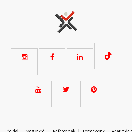
Főoldal
|
Magunkról
|
Referenciák
|
Termékeink
|
A
datvéde