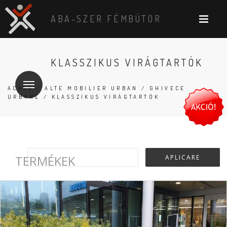
ABA-SZER FÉMBÚTOR
KLASSZIKUS VIRÁGTARTÓK
ACASĂ
/
ALTE MOBILIER URBAN
/
GHIVECE
URBANE
/ KLASSZIKUS VIRÁGTARTÓK
TERMÉKEK