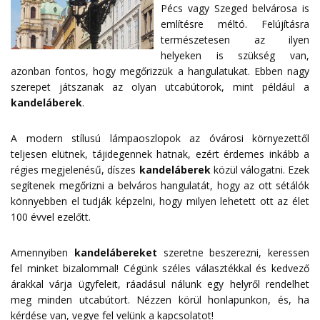
Pécs vagy Szeged belvárosa is
említésre méltó. Felújításra
természetesen az ilyen
helyeken is szükség van,
azonban fontos, hogy megőrizzük a hangulatukat. Ebben nagy
szerepet játszanak az olyan utcabútorok, mint például a
kandeláberek
.
A modern stílusú lámpaoszlopok az óvárosi környezettől
teljesen elütnek, tájidegennek hatnak, ezért érdemes inkább a
régies megjelenésű, díszes
kandeláberek
közül válogatni. Ezek
segítenek megőrizni a belváros hangulatát, hogy az ott sétálók
könnyebben el tudják képzelni, hogy milyen lehetett ott az élet
100 évvel ezelőtt.
Amennyiben
kandelábereket
szeretne beszerezni, keressen
fel minket bizalommal! Cégünk széles választékkal és kedvező
árakkal várja ügyfeleit, ráadásul nálunk egy helyről rendelhet
meg minden utcabútort. Nézzen körül honlapunkon, és, ha
kérdése van, vegye fel velünk a
kapcsolatot
!