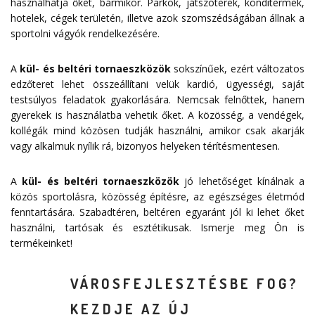
használhatja őket, bármikor. Parkok, játszóterek, konditermek,
hotelek, cégek területén, illetve azok szomszédságában állnak a
sportolni vágyók rendelkezésére.
A
kül- és beltéri tornaeszközök
sokszínűek, ezért változatos
edzőteret lehet összeállítani velük kardió, ügyességi, saját
testsúlyos feladatok gyakorlására. Nemcsak felnőttek, hanem
gyerekek is használatba vehetik őket. A közösség, a vendégek,
kollégák mind közösen tudják használni, amikor csak akarják
vagy alkalmuk nyílik rá, bizonyos helyeken térítésmentesen.
A
kül- és beltéri tornaeszközök
jó lehetőséget kínálnak a
közös sportolásra, közösség építésre, az egészséges életmód
fenntartására. Szabadtéren, beltéren egyaránt jól ki lehet őket
használni, tartósak és esztétikusak. Ismerje meg Ön is
termékeinket!
VÁROSFEJLESZTÉSBE FOG?
KEZDJE AZ ÚJ