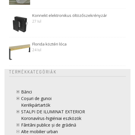
Konnekt elektronikus öltözőszekrényzár
27 Iul
Florida köztéri lóca
24 Iul
TERMÉKKATEGÓRIÁK
Bănci
Coșuri de gunoi
Kerékpártartók
STALPI DE ILUMINAT EXTERIOR
Koronavírus-higiéniai eszközök
Fântâni publice și de grădină
Alte mobilier urban