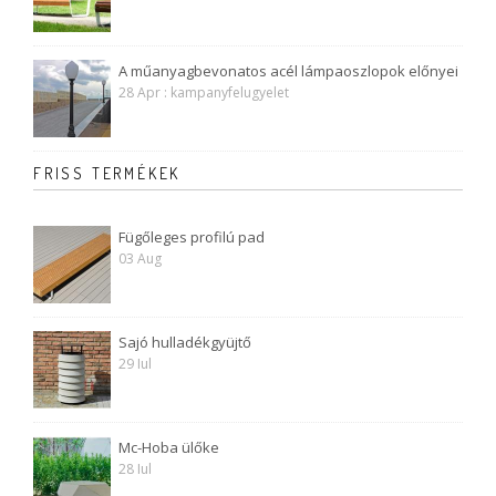
A műanyagbevonatos acél lámpaoszlopok előnyei
28 Apr : kampanyfelugyelet
FRISS TERMÉKEK
Fügőleges profilú pad
03 Aug
Sajó hulladékgyüjtő
29 Iul
Mc-Hoba ülőke
28 Iul