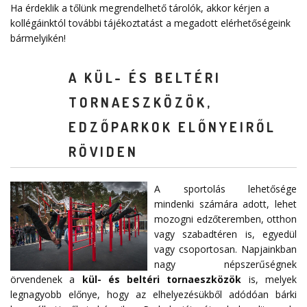
Ha érdeklik a tőlünk megrendelhető tárolók, akkor kérjen a
kollégáinktól további tájékoztatást a megadott elérhetőségeink
bármelyikén!
A KÜL- ÉS BELTÉRI
TORNAESZKÖZÖK,
EDZŐPARKOK ELŐNYEIRŐL
RÖVIDEN
A sportolás lehetősége
mindenki számára adott, lehet
mozogni edzőteremben, otthon
vagy szabadtéren is, egyedül
vagy csoportosan. Napjainkban
nagy népszerűségnek
örvendenek a
kül- és beltéri tornaeszközök
is, melyek
legnagyobb előnye, hogy az elhelyezésükből adódóan bárki