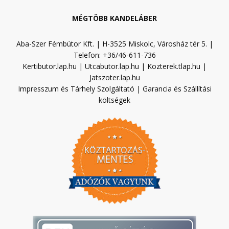
MÉGTÖBB KANDELÁBER
Aba-Szer Fémbútor Kft. | H-3525 Miskolc, Városház tér 5. |
Telefon: +36/46-611-736
Kertibutor.lap.hu
|
Utcabutor.lap.hu
|
Kozterek.tlap.hu
|
Jatszoter.lap.hu
Impresszum és Tárhely Szolgáltató
|
Garancia és Szállítási
költségek