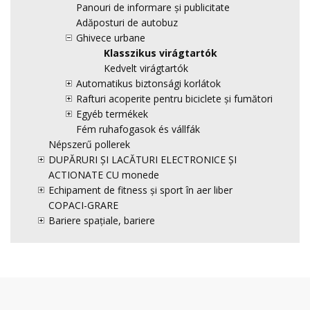
Panouri de informare și publicitate
Adăposturi de autobuz
Ghivece urbane
Klasszikus virágtartók
Kedvelt virágtartók
Automatikus biztonsági korlátok
Rafturi acoperite pentru biciclete și fumători
Egyéb termékek
Fém ruhafogasok és vállfák
Népszerű pollerek
DUPĂRURI ȘI LACĂTURI ELECTRONICE ȘI
ACTIONATE CU monede
Echipament de fitness și sport în aer liber
COPACI-GRARE
Bariere spațiale, bariere