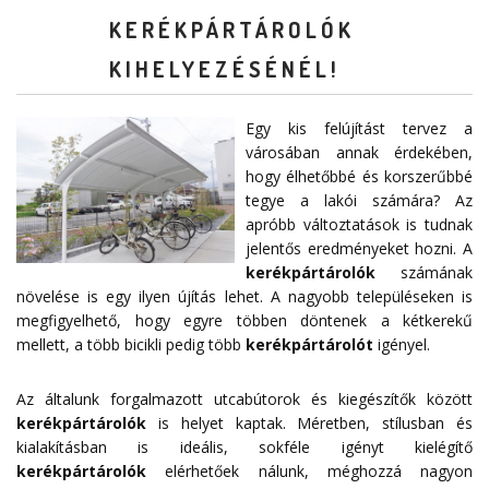
KERÉKPÁRTÁROLÓK
KIHELYEZÉSÉNÉL!
Egy kis felújítást tervez a
városában annak érdekében,
hogy élhetőbbé és korszerűbbé
tegye a lakói számára? Az
apróbb változtatások is tudnak
jelentős eredményeket hozni. A
kerékpártárolók
számának
növelése is egy ilyen újítás lehet. A nagyobb településeken is
megfigyelhető, hogy egyre többen döntenek a kétkerekű
mellett, a több bicikli pedig több
kerékpártárolót
igényel.
Az általunk forgalmazott utcabútorok és kiegészítők között
kerékpártárolók
is helyet kaptak. Méretben, stílusban és
kialakításban is ideális, sokféle igényt kielégítő
kerékpártárolók
elérhetőek nálunk, méghozzá nagyon