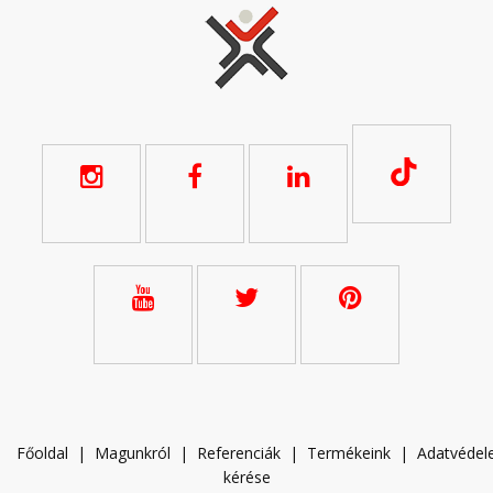
Főoldal
|
Magunkról
|
Referenciák
|
Termékeink
|
A
datvéde
kérése