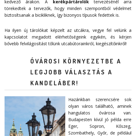
kedvező árakon. A
kerékpártárolók
tervezésénél arra
törekedtek a tervezők, hogy minden szempontból védelmet
biztosítsanak a bicikliknek, így bizonyos típusok fedettek is.
Ha ilyen új tárolókat képzelt az utcákra, vegye fel velünk a
kapcsolatot megadott
elérhetőségeink
egyikén, és kérjen
bővebb felvilágosítást tőlünk utcabútorainkról, kiegészítőinkről!
ÓVÁROSI KÖRNYEZETBE A
LEGJOBB VÁLASZTÁS A
KANDELÁBER!
Hazánkban szerencsére sok
olyan város található, aminek
hangulatos óvárosa van.
Budapesten kívül jó példa erre
Eger, Sopron, Kőszeg,
Szombathely, Győr, de például