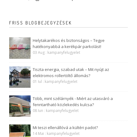
FRISS BLOGBEJEGYZÉSEK
Helytakarékos és biztonságos – Tegye
hatékonyabbá a kerékpár parkolást!
03 Aug : kampanyfelugyelet
Tiszta energia, szabad utak – Mit nyújt az
elektromos rollertöltő állomás?
01 Iul : kampanyfelugyelet
Több, mint szélárnyék - Miért az utasváró a
fenntartható közlekedés kulcsa?
08 Iun : kampanyfelugyelet
Mi teszi ellenállóvá a kültéri padot?
14 Mai : kampanyfelugyelet