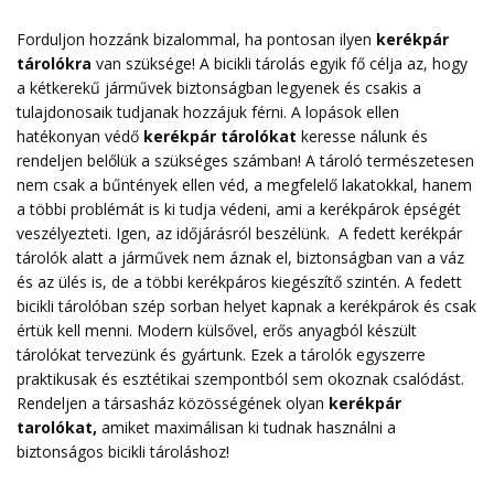
Forduljon hozzánk bizalommal, ha pontosan ilyen
kerékpár
tárolókra
van szüksége! A bicikli tárolás egyik fő célja az, hogy
a kétkerekű járművek biztonságban legyenek és csakis a
tulajdonosaik tudjanak hozzájuk férni. A lopások ellen
hatékonyan védő
kerékpár tárolókat
keresse nálunk és
rendeljen belőlük a szükséges számban! A tároló természetesen
nem csak a bűntények ellen véd, a megfelelő lakatokkal, hanem
a többi problémát is ki tudja védeni, ami a kerékpárok épségét
veszélyezteti. Igen, az időjárásról beszélünk. A fedett kerékpár
tárolók alatt a járművek nem áznak el, biztonságban van a váz
és az ülés is, de a többi kerékpáros kiegészítő szintén. A fedett
bicikli tárolóban szép sorban helyet kapnak a kerékpárok és csak
értük kell menni. Modern külsővel, erős anyagból készült
tárolókat tervezünk és gyártunk. Ezek a tárolók egyszerre
praktikusak és esztétikai szempontból sem okoznak csalódást.
Rendeljen a társasház közösségének olyan
kerékpár
tarolókat
,
amiket maximálisan ki tudnak használni a
biztonságos bicikli tároláshoz!