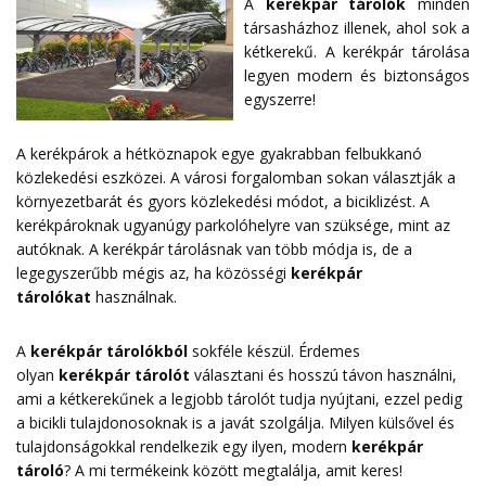
A
kerékpár tárolók
minden
társasházhoz illenek, ahol sok a
kétkerekű. A kerékpár tárolása
legyen modern és biztonságos
egyszerre!
A kerékpárok a hétköznapok egye gyakrabban felbukkanó
közlekedési eszközei. A városi forgalomban sokan választják a
környezetbarát és gyors közlekedési módot, a biciklizést. A
kerékpároknak ugyanúgy parkolóhelyre van szüksége, mint az
autóknak. A kerékpár tárolásnak van több módja is, de a
legegyszerűbb mégis az, ha közösségi
kerékpár
tárolókat
használnak.
A
kerékpár tárolókból
sokféle készül. Érdemes
olyan
kerékpár tárolót
választani és hosszú távon használni,
ami a kétkerekűnek a legjobb tárolót tudja nyújtani, ezzel pedig
a bicikli tulajdonosoknak is a javát szolgálja. Milyen külsővel és
tulajdonságokkal rendelkezik egy ilyen, modern
kerékpár
tároló
? A mi termékeink között megtalálja, amit keres!