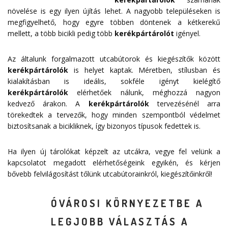
növelése is egy ilyen újítás lehet. A nagyobb településeken is
megfigyelhető, hogy egyre többen döntenek a kétkerekű
mellett, a több bicikli pedig több
kerékpártárolót
igényel.
Az általunk forgalmazott utcabútorok és kiegészítők között
kerékpártárolók
is helyet kaptak. Méretben, stílusban és
kialakításban is ideális, sokféle igényt kielégítő
kerékpártárolók
elérhetőek nálunk, méghozzá nagyon
kedvező árakon. A
kerékpártárolók
tervezésénél arra
törekedtek a tervezők, hogy minden szempontból védelmet
biztosítsanak a bicikliknek, így bizonyos típusok fedettek is.
Ha ilyen új tárolókat képzelt az utcákra, vegye fel velünk a
kapcsolatot megadott
elérhetőségeink
egyikén, és kérjen
bővebb felvilágosítást tőlünk utcabútorainkról, kiegészítőinkről!
ÓVÁROSI KÖRNYEZETBE A
LEGJOBB VÁLASZTÁS A