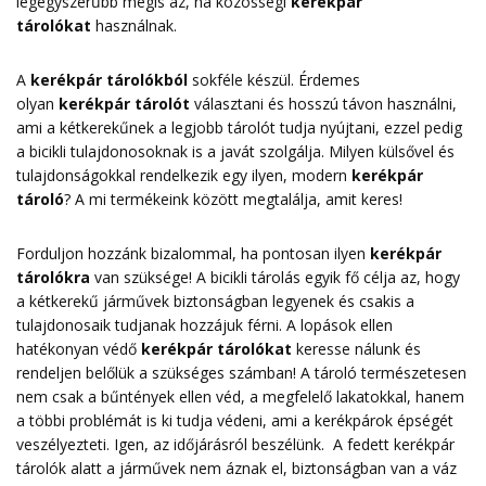
legegyszerűbb mégis az, ha közösségi
kerékpár
tárolókat
használnak.
A
kerékpár tárolókból
sokféle készül. Érdemes
olyan
kerékpár tárolót
választani és hosszú távon használni,
ami a kétkerekűnek a legjobb tárolót tudja nyújtani, ezzel pedig
a bicikli tulajdonosoknak is a javát szolgálja. Milyen külsővel és
tulajdonságokkal rendelkezik egy ilyen, modern
kerékpár
tároló
? A mi termékeink között megtalálja, amit keres!
Forduljon hozzánk bizalommal, ha pontosan ilyen
kerékpár
tárolókra
van szüksége! A bicikli tárolás egyik fő célja az, hogy
a kétkerekű járművek biztonságban legyenek és csakis a
tulajdonosaik tudjanak hozzájuk férni. A lopások ellen
hatékonyan védő
kerékpár tárolókat
keresse nálunk és
rendeljen belőlük a szükséges számban! A tároló természetesen
nem csak a bűntények ellen véd, a megfelelő lakatokkal, hanem
a többi problémát is ki tudja védeni, ami a kerékpárok épségét
veszélyezteti. Igen, az időjárásról beszélünk. A fedett kerékpár
tárolók alatt a járművek nem áznak el, biztonságban van a váz