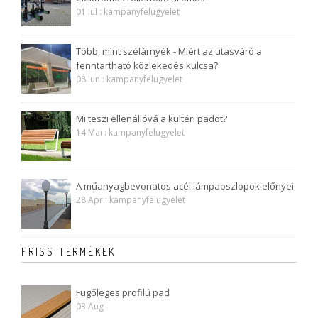
01 Iul : kampanyfelugyelet
Több, mint szélárnyék - Miért az utasváró a
fenntartható közlekedés kulcsa?
08 Iun : kampanyfelugyelet
Mi teszi ellenállóvá a kültéri padot?
14 Mai : kampanyfelugyelet
A műanyagbevonatos acél lámpaoszlopok előnyei
28 Apr : kampanyfelugyelet
FRISS TERMÉKEK
Fügőleges profilú pad
03 Aug