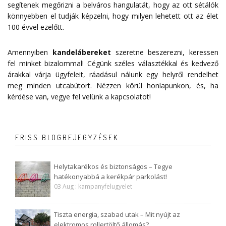
segítenek megőrizni a belváros hangulatát, hogy az ott sétálók
könnyebben el tudják képzelni, hogy milyen lehetett ott az élet
100 évvel ezelőtt.
Amennyiben
kandelábereket
szeretne beszerezni, keressen
fel minket bizalommal! Cégünk széles választékkal és kedvező
árakkal várja ügyfeleit, ráadásul nálunk egy helyről rendelhet
meg minden utcabútort. Nézzen körül honlapunkon, és, ha
kérdése van, vegye fel velünk a
kapcsolatot
!
FRISS BLOGBEJEGYZÉSEK
Helytakarékos és biztonságos – Tegye
hatékonyabbá a kerékpár parkolást!
03 Aug : kampanyfelugyelet
Tiszta energia, szabad utak – Mit nyújt az
elektromos rollertöltő állomás?