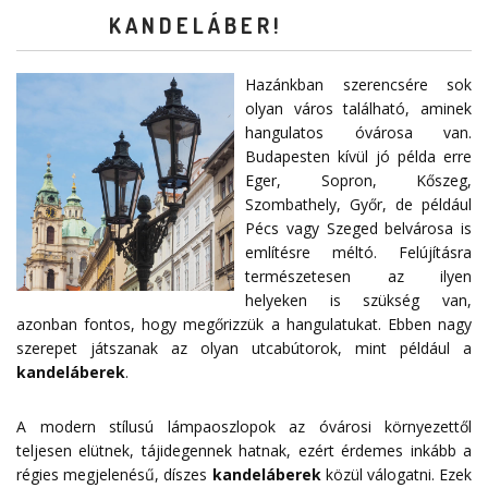
KANDELÁBER!
Hazánkban szerencsére sok
olyan város található, aminek
hangulatos óvárosa van.
Budapesten kívül jó példa erre
Eger, Sopron, Kőszeg,
Szombathely, Győr, de például
Pécs vagy Szeged belvárosa is
említésre méltó. Felújításra
természetesen az ilyen
helyeken is szükség van,
azonban fontos, hogy megőrizzük a hangulatukat. Ebben nagy
szerepet játszanak az olyan utcabútorok, mint például a
kandeláberek
.
A modern stílusú lámpaoszlopok az óvárosi környezettől
teljesen elütnek, tájidegennek hatnak, ezért érdemes inkább a
régies megjelenésű, díszes
kandeláberek
közül válogatni. Ezek