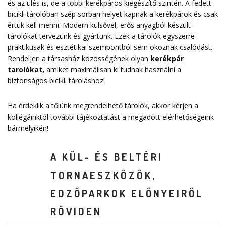
és az ülés is, de a többi kerékpáros kiegészítő szintén. A fedett
bicikli tárolóban szép sorban helyet kapnak a kerékpárok és csak
értük kell menni. Modern külsővel, erős anyagból készült
tárolókat tervezünk és gyártunk. Ezek a tárolók egyszerre
praktikusak és esztétikai szempontból sem okoznak csalódást.
Rendeljen a társasház közösségének olyan
kerékpár
tarolókat
,
amiket maximálisan ki tudnak használni a
biztonságos bicikli tároláshoz!
Ha érdeklik a tőlünk megrendelhető tárolók, akkor kérjen a
kollégáinktól további tájékoztatást a megadott elérhetőségeink
bármelyikén!
A KÜL- ÉS BELTÉRI
TORNAESZKÖZÖK,
EDZŐPARKOK ELŐNYEIRŐL
RÖVIDEN