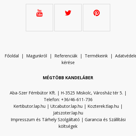
Főoldal
|
Magunkról
|
Referenciák
|
Termékeink
|
A
datvéde
kérése
MÉGTÖBB KANDELÁBER
Aba-Szer Fémbútor Kft. | H-3525 Miskolc, Városház tér 5. |
Telefon: +36/46-611-736
Kertibutor.lap.hu
|
Utcabutor.lap.hu
|
Kozterek.tlap.hu
|
Jatszoter.lap.hu
Impresszum és Tárhely Szolgáltató
|
Garancia és Szállítási
költségek