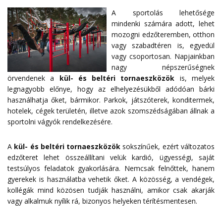
A sportolás lehetősége
mindenki számára adott, lehet
mozogni edzőteremben, otthon
vagy szabadtéren is, egyedül
vagy csoportosan. Napjainkban
nagy népszerűségnek
örvendenek a
kül- és beltéri tornaeszközök
is, melyek
legnagyobb előnye, hogy az elhelyezésükből adódóan bárki
használhatja őket, bármikor. Parkok, játszóterek, konditermek,
hotelek, cégek területén, illetve azok szomszédságában állnak a
sportolni vágyók rendelkezésére.
A
kül- és beltéri tornaeszközök
sokszínűek, ezért változatos
edzőteret lehet összeállítani velük kardió, ügyességi, saját
testsúlyos feladatok gyakorlására. Nemcsak felnőttek, hanem
gyerekek is használatba vehetik őket. A közösség, a vendégek,
kollégák mind közösen tudják használni, amikor csak akarják
vagy alkalmuk nyílik rá, bizonyos helyeken térítésmentesen.