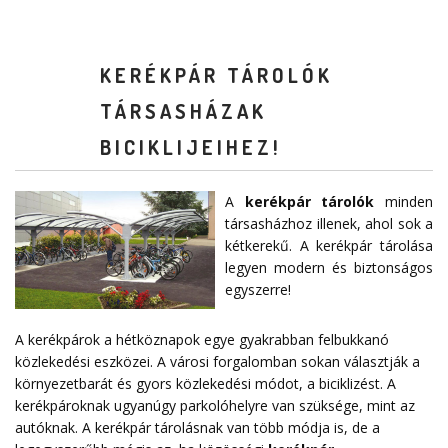
KERÉKPÁR TÁROLÓK
TÁRSASHÁZAK
BICIKLIJEIHEZ!
A
kerékpár tárolók
minden
társasházhoz illenek, ahol sok a
kétkerekű. A kerékpár tárolása
legyen modern és biztonságos
egyszerre!
A kerékpárok a hétköznapok egye gyakrabban felbukkanó
közlekedési eszközei. A városi forgalomban sokan választják a
környezetbarát és gyors közlekedési módot, a biciklizést. A
kerékpároknak ugyanúgy parkolóhelyre van szüksége, mint az
autóknak. A kerékpár tárolásnak van több módja is, de a