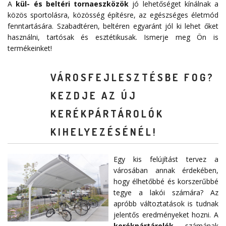
A
kül- és beltéri tornaeszközök
jó lehetőséget kínálnak a
közös sportolásra, közösség építésre, az egészséges életmód
fenntartására. Szabadtéren, beltéren egyaránt jól ki lehet őket
használni, tartósak és esztétikusak. Ismerje meg Ön is
termékeinket!
VÁROSFEJLESZTÉSBE FOG?
KEZDJE AZ ÚJ
KERÉKPÁRTÁROLÓK
KIHELYEZÉSÉNÉL!
Egy kis felújítást tervez a
városában annak érdekében,
hogy élhetőbbé és korszerűbbé
tegye a lakói számára? Az
apróbb változtatások is tudnak
jelentős eredményeket hozni. A
kerékpártárolók
számának