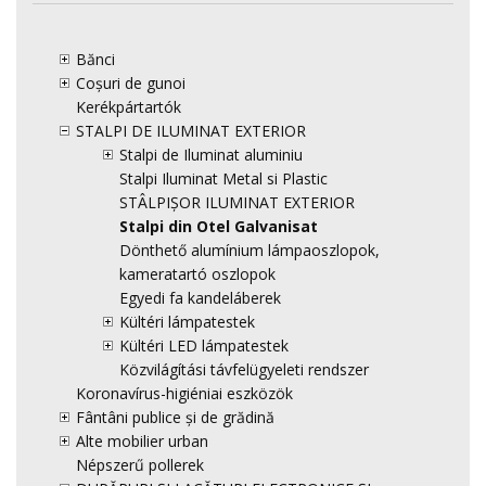
Bănci
Coșuri de gunoi
Kerékpártartók
STALPI DE ILUMINAT EXTERIOR
Stalpi de Iluminat aluminiu
Stalpi Iluminat Metal si Plastic
STÂLPIȘOR ILUMINAT EXTERIOR
Stalpi din Otel Galvanisat
Dönthető alumínium lámpaoszlopok,
kameratartó oszlopok
Egyedi fa kandeláberek
Kültéri lámpatestek
Kültéri LED lámpatestek
Közvilágítási távfelügyeleti rendszer
Koronavírus-higiéniai eszközök
Fântâni publice și de grădină
Alte mobilier urban
Népszerű pollerek