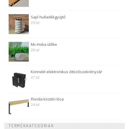
Sajó hulladékgyüjtő
29 Iul
Mc-Hoba ülőke
28 Iul
Konnekt elektronikus öltözőszekrényzár
27 Iul
Florida köztéri lóca
24 Iul
TERMÉKKATEGÓRIÁK