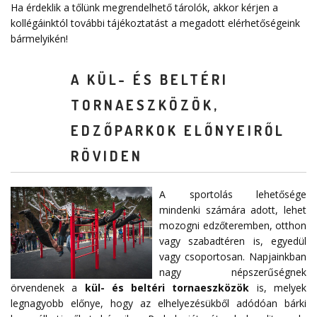
Ha érdeklik a tőlünk megrendelhető tárolók, akkor kérjen a
kollégáinktól további tájékoztatást a megadott elérhetőségeink
bármelyikén!
A KÜL- ÉS BELTÉRI
TORNAESZKÖZÖK,
EDZŐPARKOK ELŐNYEIRŐL
RÖVIDEN
A sportolás lehetősége
mindenki számára adott, lehet
mozogni edzőteremben, otthon
vagy szabadtéren is, egyedül
vagy csoportosan. Napjainkban
nagy népszerűségnek
örvendenek a
kül- és beltéri tornaeszközök
is, melyek
legnagyobb előnye, hogy az elhelyezésükből adódóan bárki