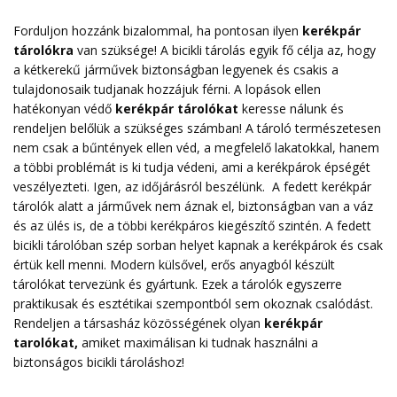
Forduljon hozzánk bizalommal, ha pontosan ilyen
kerékpár
tárolókra
van szüksége! A bicikli tárolás egyik fő célja az, hogy
a kétkerekű járművek biztonságban legyenek és csakis a
tulajdonosaik tudjanak hozzájuk férni. A lopások ellen
hatékonyan védő
kerékpár tárolókat
keresse nálunk és
rendeljen belőlük a szükséges számban! A tároló természetesen
nem csak a bűntények ellen véd, a megfelelő lakatokkal, hanem
a többi problémát is ki tudja védeni, ami a kerékpárok épségét
veszélyezteti. Igen, az időjárásról beszélünk. A fedett kerékpár
tárolók alatt a járművek nem áznak el, biztonságban van a váz
és az ülés is, de a többi kerékpáros kiegészítő szintén. A fedett
bicikli tárolóban szép sorban helyet kapnak a kerékpárok és csak
értük kell menni. Modern külsővel, erős anyagból készült
tárolókat tervezünk és gyártunk. Ezek a tárolók egyszerre
praktikusak és esztétikai szempontból sem okoznak csalódást.
Rendeljen a társasház közösségének olyan
kerékpár
tarolókat
,
amiket maximálisan ki tudnak használni a
biztonságos bicikli tároláshoz!