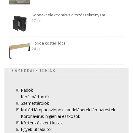
Konnekt elektronikus öltözőszekrényzár
27 júl
Florida köztéri lóca
24 júl
TERMÉKKATEGÓRIÁK
Padok
Kerékpártartók
Szeméttárolók
Kültéri lámpaoszlopok kandeláberek lámpatestek
Koronavírus-higiéniai eszközök
Köztéri- és kerti kutak
Egyéb utcabútor