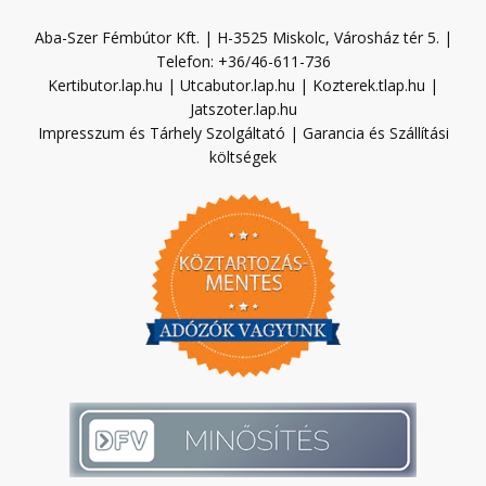
Aba-Szer Fémbútor Kft. | H-3525 Miskolc, Városház tér 5. |
Telefon: +36/46-611-736
Kertibutor.lap.hu
|
Utcabutor.lap.hu
|
Kozterek.tlap.hu
|
Jatszoter.lap.hu
Impresszum és Tárhely Szolgáltató
|
Garancia és Szállítási
költségek