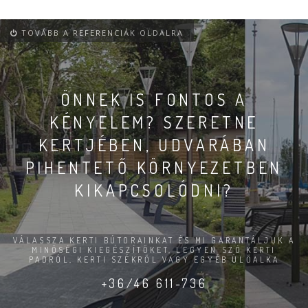
TOVÁBB A REFERENCIÁK OLDALRA
ÖNNEK IS FONTOS A
KÉNYELEM? SZERETNE
KERTJÉBEN, UDVARÁBAN
PIHENTETŐ KÖRNYEZETBEN
KIKAPCSOLÓDNI?
VÁLASSZA KERTI BÚTORAINKAT ÉS MI GARANTÁLJUK A
MINŐSÉGI KIEGÉSZÍTŐKET, LEGYEN SZÓ KERTI
PADRÓL, KERTI SZÉKRŐL VAGY EGYÉB ÜLŐALKA
+36/46 611-736