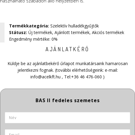
használható szabadon álló helyzetben is.
Termékkategória
:
Szelektív hulladékgyűjtők
Státusz
:
Új termékek
,
Ajánlott termékek
,
Akciós termékek
Engedmény mértéke: 0%
AJÁNLATKÉRŐ
Küldje be az ajánlatbekérő űrlapot munkatársaink hamarosan
jelentkezni fognak. (további elérhetőségeink: e-mail:
info@acelkft.hu
, Tel:
+36 46 476-060
)
Termék neve
Név
*
Email
*