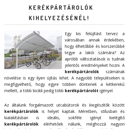
KERÉKPÁRTÁROLÓK
KIHELYEZÉSÉNÉL!
Egy kis felújítást tervez a
városában annak érdekében,
hogy élhetőbbé és korszerűbbé
tegye a lakói számára? Az
apróbb változtatások is tudnak
jelentős eredményeket hozni. A
kerékpártárolók
számának
növelése is egy ilyen újítás lehet. A nagyobb településeken is
megfigyelhető, hogy egyre többen döntenek a kétkerekű
mellett, a több bicikli pedig több
kerékpártárolót
igényel.
Az általunk forgalmazott utcabútorok és kiegészítők között
kerékpártárolók
is helyet kaptak. Méretben, stílusban és
kialakításban is ideális, sokféle igényt kielégítő
kerékpártárolók
elérhetőek nálunk, méghozzá nagyon