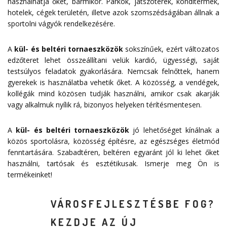
használhatja őket, bármikor. Parkok, játszóterek, konditermek,
hotelek, cégek területén, illetve azok szomszédságában állnak a
sportolni vágyók rendelkezésére.
A
kül- és beltéri tornaeszközök
sokszínűek, ezért változatos
edzőteret lehet összeállítani velük kardió, ügyességi, saját
testsúlyos feladatok gyakorlására. Nemcsak felnőttek, hanem
gyerekek is használatba vehetik őket. A közösség, a vendégek,
kollégák mind közösen tudják használni, amikor csak akarják
vagy alkalmuk nyílik rá, bizonyos helyeken térítésmentesen.
A
kül- és beltéri tornaeszközök
jó lehetőséget kínálnak a
közös sportolásra, közösség építésre, az egészséges életmód
fenntartására. Szabadtéren, beltéren egyaránt jól ki lehet őket
használni, tartósak és esztétikusak. Ismerje meg Ön is
termékeinket!
VÁROSFEJLESZTÉSBE FOG?
KEZDJE AZ ÚJ