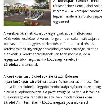
A
kerékpár tárolók
minden
társasházhoz illenek, ahol sok a
kétkerekű. A kerékpár tárolása
legyen modern és biztonságos
egyszerre!
A kerékpárok a hétköznapok egye gyakrabban felbukkanó
közlekedési eszközei. A városi forgalomban sokan választják a
környezetbarát és gyors közlekedési módot, a biciklizést. A
kerékpároknak ugyanúgy parkolóhelyre van szüksége, mint az
autóknak. A kerékpár tárolásnak van több módja is, de a
legegyszerűbb mégis az, ha közösségi
kerékpár
tárolókat
használnak.
A
kerékpár tárolókból
sokféle készül. Érdemes
olyan
kerékpár tárolót
választani és hosszú távon használni,
ami a kétkerekűnek a legjobb tárolót tudja nyújtani, ezzel pedig
a bicikli tulajdonosoknak is a javát szolgálja. Milyen külsővel és
tulajdonságokkal rendelkezik egy ilyen, modern
kerékpár
tároló
? A mi termékeink között megtalálja, amit keres!