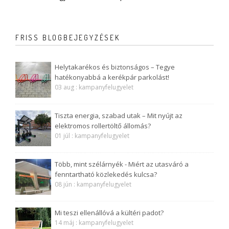
FRISS BLOGBEJEGYZÉSEK
Helytakarékos és biztonságos – Tegye
hatékonyabbá a kerékpár parkolást!
03 aug : kampanyfelugyelet
Tiszta energia, szabad utak – Mit nyújt az
elektromos rollertöltő állomás?
01 júl : kampanyfelugyelet
Több, mint szélárnyék - Miért az utasváró a
fenntartható közlekedés kulcsa?
08 jún : kampanyfelugyelet
Mi teszi ellenállóvá a kültéri padot?
14 máj : kampanyfelugyelet