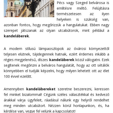
Pécs vagy Szeged belvárosa is
említésre méltó. Felújításra
természetesen az ilyen
helyeken is szükség van,
azonban fontos, hogy megőrizzük a hangulatukat. Ebben nagy
szerepet játszanak az olyan utcabútorok, mint például a
kandeláberek
.
A modern stílusú lámpaoszlopok az óvárosi környezettől
teljesen elütnek, tájidegennek hatnak, ezért érdemes inkább a
régies megjelenésű, díszes
kandeláberek
közül válogatni. Ezek
segítenek megőrizni a belváros hangulatát, hogy az ott sétálók
könnyebben el tudják képzelni, hogy milyen lehetett ott az élet
100 évvel ezelőtt.
Amennyiben
kandelábereket
szeretne beszerezni, keressen
fel minket bizalommal! Cégünk széles választékkal és kedvező
árakkal várja ügyfeleit, ráadásul nálunk egy helyről rendelhet
meg minden utcabútort. Nézzen körül honlapunkon, és, ha
kérdése van, vegye fel velünk a
kapcsolatot
!