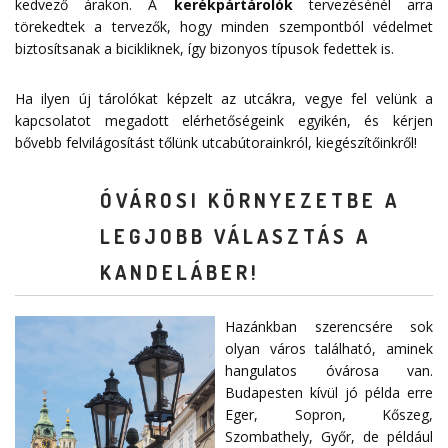
kedvező árakon. A
kerékpártárolók
tervezésénél arra
törekedtek a tervezők, hogy minden szempontból védelmet
biztosítsanak a bicikliknek, így bizonyos típusok fedettek is.
Ha ilyen új tárolókat képzelt az utcákra, vegye fel velünk a
kapcsolatot megadott
elérhetőségeink
egyikén, és kérjen
bővebb felvilágosítást tőlünk utcabútorainkról, kiegészítőinkről!
ÓVÁROSI KÖRNYEZETBE A
LEGJOBB VÁLASZTÁS A
KANDELÁBER!
Hazánkban szerencsére sok
olyan város található, aminek
hangulatos óvárosa van.
Budapesten kívül jó példa erre
Eger, Sopron, Kőszeg,
Szombathely, Győr, de például