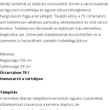
tartály tartalmát az időjárási viszonyoktól. Ennek a városi kukának
az egyszerű esztétikája és egyedi stílusa kétségtelenül
hangsúlyozni fogja a tér jellegét. További előny a 75 l űrtartalom,
ami tökéletesen alkalmas parkokba, lakótelepekre és zöld városi
terekre. Tökéletesen illeszkedik az építészet más elemeihez,
kiegészítve azt. Univerzális kialakításának köszönhetően ez a
szemetes is használható szelektív hulladékgyűjtésre.
Méretek
Magassága 106 cm
Szélessége 39 cm
Űrtartalom 75 l
Hamutartó a tartályon
Telepítés
A terméket állandó telepítésre terveztük, tágulási csavarokkal,.
dűbelezéssel csavarozva a kemény alaphoz, de