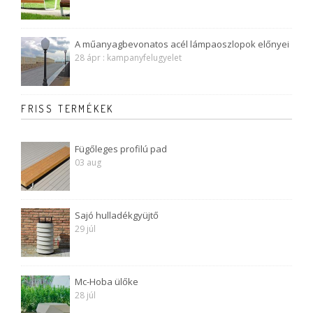
A műanyagbevonatos acél lámpaoszlopok előnyei
28 ápr : kampanyfelugyelet
FRISS TERMÉKEK
Fügőleges profilú pad
03 aug
Sajó hulladékgyüjtő
29 júl
Mc-Hoba ülőke
28 júl