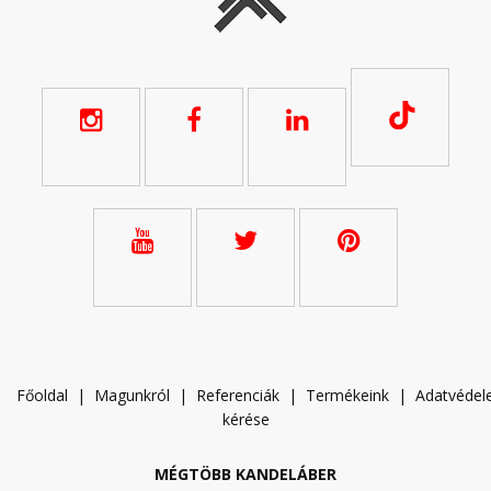
Főoldal
|
Magunkról
|
Referenciák
|
Termékeink
|
A
datvéde
kérése
MÉGTÖBB KANDELÁBER