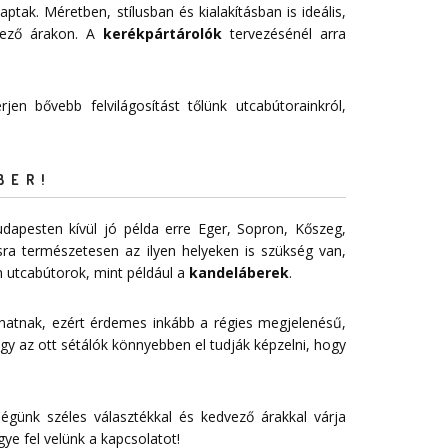
aptak. Méretben, stílusban és kialakításban is ideális,
vező árakon. A
kerékpártárolók
tervezésénél arra
jen bővebb felvilágosítást tőlünk utcabútorainkról,
BER!
dapesten kívül jó példa erre Eger, Sopron, Kőszeg,
sra természetesen az ilyen helyeken is szükség van,
 utcabútorok, mint például a
kandeláberek
.
 hatnak, ezért érdemes inkább a régies megjelenésű,
gy az ott sétálók könnyebben el tudják képzelni, hogy
égünk széles választékkal és kedvező árakkal várja
gye fel velünk a
kapcsolatot
!