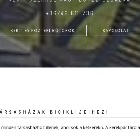
+36/46 611-736
KERTI ÉS KÖZTÉRI BÚTOROK
KAPCSOLAT
ÁRSASHÁZAK BICIKLIJEIHEZ!
minden társasházhoz illenek, ahol sok a kétkerekű. A kerékpár táro