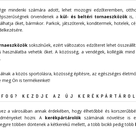
sége mindenki számára adott, lehet mozogni edzőteremben, ottho
épszerűségnek örvendenek a
kül- és beltéri tornaeszközök
is, 
lhatja őket, bármikor. Parkok, játszóterek, konditermek, hotelek, c
delkezésére.
tornaeszközök
sokszínűek, ezért változatos edzőteret lehet összeállít
 használatba vehetik őket. A közösség, a vendégek, kollégák mind
.
nálnak a közös sportolásra, közösség építésre, az egészséges életmód
je meg Ön is termékeinket!
FOG? KEZDJE AZ ÚJ KERÉKPÁRTÁROL
tervez a városában annak érdekében, hogy élhetőbbé és korszerűbbé
redményeket hozni. A
kerékpártárolók
számának növelése is egy
egyre többen döntenek a kétkerekű mellett, a több bicikli pedig több