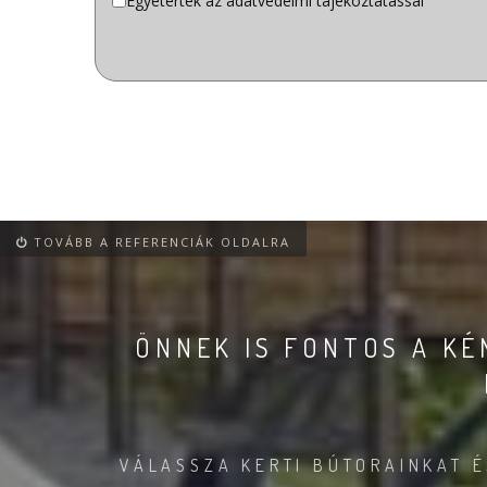
Adatvédelem
Egyetértek az adatvédelmi tájékoztatással
*
TOVÁBB A REFERENCIÁK OLDALRA
ÖNNEK IS FONTOS A K
VÁLASSZA KERTI BÚTORAINKAT É