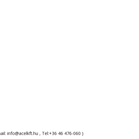
ail:
info@acelkft.hu
, Tel:
+36 46 476-060
)