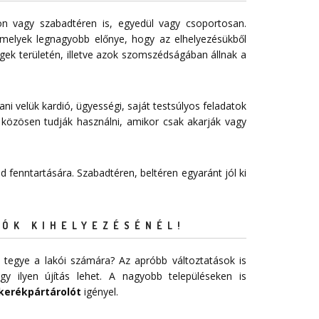
n vagy szabadtéren is, egyedül vagy csoportosan.
melyek legnagyobb előnye, hogy az elhelyezésükből
égek területén, illetve azok szomszédságában állnak a
ani velük kardió, ügyességi, saját testsúlyos feladatok
 közösen tudják használni, amikor csak akarják vagy
 fenntartására. Szabadtéren, beltéren egyaránt jól ki
ÓK KIHELYEZÉSÉNÉL!
 tegye a lakói számára? Az apróbb változtatások is
 ilyen újítás lehet. A nagyobb településeken is
kerékpártárolót
igényel.