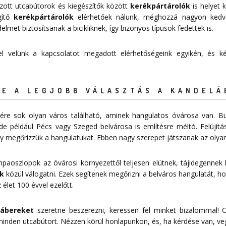
zott utcabútorok és kiegészítők között
kerékpártárolók
is helyet k
égítő
kerékpártárolók
elérhetőek nálunk, méghozzá nagyon ked
et biztosítsanak a bicikliknek, így bizonyos típusok fedettek is.
 fel velünk a kapcsolatot megadott
elérhetőségeink
egyikén, és kér
E A LEGJOBB VÁLASZTÁS A KANDELÁ
re sok olyan város található, aminek hangulatos óvárosa van. Bu
de például Pécs vagy Szeged belvárosa is említésre méltó. Felújítá
 megőrizzük a hangulatukat. Ebben nagy szerepet játszanak az olyan
mpaoszlopok az óvárosi környezettől teljesen elütnek, tájidegennek
k
közül válogatni. Ezek segítenek megőrizni a belváros hangulatát, ho
 élet 100 évvel ezelőtt.
lábereket
szeretne beszerezni, keressen fel minket bizalommal! C
 minden utcabútort. Nézzen körül honlapunkon, és, ha kérdése van, ve