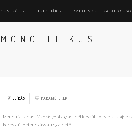
AGUNKRÓL
REFERENCIÁK
TERMÉKEINK
KATALÓGUSO
 MONOLITIKUS
LEÍRÁS
PARAMÉTEREK
Monolitikus pad Márványból / granitból készült. A pad a talajho
keresztűl betonozással rögzíthető.