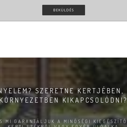
BEKÜLDÉS
ÉNYELEM? SZERETNE KERTJÉBEN,
KÖRNYEZETBEN KIKAPCSOLÓDNI
S MI GARANTÁLJUK A MINŐSÉGI KIEGÉSZÍTŐ
KERTI SZÉKRŐL VAGY EGYÉB ÜLŐALKA