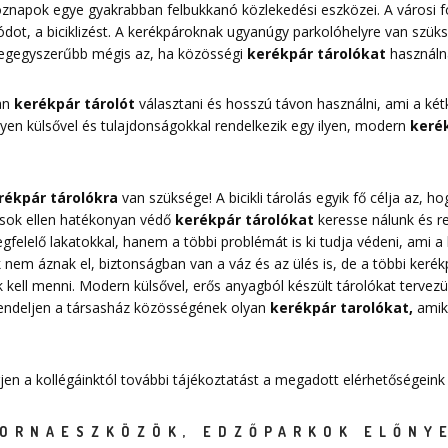
znapok egye gyakrabban felbukkanó közlekedési eszközei. A városi 
dot, a biciklizést. A kerékpároknak ugyanúgy parkolóhelyre van szük
 legegyszerűbb mégis az, ha közösségi
kerékpár tárolókat
használn
yan
kerékpár tárolót
választani és hosszú távon használni, ami a kétk
Milyen külsővel és tulajdonságokkal rendelkezik egy ilyen, modern
kerék
rékpár tárolókra
van szüksége! A bicikli tárolás egyik fő célja az,
pások ellen hatékonyan védő
kerékpár tárolókat
keresse nálunk és r
elelő lakatokkal, hanem a többi problémát is ki tudja védeni, ami a k
nem áznak el, biztonságban van a váz és az ülés is, de a többi kerékpá
 kell menni. Modern külsővel, erős anyagból készült tárolókat tervezü
Rendeljen a társasház közösségének olyan
kerékpár tarolókat
,
amike
rjen a kollégáinktól további tájékoztatást a megadott elérhetőségeink
TORNAESZKÖZÖK, EDZŐPARKOK ELŐNY