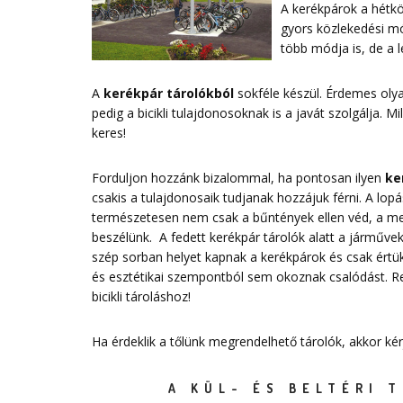
A kerékpárok a hétkö
gyors közlekedési mó
több módja is, de a
A
kerékpár tárolókból
sokféle készül. Érdemes ol
pedig a bicikli tulajdonosoknak is a javát szolgálja. 
keres!
Forduljon hozzánk bizalommal, ha pontosan ilyen
ke
csakis a tulajdonosaik tudjanak hozzájuk férni. A lo
természetesen nem csak a bűntények ellen véd, a megf
beszélünk. A fedett kerékpár tárolók alatt a járművek 
szép sorban helyet kapnak a kerékpárok és csak értük
és esztétikai szempontból sem okoznak csalódást. 
bicikli tároláshoz!
Ha érdeklik a tőlünk megrendelhető tárolók, akkor ké
A KÜL- ÉS BELTÉRI 