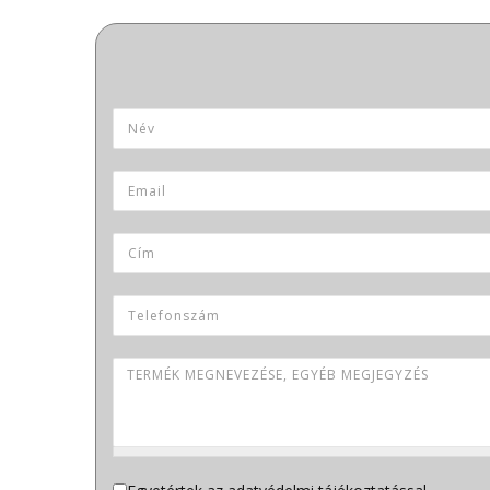
Termék neve
Név
*
Email
*
Cím
Telefonszám
Termék megnevezése, egyéb megjegyzés