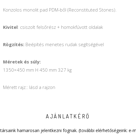
Konzolos monolit pad PDM-ből (Reconstituted Stones).
Kivitel
: csiszolt felsőrész + homokfúvott oldalak
Rögzítés:
Beépítés menetes rudak segítségével
Méretek és súly:
1350×450 mm H 450 mm 327 kg
Mérett rajz:: lásd a rajzon
AJÁNLATKÉRŐ
társaink hamarosan jelentkezni fognak. (további elérhetőségeink: e-m