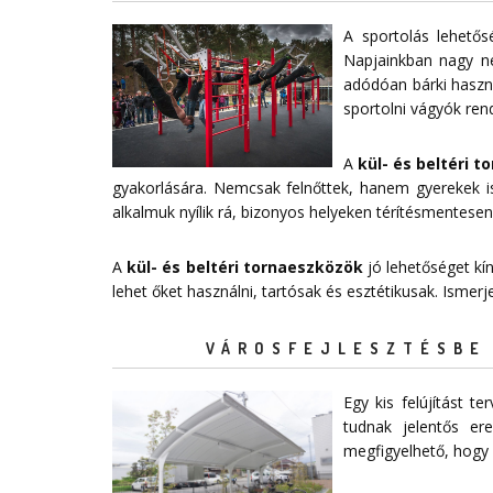
A sportolás lehető
Napjainkban nagy n
adódóan bárki haszná
sportolni vágyók ren
A
kül- és beltéri 
gyakorlására. Nemcsak felnőttek, hanem gyerekek is
alkalmuk nyílik rá, bizonyos helyeken térítésmentesen
A
kül- és beltéri tornaeszközök
jó lehetőséget kí
lehet őket használni, tartósak és esztétikusak. Ismer
VÁROSFEJLESZTÉSBE 
Egy kis felújítást 
tudnak jelentős e
megfigyelhető, hogy 