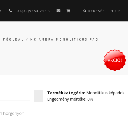
K
+36(30)9354 255
KERESÉS
HU
FŐOLDAL
/ MC ÁMBRA MONOLITIKUS PAD
Termékkategória
:
Monolitikus kőpadok
Engedmény mértéke: 0%
z 4 horgonyon