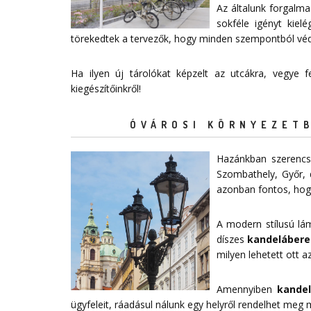
Az általunk forgalma
sokféle igényt kiel
törekedtek a tervezők, hogy minden szempontból védelm
Ha ilyen új tárolókat képzelt az utcákra, vegye
kiegészítőinkről!
ÓVÁROSI KÖRNYEZETB
Hazánkban szerencsé
Szombathely, Győr, 
azonban fontos, hogy
A modern stílusú lá
díszes
kandelábere
milyen lehetett ott az
Amennyiben
kande
ügyfeleit, ráadásul nálunk egy helyről rendelhet meg