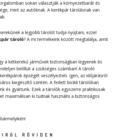
forgalomban sokan választják a környezetbarát és
sége, mint az autóknak. A kerékpár tárolásnak van
ak.
erekűnek a legjobb tárolót tudja nyújtani, ezzel
pár tároló
? A mi termékeink között megtalálja, amit
 hogy a kétkerekű járművek biztonságban legyenek és
endeljen belőlük a szükséges számban! A tároló
erékpárok épségét veszélyezteti. Igen, az időjárásról
ros kiegészítő szintén. A fedett bicikli tárolóban
nk és gyártunk. Ezek a tárolók egyszerre praktikusak
t maximálisan ki tudnak használni a biztonságos
 bármelyikén!
EIRŐL RÖVIDEN