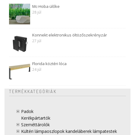
Mc-Hoba ülőke
28 júl
Konnekt elektronikus öltözőszekrényzár
27 júl
Florida köztéri lóca
24 júl
TERMÉKKATEGÓRIÁK
Padok
Kerékpártartók
Szeméttárolók
Kültéri lámpaoszlopok kandeláberek lámpatestek