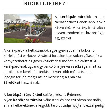
BICIKLIJEIHEZ!
A
kerékpár tárolók
minden
társasházhoz illenek, ahol sok a
kétkerekű. A kerékpár tárolása
legyen modern és biztonságos
egyszerre!
A kerékpárok a hétköznapok egye gyakrabban felbukkanó
közlekedési eszközei. A városi forgalomban sokan választják a
környezetbarát és gyors közlekedési módot, a biciklizést. A
kerékpároknak ugyanúgy parkolóhelyre van szüksége, mint az
autóknak. A kerékpár tárolásnak van több módja is, de a
legegyszerűbb mégis az, ha közösségi
kerékpár
tárolókat
használnak.
A
kerékpár tárolókból
sokféle készül. Érdemes
olyan
kerékpár tárolót
választani és hosszú távon használni,
ami a kétkerekűnek a legjobb tárolót tudja nyújtani, ezzel pedig