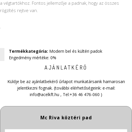
a végtartókhoz. Fontos jellemzője a padnak, hogy az összes
rögzítés rejtve van.
.
Termékkategória
:
Modern bel és kültéri padok
Engedmény mértéke: 0%
AJÁNLATKÉRŐ
Küldje be az ajánlatbekérő űrlapot munkatársaink hamarosan
jelentkezni fognak. (további elérhetőségeink: e-mail:
info@acelkft.hu
, Tel:
+36 46 476-060
)
Termék neve