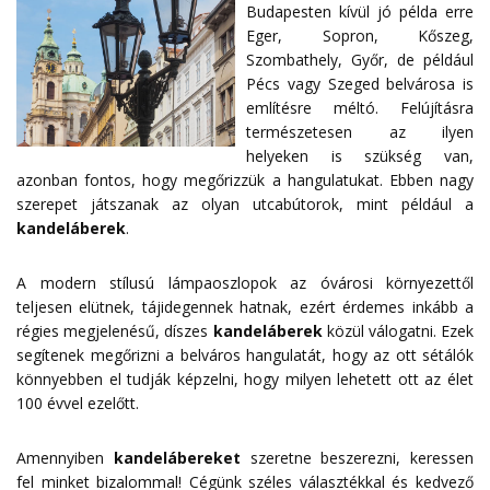
Budapesten kívül jó példa erre
Eger, Sopron, Kőszeg,
Szombathely, Győr, de például
Pécs vagy Szeged belvárosa is
említésre méltó. Felújításra
természetesen az ilyen
helyeken is szükség van,
azonban fontos, hogy megőrizzük a hangulatukat. Ebben nagy
szerepet játszanak az olyan utcabútorok, mint például a
kandeláberek
.
A modern stílusú lámpaoszlopok az óvárosi környezettől
teljesen elütnek, tájidegennek hatnak, ezért érdemes inkább a
régies megjelenésű, díszes
kandeláberek
közül válogatni. Ezek
segítenek megőrizni a belváros hangulatát, hogy az ott sétálók
könnyebben el tudják képzelni, hogy milyen lehetett ott az élet
100 évvel ezelőtt.
Amennyiben
kandelábereket
szeretne beszerezni, keressen
fel minket bizalommal! Cégünk széles választékkal és kedvező