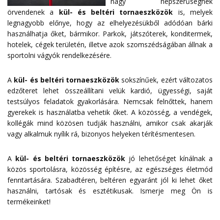
nagy népszerűségnek
örvendenek a
kül- és beltéri tornaeszközök
is, melyek
legnagyobb előnye, hogy az elhelyezésükből adódóan bárki
használhatja őket, bármikor. Parkok, játszóterek, konditermek,
hotelek, cégek területén, illetve azok szomszédságában állnak a
sportolni vágyók rendelkezésére.
A
kül- és beltéri tornaeszközök
sokszínűek, ezért változatos
edzőteret lehet összeállítani velük kardió, ügyességi, saját
testsúlyos feladatok gyakorlására. Nemcsak felnőttek, hanem
gyerekek is használatba vehetik őket. A közösség, a vendégek,
kollégák mind közösen tudják használni, amikor csak akarják
vagy alkalmuk nyílik rá, bizonyos helyeken térítésmentesen.
A
kül- és beltéri tornaeszközök
jó lehetőséget kínálnak a
közös sportolásra, közösség építésre, az egészséges életmód
fenntartására. Szabadtéren, beltéren egyaránt jól ki lehet őket
használni, tartósak és esztétikusak. Ismerje meg Ön is
termékeinket!