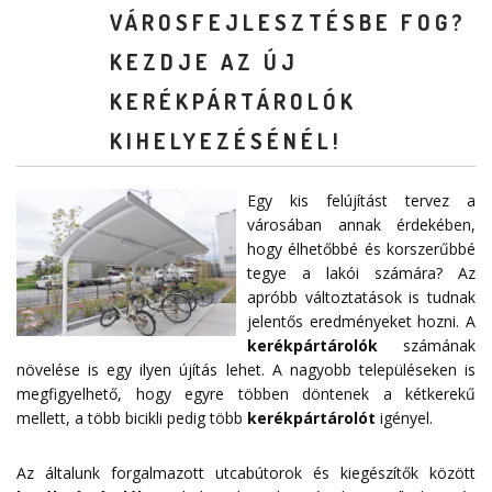
VÁROSFEJLESZTÉSBE FOG?
KEZDJE AZ ÚJ
KERÉKPÁRTÁROLÓK
KIHELYEZÉSÉNÉL!
Egy kis felújítást tervez a
városában annak érdekében,
hogy élhetőbbé és korszerűbbé
tegye a lakói számára? Az
apróbb változtatások is tudnak
jelentős eredményeket hozni. A
kerékpártárolók
számának
növelése is egy ilyen újítás lehet. A nagyobb településeken is
megfigyelhető, hogy egyre többen döntenek a kétkerekű
mellett, a több bicikli pedig több
kerékpártárolót
igényel.
Az általunk forgalmazott utcabútorok és kiegészítők között