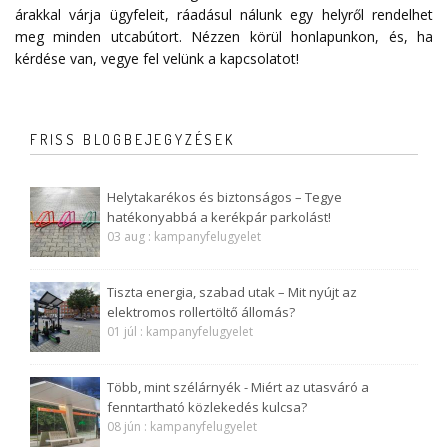
árakkal várja ügyfeleit, ráadásul nálunk egy helyről rendelhet
meg minden utcabútort. Nézzen körül honlapunkon, és, ha
kérdése van, vegye fel velünk a
kapcsolatot
!
FRISS BLOGBEJEGYZÉSEK
Helytakarékos és biztonságos – Tegye
hatékonyabbá a kerékpár parkolást!
03 aug : kampanyfelugyelet
Tiszta energia, szabad utak – Mit nyújt az
elektromos rollertöltő állomás?
01 júl : kampanyfelugyelet
Több, mint szélárnyék - Miért az utasváró a
fenntartható közlekedés kulcsa?
08 jún : kampanyfelugyelet