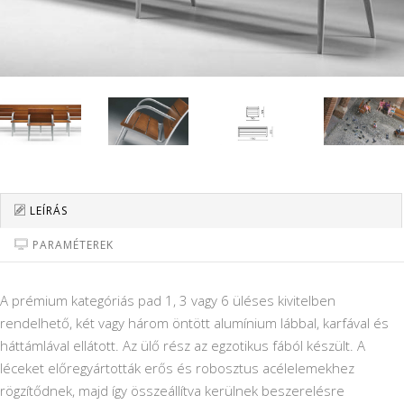
LEÍRÁS
PARAMÉTEREK
A prémium kategóriás pad 1, 3 vagy 6 üléses kivitelben
rendelhető, két vagy három öntött alumínium lábbal, karfával és
háttámlával ellátott. Az ülő rész az egzotikus fából készült. A
léceket előregyártották erős és robosztus acélelemekhez
rögzítődnek, majd így összeállítva kerülnek beszerelésre