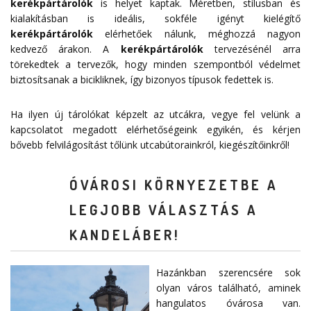
kerékpártárolók
is helyet kaptak. Méretben, stílusban és
kialakításban is ideális, sokféle igényt kielégítő
kerékpártárolók
elérhetőek nálunk, méghozzá nagyon
kedvező árakon. A
kerékpártárolók
tervezésénél arra
törekedtek a tervezők, hogy minden szempontból védelmet
biztosítsanak a bicikliknek, így bizonyos típusok fedettek is.
Ha ilyen új tárolókat képzelt az utcákra, vegye fel velünk a
kapcsolatot megadott
elérhetőségeink
egyikén, és kérjen
bővebb felvilágosítást tőlünk utcabútorainkról, kiegészítőinkről!
ÓVÁROSI KÖRNYEZETBE A
LEGJOBB VÁLASZTÁS A
KANDELÁBER!
Hazánkban szerencsére sok
olyan város található, aminek
hangulatos óvárosa van.