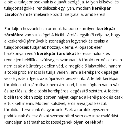
a bicikli tulajdonosoknak is a javát szolgálja. Milyen külsővel és
tulajdonságokkal rendelkezik egy ilyen, modern
kerékpár
tároló
? A mi termékeink között megtalálja, amit keres!
Forduljon hozzánk bizalommal, ha pontosan ilyen
kerékpár
tárolókra
van szüksége! A bicikli tárolás egyik fő célja az, hogy
a kétkerekű járművek biztonságban legyenek és csakis a
tulajdonosaik tudjanak hozzájuk férni. A lopások ellen
hatékonyan védő
kerékpár tárolókat
keresse nálunk és
rendeljen belőlük a szükséges számban! A tároló természetesen
nem csak a bűntények ellen véd, a megfelelő lakatokkal, hanem
a többi problémát is ki tudja védeni, ami a kerékpárok épségét
veszélyezteti. Igen, az időjárásról beszélünk. A fedett kerékpár
tárolók alatt a járművek nem áznak el, biztonságban van a váz
és az ülés is, de a többi kerékpáros kiegészítő szintén. A fedett
bicikli tárolóban szép sorban helyet kapnak a kerékpárok és csak
értük kell menni. Modern külsővel, erős anyagból készült
tárolókat tervezünk és gyártunk. Ezek a tárolók egyszerre
praktikusak és esztétikai szempontból sem okoznak csalódást.
Rendeljen a társasház közösségének olyan
kerékpár