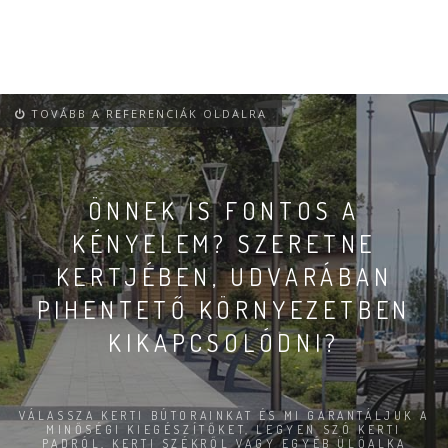
TOVÁBB A REFERENCIÁK OLDALRA
ÖNNEK IS FONTOS A
KÉNYELEM? SZERETNE
KERTJÉBEN, UDVARÁBAN
PIHENTETŐ KÖRNYEZETBEN
KIKAPCSOLÓDNI?
VÁLASSZA KERTI BÚTORAINKAT ÉS MI GARANTÁLJUK A
MINŐSÉGI KIEGÉSZÍTŐKET, LEGYEN SZÓ KERTI
PADRÓL, KERTI SZÉKRŐL VAGY EGYÉB ÜLŐALKA