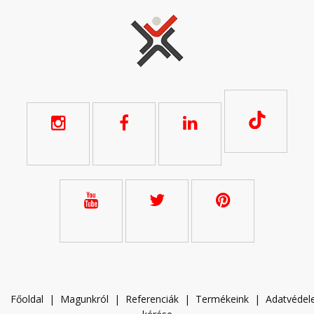
Főoldal
|
Magunkról
|
Referenciák
|
Termékeink
|
A
datvéde