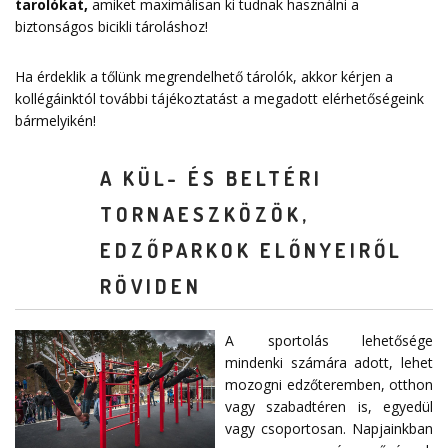
tarolókat
,
amiket maximálisan ki tudnak használni a
biztonságos bicikli tároláshoz!
Ha érdeklik a tőlünk megrendelhető tárolók, akkor kérjen a
kollégáinktól további tájékoztatást a megadott elérhetőségeink
bármelyikén!
A KÜL- ÉS BELTÉRI
TORNAESZKÖZÖK,
EDZŐPARKOK ELŐNYEIRŐL
RÖVIDEN
A sportolás lehetősége
mindenki számára adott, lehet
mozogni edzőteremben, otthon
vagy szabadtéren is, egyedül
vagy csoportosan. Napjainkban