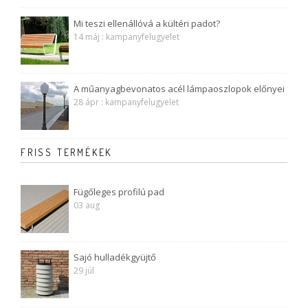
Mi teszi ellenállóvá a kültéri padot?
14 máj : kampanyfelugyelet
A műanyagbevonatos acél lámpaoszlopok előnyei
28 ápr : kampanyfelugyelet
FRISS TERMÉKEK
Fügőleges profilú pad
03 aug
Sajó hulladékgyüjtő
29 júl