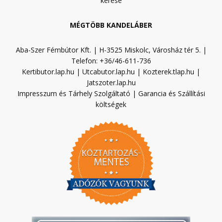
kérése
MÉGTÖBB KANDELÁBER
Aba-Szer Fémbútor Kft. | H-3525 Miskolc, Városház tér 5. |
Telefon: +36/46-611-736
Kertibutor.lap.hu
|
Utcabutor.lap.hu
|
Kozterek.tlap.hu
|
Jatszoter.lap.hu
Impresszum és Tárhely Szolgáltató
|
Garancia és Szállítási
költségek