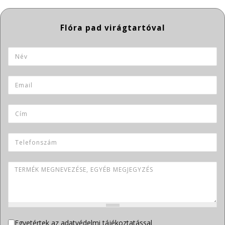
Termék neve
Név
*
Email
*
Cím
Telefonszám
Termék megnevezése, egyéb megjegyzés
Adatvédelem
Egyetértek az adatvédelmi tájékoztatással
*