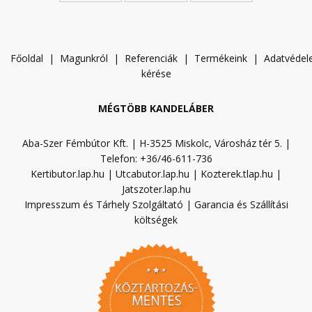
Főoldal
|
Magunkról
|
Referenciák
|
Termékeink
|
A
datvéde
kérése
MÉGTÖBB KANDELÁBER
Aba-Szer Fémbútor Kft. | H-3525 Miskolc, Városház tér 5. |
Telefon: +36/46-611-736
Kertibutor.lap.hu
|
Utcabutor.lap.hu
|
Kozterek.tlap.hu
|
Jatszoter.lap.hu
Impresszum és Tárhely Szolgáltató
|
Garancia és Szállítási
költségek