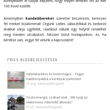
könnyebben el tudják képzelni, hogy milyen lehetett ott az élet
100 évvel ezelőtt.
Amennyiben
kandelábereket
szeretne beszerezni, keressen
fel minket bizalommal! Cégünk széles választékkal és kedvező
árakkal várja ügyfeleit, ráadásul nálunk egy helyről rendelhet
meg minden utcabútort. Nézzen körül honlapunkon, és, ha
kérdése van, vegye fel velünk a
kapcsolatot
!
FRISS BLOGBEJEGYZÉSEK
Helytakarékos és biztonságos – Tegye
hatékonyabbá a kerékpár parkolást!
03 aug : kampanyfelugyelet
Tiszta energia, szabad utak – Mit nyújt az
elektromos rollertöltő állomás?
01 júl : kampanyfelugyelet