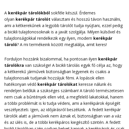
A
kerékpár tárolókból
sokféle készül. Érdemes
olyan
kerékpár tárolót
választani és hosszú távon használni,
ami a kétkerekűnek a legjobb tárolót tudja nyújtani, ezzel pedig
a bicikli tulajdonosoknak is a javát szolgálja. Milyen külsővel és
tulajdonságokkal rendelkezik egy ilyen, modern
kerékpár
tároló
? A mi termékeink között megtalálja, amit keres!
Forduljon hozzánk bizalommal, ha pontosan ilyen
kerékpár
tárolókra
van szüksége! A bicikli tárolás egyik fő célja az, hogy
a kétkerekű járművek biztonságban legyenek és csakis a
tulajdonosaik tudjanak hozzájuk férni. A lopások ellen
hatékonyan védő
kerékpár tárolókat
keresse nálunk és
rendeljen belőlük a szükséges számban! A tároló természetesen
nem csak a bűntények ellen véd, a megfelelő lakatokkal, hanem
a többi problémát is ki tudja védeni, ami a kerékpárok épségét
veszélyezteti. Igen, az időjárásról beszélünk. A fedett kerékpár
tárolók alatt a járművek nem áznak el, biztonságban van a váz
és az ülés is, de a többi kerékpáros kiegészítő szintén. A fedett
bicikli tárolóban szép sorban helyet kapnak a kerékpárok és csak