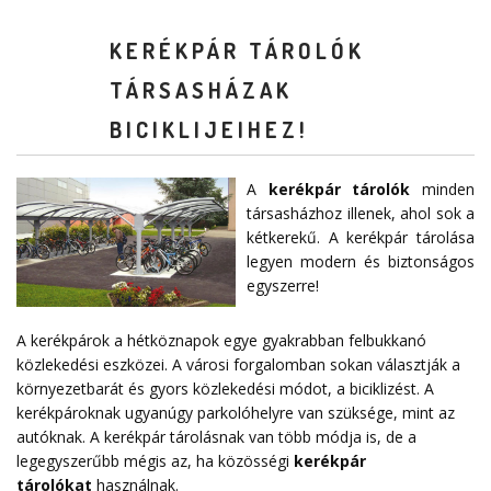
KERÉKPÁR TÁROLÓK
TÁRSASHÁZAK
BICIKLIJEIHEZ!
A
kerékpár tárolók
minden
társasházhoz illenek, ahol sok a
kétkerekű. A kerékpár tárolása
legyen modern és biztonságos
egyszerre!
A kerékpárok a hétköznapok egye gyakrabban felbukkanó
közlekedési eszközei. A városi forgalomban sokan választják a
környezetbarát és gyors közlekedési módot, a biciklizést. A
kerékpároknak ugyanúgy parkolóhelyre van szüksége, mint az
autóknak. A kerékpár tárolásnak van több módja is, de a
legegyszerűbb mégis az, ha közösségi
kerékpár
tárolókat
használnak.