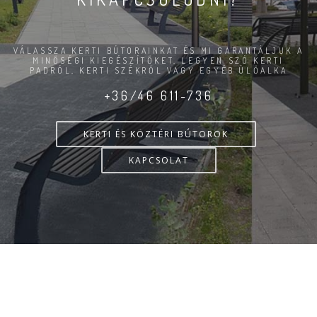
VÁLASSZA KERTI BÚTORAINKAT ÉS MI GARANTÁLJUK A
MINŐSÉGI KIEGÉSZÍTŐKET, LEGYEN SZÓ KERTI
PADRÓL, KERTI SZÉKRŐL VAGY EGYÉB ÜLŐALKA
+36/46 611-736
KERTI ÉS KÖZTÉRI BÚTOROK
KAPCSOLAT