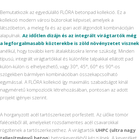
Bemutatkozik az egyedülálló FLÓRA betonpad kollekció. Ez a
kollekció modern városi bútorokat képvisel, amelyek a
látszóbeton, a meleg fa és az ipari acél átgondolt kombinációján
alapulnak.
Az időtlen dizájn és az integrált virágtartók még
a legforgalmasabb közterekbe is zöld növényzetet visznek
anélkül, hogy további kerti átalakításokra lenne szükség. Minden
típusú, integrált virágtartókkal és különféle talpakkal ellátott pad
külön-külön is elhelyezhető, vagy 30°, 45°, 60° és 90°-os
szögekben bármilyen kombinációban összekapcsolható
egymással. A FLÓRA kollekció így maximális szabadságot kínál
nagyméretű kompozíciók létrehozásában, pontosan az adott
projekt igényei szerint.
A horganyzott acél tartószerkezet porfestett. Az ülőke tömör
falécekből áll, amelyeket rozsdamentes acél csavarokkal
rögzítenek a tartószerkezethez. A virágtartók
UHPC (ultra nagy
teljesítményű beton
) betonkeverékből készülnek. A keveréket