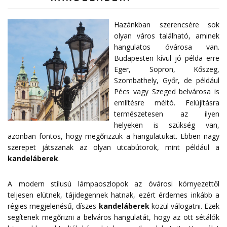
Hazánkban szerencsére sok
olyan város található, aminek
hangulatos óvárosa van.
Budapesten kívül jó példa erre
Eger, Sopron, Kőszeg,
Szombathely, Győr, de például
Pécs vagy Szeged belvárosa is
említésre méltó. Felújításra
természetesen az ilyen
helyeken is szükség van,
azonban fontos, hogy megőrizzük a hangulatukat. Ebben nagy
szerepet játszanak az olyan utcabútorok, mint például a
kandeláberek
.
A modern stílusú lámpaoszlopok az óvárosi környezettől
teljesen elütnek, tájidegennek hatnak, ezért érdemes inkább a
régies megjelenésű, díszes
kandeláberek
közül válogatni. Ezek
segítenek megőrizni a belváros hangulatát, hogy az ott sétálók