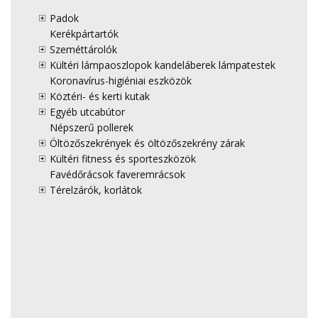
Padok
Kerékpártartók
Szeméttárolók
Kültéri lámpaoszlopok kandeláberek lámpatestek
Koronavírus-higiéniai eszközök
Köztéri- és kerti kutak
Egyéb utcabútor
Népszerű pollerek
Öltözőszekrények és öltözőszekrény zárak
Kültéri fitness és sporteszközök
Favédőrácsok faveremrácsok
Térelzárók, korlátok