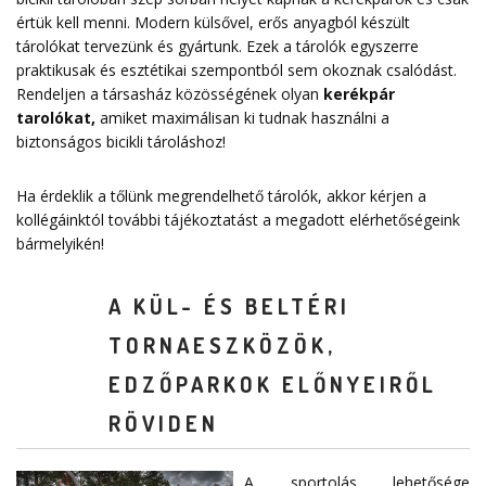
értük kell menni. Modern külsővel, erős anyagból készült
tárolókat tervezünk és gyártunk. Ezek a tárolók egyszerre
praktikusak és esztétikai szempontból sem okoznak csalódást.
Rendeljen a társasház közösségének olyan
kerékpár
tarolókat
,
amiket maximálisan ki tudnak használni a
biztonságos bicikli tároláshoz!
Ha érdeklik a tőlünk megrendelhető tárolók, akkor kérjen a
kollégáinktól további tájékoztatást a megadott elérhetőségeink
bármelyikén!
A KÜL- ÉS BELTÉRI
TORNAESZKÖZÖK,
EDZŐPARKOK ELŐNYEIRŐL
RÖVIDEN
A sportolás lehetősége