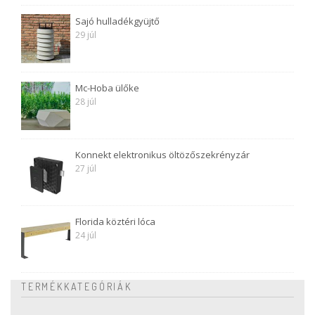
Sajó hulladékgyüjtő
29 júl
Mc-Hoba ülőke
28 júl
Konnekt elektronikus öltözőszekrényzár
27 júl
Florida köztéri lóca
24 júl
TERMÉKKATEGÓRIÁK