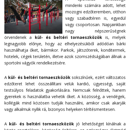
mindenki számára adott, lehet
mozogni edzőteremben, otthon
vagy szabadtéren is, egyedül
vagy csoportosan. Napjainkban
nagy népszerűségnek
örvendenek a
kül- és beltéri tornaeszközök
is, melyek
legnagyobb előnye, hogy az elhelyezésükből adódóan bárki
használhatja őket, bármikor. Parkok, játszóterek, konditermek,
hotelek, cégek területén, illetve azok szomszédságában állnak a
sportolni vágyók rendelkezésére.
A
kül- és beltéri tornaeszközök
sokszínűek, ezért változatos
edzőteret lehet összeállítani velük kardió, ügyességi, saját
testsúlyos feladatok gyakorlására. Nemcsak felnőttek, hanem
gyerekek is használatba vehetik őket. A közösség, a vendégek,
kollégák mind közösen tudják használni, amikor csak akarják
vagy alkalmuk nyílik rá, bizonyos helyeken térítésmentesen.
A
kül- és beltéri tornaeszközök
jó lehetőséget kínálnak a