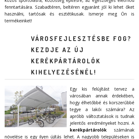
közös sportolásra, közösség építésre, az egészséges életmód
fenntartására. Szabadtéren, beltéren egyaránt jól ki lehet őket
használni, tartósak és esztétikusak. Ismerje meg Ön is
termékeinket!
VÁROSFEJLESZTÉSBE FOG?
KEZDJE AZ ÚJ
KERÉKPÁRTÁROLÓK
KIHELYEZÉSÉNÉL!
Egy kis felújítást tervez a
városában annak érdekében,
hogy élhetőbbé és korszerűbbé
tegye a lakói számára? Az
apróbb változtatások is tudnak
jelentős eredményeket hozni. A
kerékpártárolók
számának
növelése is egy ilyen újítás lehet. A nagyobb településeken is