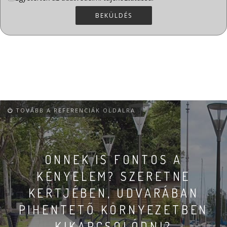
BEKÜLDÉS
TOVÁBB A REFERENCIÁK OLDALRA
ÖNNEK IS FONTOS A
KÉNYELEM? SZERETNE
KERTJÉBEN, UDVARÁBAN
PIHENTETŐ KÖRNYEZETBEN
KIKAPCSOLÓDNI?