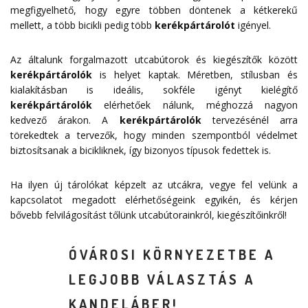
megfigyelhető, hogy egyre többen döntenek a kétkerekű
mellett, a több bicikli pedig több
kerékpártárolót
igényel.
Az általunk forgalmazott utcabútorok és kiegészítők között
kerékpártárolók
is helyet kaptak. Méretben, stílusban és
kialakításban is ideális, sokféle igényt kielégítő
kerékpártárolók
elérhetőek nálunk, méghozzá nagyon
kedvező árakon. A
kerékpártárolók
tervezésénél arra
törekedtek a tervezők, hogy minden szempontból védelmet
biztosítsanak a bicikliknek, így bizonyos típusok fedettek is.
Ha ilyen új tárolókat képzelt az utcákra, vegye fel velünk a
kapcsolatot megadott
elérhetőségeink
egyikén, és kérjen
bővebb felvilágosítást tőlünk utcabútorainkról, kiegészítőinkről!
ÓVÁROSI KÖRNYEZETBE A
LEGJOBB VÁLASZTÁS A
KANDELÁBER!