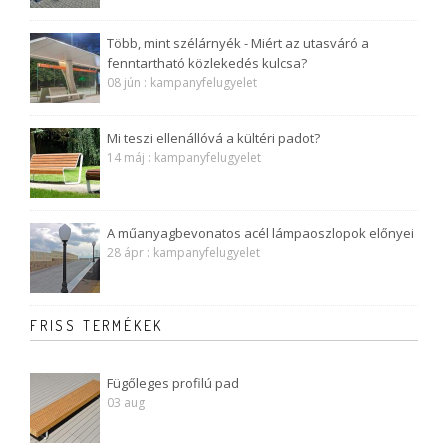
Több, mint szélárnyék - Miért az utasváró a
fenntartható közlekedés kulcsa?
08 jún : kampanyfelugyelet
Mi teszi ellenállóvá a kültéri padot?
14 máj : kampanyfelugyelet
A műanyagbevonatos acél lámpaoszlopok előnyei
28 ápr : kampanyfelugyelet
FRISS TERMÉKEK
Fügőleges profilú pad
03 aug