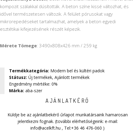
kompozit szálakkal dúsították. A beton színe kissé változhat, és
idővel természetesen változik. A felület pórusokat vagy
mikrorepedéseket tartalmazhat, amelyek a beton egyedi
esztétikai kifejezésének részét képezik.
Mérete Tömege
: 3490x808x426 mm / 259 kg
Termékkategória
:
Modern bel és kültéri padok
Státusz
:
Új termékek
,
Ajánlott termékek
Engedmény mértéke: 0%
Márka
:
aba-szer
AJÁNLATKÉRŐ
Küldje be az ajánlatbekérő űrlapot munkatársaink hamarosan
jelentkezni fognak. (további elérhetőségeink: e-mail:
info@acelkft.hu
, Tel:
+36 46 476-060
)