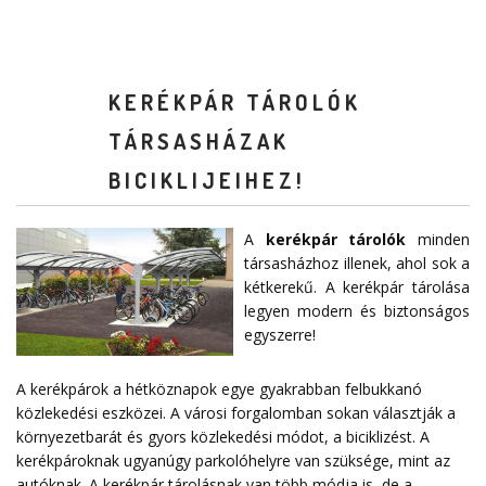
KERÉKPÁR TÁROLÓK
TÁRSASHÁZAK
BICIKLIJEIHEZ!
A
kerékpár tárolók
minden
társasházhoz illenek, ahol sok a
kétkerekű. A kerékpár tárolása
legyen modern és biztonságos
egyszerre!
A kerékpárok a hétköznapok egye gyakrabban felbukkanó
közlekedési eszközei. A városi forgalomban sokan választják a
környezetbarát és gyors közlekedési módot, a biciklizést. A
kerékpároknak ugyanúgy parkolóhelyre van szüksége, mint az
autóknak. A kerékpár tárolásnak van több módja is, de a