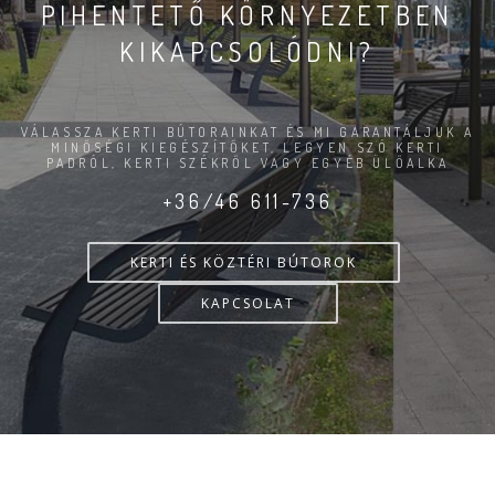
PIHENTETŐ KÖRNYEZETBEN
KIKAPCSOLÓDNI?
VÁLASSZA KERTI BÚTORAINKAT ÉS MI GARANTÁLJUK A
MINŐSÉGI KIEGÉSZÍTŐKET, LEGYEN SZÓ KERTI
PADRÓL, KERTI SZÉKRŐL VAGY EGYÉB ÜLŐALKA
+36/46 611-736
KERTI ÉS KÖZTÉRI BÚTOROK
KAPCSOLAT