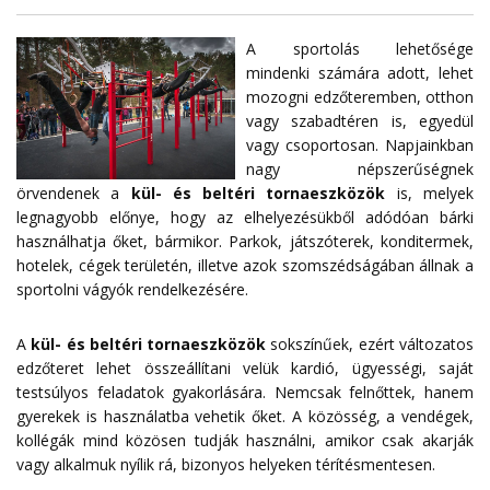
A sportolás lehetősége
mindenki számára adott, lehet
mozogni edzőteremben, otthon
vagy szabadtéren is, egyedül
vagy csoportosan. Napjainkban
nagy népszerűségnek
örvendenek a
kül- és beltéri tornaeszközök
is, melyek
legnagyobb előnye, hogy az elhelyezésükből adódóan bárki
használhatja őket, bármikor. Parkok, játszóterek, konditermek,
hotelek, cégek területén, illetve azok szomszédságában állnak a
sportolni vágyók rendelkezésére.
A
kül- és beltéri tornaeszközök
sokszínűek, ezért változatos
edzőteret lehet összeállítani velük kardió, ügyességi, saját
testsúlyos feladatok gyakorlására. Nemcsak felnőttek, hanem
gyerekek is használatba vehetik őket. A közösség, a vendégek,
kollégák mind közösen tudják használni, amikor csak akarják
vagy alkalmuk nyílik rá, bizonyos helyeken térítésmentesen.