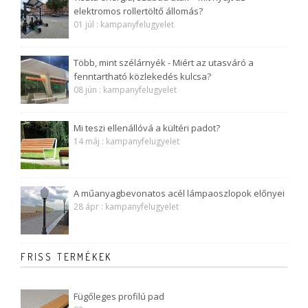
elektromos rollertöltő állomás?
01 júl : kampanyfelugyelet
Több, mint szélárnyék - Miért az utasváró a
fenntartható közlekedés kulcsa?
08 jún : kampanyfelugyelet
Mi teszi ellenállóvá a kültéri padot?
14 máj : kampanyfelugyelet
A műanyagbevonatos acél lámpaoszlopok előnyei
28 ápr : kampanyfelugyelet
FRISS TERMÉKEK
Fügőleges profilú pad