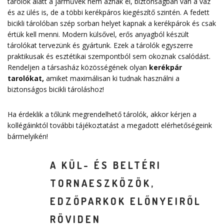
tárolók alatt a járművek nem áznak el, biztonságban van a váz
és az ülés is, de a többi kerékpáros kiegészítő szintén. A fedett
bicikli tárolóban szép sorban helyet kapnak a kerékpárok és csak
értük kell menni. Modern külsővel, erős anyagból készült
tárolókat tervezünk és gyártunk. Ezek a tárolók egyszerre
praktikusak és esztétikai szempontból sem okoznak csalódást.
Rendeljen a társasház közösségének olyan
kerékpár
tarolókat
,
amiket maximálisan ki tudnak használni a
biztonságos bicikli tároláshoz!
Ha érdeklik a tőlünk megrendelhető tárolók, akkor kérjen a
kollégáinktól további tájékoztatást a megadott elérhetőségeink
bármelyikén!
A KÜL- ÉS BELTÉRI
TORNAESZKÖZÖK,
EDZŐPARKOK ELŐNYEIRŐL
RÖVIDEN