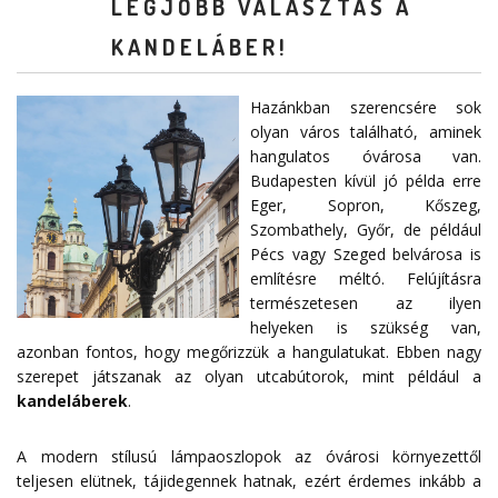
LEGJOBB VÁLASZTÁS A
KANDELÁBER!
Hazánkban szerencsére sok
olyan város található, aminek
hangulatos óvárosa van.
Budapesten kívül jó példa erre
Eger, Sopron, Kőszeg,
Szombathely, Győr, de például
Pécs vagy Szeged belvárosa is
említésre méltó. Felújításra
természetesen az ilyen
helyeken is szükség van,
azonban fontos, hogy megőrizzük a hangulatukat. Ebben nagy
szerepet játszanak az olyan utcabútorok, mint például a
kandeláberek
.
A modern stílusú lámpaoszlopok az óvárosi környezettől
teljesen elütnek, tájidegennek hatnak, ezért érdemes inkább a