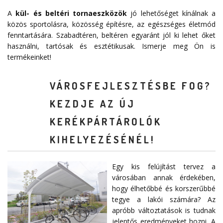
A
kül- és beltéri tornaeszközök
jó lehetőséget kínálnak a
közös sportolásra, közösség építésre, az egészséges életmód
fenntartására. Szabadtéren, beltéren egyaránt jól ki lehet őket
használni, tartósak és esztétikusak. Ismerje meg Ön is
termékeinket!
VÁROSFEJLESZTÉSBE FOG?
KEZDJE AZ ÚJ
KERÉKPÁRTÁROLÓK
KIHELYEZÉSÉNÉL!
Egy kis felújítást tervez a
városában annak érdekében,
hogy élhetőbbé és korszerűbbé
tegye a lakói számára? Az
apróbb változtatások is tudnak
jelentős eredményeket hozni. A