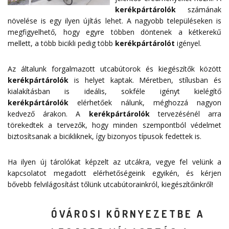
kerékpártárolók
számának
növelése is egy ilyen újítás lehet. A nagyobb településeken is
megfigyelhető, hogy egyre többen döntenek a kétkerekű
mellett, a több bicikli pedig több
kerékpártárolót
igényel.
Az általunk forgalmazott utcabútorok és kiegészítők között
kerékpártárolók
is helyet kaptak. Méretben, stílusban és
kialakításban is ideális, sokféle igényt kielégítő
kerékpártárolók
elérhetőek nálunk, méghozzá nagyon
kedvező árakon. A
kerékpártárolók
tervezésénél arra
törekedtek a tervezők, hogy minden szempontból védelmet
biztosítsanak a bicikliknek, így bizonyos típusok fedettek is.
Ha ilyen új tárolókat képzelt az utcákra, vegye fel velünk a
kapcsolatot megadott
elérhetőségeink
egyikén, és kérjen
bővebb felvilágosítást tőlünk utcabútorainkról, kiegészítőinkről!
ÓVÁROSI KÖRNYEZETBE A