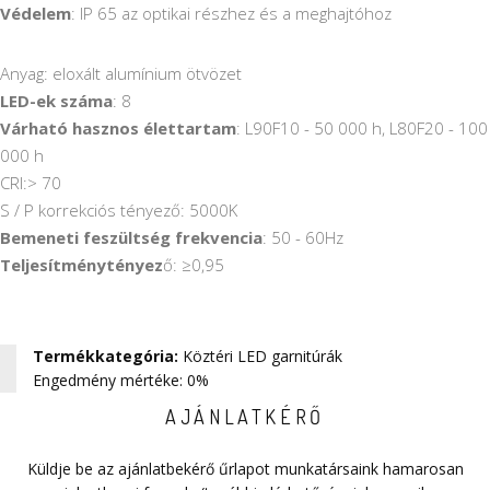
Védelem
: IP 65 az optikai részhez és a meghajtóhoz
Anyag: eloxált alumínium ötvözet
LED-ek száma
: 8
Várható hasznos élettartam
: L90F10 - 50 000 h, L80F20 - 100
000 h
CRI:> 70
S / P korrekciós tényező: 5000K
Bemeneti feszültség frekvencia
: 50 - 60Hz
Teljesítménytényez
ő: ≥0,95
Termékkategória
:
Köztéri LED garnitúrák
Engedmény mértéke: 0%
AJÁNLATKÉRŐ
Küldje be az ajánlatbekérő űrlapot munkatársaink hamarosan