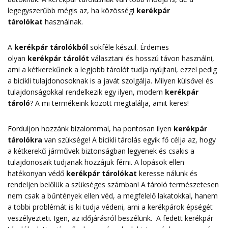
legegyszerűbb mégis az, ha közösségi
kerékpár
tárolókat
használnak.
A
kerékpár tárolókból
sokféle készül. Érdemes
olyan
kerékpár tárolót
választani és hosszú távon használni,
ami a kétkerekűnek a legjobb tárolót tudja nyújtani, ezzel pedig
a bicikli tulajdonosoknak is a javát szolgálja. Milyen külsővel és
tulajdonságokkal rendelkezik egy ilyen, modern
kerékpár
tároló
? A mi termékeink között megtalálja, amit keres!
Forduljon hozzánk bizalommal, ha pontosan ilyen
kerékpár
tárolókra
van szüksége! A bicikli tárolás egyik fő célja az, hogy
a kétkerekű járművek biztonságban legyenek és csakis a
tulajdonosaik tudjanak hozzájuk férni. A lopások ellen
hatékonyan védő
kerékpár tárolókat
keresse nálunk és
rendeljen belőlük a szükséges számban! A tároló természetesen
nem csak a bűntények ellen véd, a megfelelő lakatokkal, hanem
a többi problémát is ki tudja védeni, ami a kerékpárok épségét
veszélyezteti. Igen, az időjárásról beszélünk. A fedett kerékpár