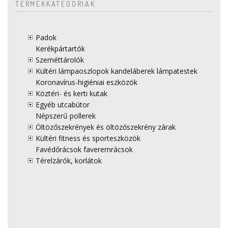
TERMÉKKATEGÓRIÁK
Padok
Kerékpártartók
Szeméttárolók
Kültéri lámpaoszlopok kandeláberek lámpatestek
Koronavírus-higiéniai eszközök
Köztéri- és kerti kutak
Egyéb utcabútor
Népszerű pollerek
Öltözőszekrények és öltözőszekrény zárak
Kültéri fitness és sporteszközök
Favédőrácsok faveremrácsok
Térelzárók, korlátok