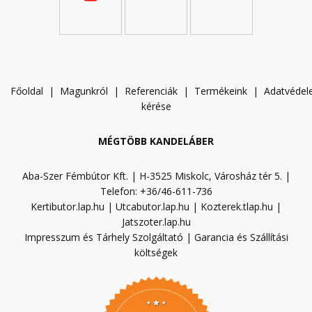
Főoldal
|
Magunkról
|
Referenciák
|
Termékeink
|
A
datvéde
kérése
MÉGTÖBB KANDELÁBER
Aba-Szer Fémbútor Kft. | H-3525 Miskolc, Városház tér 5. |
Telefon: +36/46-611-736
Kertibutor.lap.hu
|
Utcabutor.lap.hu
|
Kozterek.tlap.hu
|
Jatszoter.lap.hu
Impresszum és Tárhely Szolgáltató
|
Garancia és Szállítási
költségek