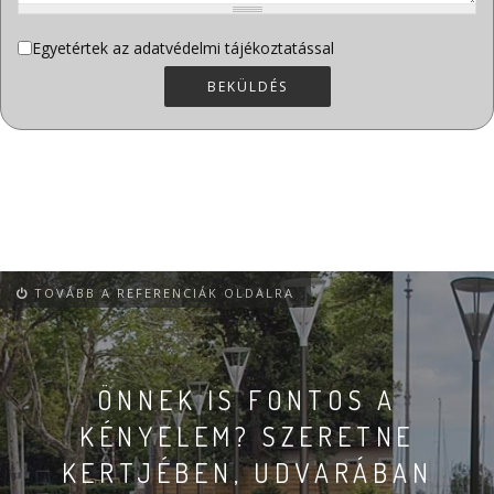
Adatvédelem
Egyetértek az adatvédelmi tájékoztatással
*
BEKÜLDÉS
TOVÁBB A REFERENCIÁK OLDALRA
ÖNNEK IS FONTOS A
KÉNYELEM? SZERETNE
KERTJÉBEN, UDVARÁBAN