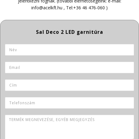
jelentkezni fognak. (további elérhetőségeink: e-mail:
info@acelkft.hu
, Tel:
+36 46 476-060
)
Termék neve
Név
*
Email
*
Cím
Telefonszám
Termék megnevezése, egyéb megjegyzés