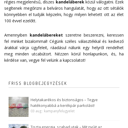
régies megjelenésű, díszes
kandeláberek
közül válogatni. Ezek
segítenek megőrizni a belváros hangulatát, hogy az ott sétálók
könnyebben el tudják képzelni, hogy milyen lehetett ott az élet
100 évvel ezelőtt.
Amennyiben
kandelábereket
szeretne beszerezni, keressen
fel minket bizalommal! Cégünk széles választékkal és kedvező
árakkal várja ügyfeleit, ráadásul nálunk egy helyről rendelhet
meg minden utcabútort. Nézzen körül honlapunkon, és, ha
kérdése van, vegye fel velünk a
kapcsolatot
!
FRISS BLOGBEJEGYZÉSEK
Helytakarékos és biztonságos – Tegye
hatékonyabbá a kerékpár parkolást!
03 aug : kampanyfelugyelet
Tiszta energia, szabad utak – Mit nyújt az