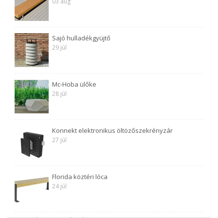
03 aug
Sajó hulladékgyüjtő
29 júl
Mc-Hoba ülőke
28 júl
Konnekt elektronikus öltözőszekrényzár
27 júl
Florida köztéri lóca
24 júl