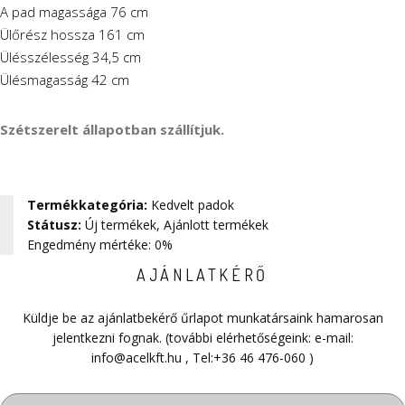
A pad magassága 76 cm
Ülőrész hossza 161 cm
Ülésszélesség 34,5 cm
Ülésmagasság 42 cm
Szétszerelt állapotban szállítjuk.
Termékkategória
:
Kedvelt padok
Státusz
:
Új termékek
,
Ajánlott termékek
Engedmény mértéke: 0%
AJÁNLATKÉRŐ
Küldje be az ajánlatbekérő űrlapot munkatársaink hamarosan
jelentkezni fognak. (további elérhetőségeink: e-mail:
info@acelkft.hu
, Tel:
+36 46 476-060
)