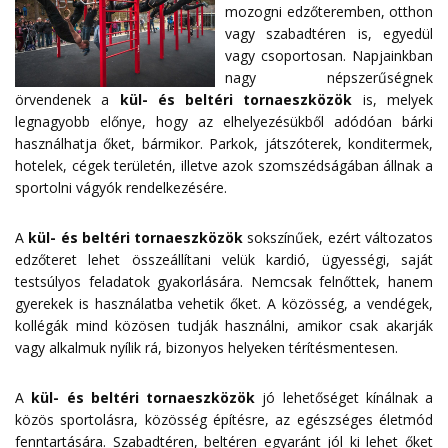
mozogni edzőteremben, otthon
vagy szabadtéren is, egyedül
vagy csoportosan. Napjainkban
nagy népszerűségnek
örvendenek a
kül- és beltéri tornaeszközök
is, melyek
legnagyobb előnye, hogy az elhelyezésükből adódóan bárki
használhatja őket, bármikor. Parkok, játszóterek, konditermek,
hotelek, cégek területén, illetve azok szomszédságában állnak a
sportolni vágyók rendelkezésére.
A
kül- és beltéri tornaeszközök
sokszínűek, ezért változatos
edzőteret lehet összeállítani velük kardió, ügyességi, saját
testsúlyos feladatok gyakorlására. Nemcsak felnőttek, hanem
gyerekek is használatba vehetik őket. A közösség, a vendégek,
kollégák mind közösen tudják használni, amikor csak akarják
vagy alkalmuk nyílik rá, bizonyos helyeken térítésmentesen.
A
kül- és beltéri tornaeszközök
jó lehetőséget kínálnak a
közös sportolásra, közösség építésre, az egészséges életmód
fenntartására. Szabadtéren, beltéren egyaránt jól ki lehet őket