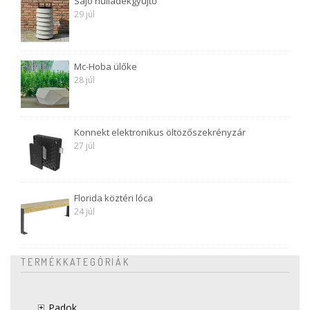
Sajó hulladékgyüjtő
29 júl
Mc-Hoba ülőke
28 júl
Konnekt elektronikus öltözőszekrényzár
27 júl
Florida köztéri lóca
24 júl
TERMÉKKATEGÓRIÁK
Padok