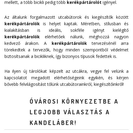
mellett, a több bicikli pedig több
kerékpártárolót
igényel.
Az általunk forgalmazott utcabútorok és kiegészítők között
kerékpártárolók
is helyet kaptak. Méretben, stílusban és
kialakításban is ideális, sokféle igényt kielégítő
kerékpártárolók
elérhetőek nálunk, méghozzá nagyon
kedvező árakon. A
kerékpártárolók
tervezésénél arra
törekedtek a tervezők, hogy minden szempontból védelmet
biztosítsanak a bicikliknek, így bizonyos típusok fedettek is.
Ha ilyen új tárolókat képzelt az utcákra, vegye fel velünk a
kapcsolatot megadott
elérhetőségeink
egyikén, és kérjen
bővebb felvilágosítást tőlünk utcabútorainkról, kiegészítőinkről!
ÓVÁROSI KÖRNYEZETBE A
LEGJOBB VÁLASZTÁS A
KANDELÁBER!