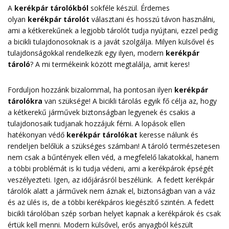
A
kerékpár tárolókból
sokféle készül. Érdemes
olyan
kerékpár tárolót
választani és hosszú távon használni,
ami a kétkerekűnek a legjobb tárolót tudja nyújtani, ezzel pedig
a bicikli tulajdonosoknak is a javát szolgálja. Milyen külsővel és
tulajdonságokkal rendelkezik egy ilyen, modern
kerékpár
tároló
? A mi termékeink között megtalálja, amit keres!
Forduljon hozzánk bizalommal, ha pontosan ilyen
kerékpár
tárolókra
van szüksége! A bicikli tárolás egyik fő célja az, hogy
a kétkerekű járművek biztonságban legyenek és csakis a
tulajdonosaik tudjanak hozzájuk férni. A lopások ellen
hatékonyan védő
kerékpár tárolókat
keresse nálunk és
rendeljen belőlük a szükséges számban! A tároló természetesen
nem csak a bűntények ellen véd, a megfelelő lakatokkal, hanem
a többi problémát is ki tudja védeni, ami a kerékpárok épségét
veszélyezteti. Igen, az időjárásról beszélünk. A fedett kerékpár
tárolók alatt a járművek nem áznak el, biztonságban van a váz
és az ülés is, de a többi kerékpáros kiegészítő szintén. A fedett
bicikli tárolóban szép sorban helyet kapnak a kerékpárok és csak
értük kell menni. Modern külsővel, erős anyagból készült