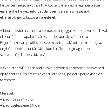
tartós terméket alkotnunk. A közterületen és magánterületen
egyaránt elhelyezhető paddal szemben a legmagasabb
elvárásoknak is biztosan megfelel.
A lábak modern vonalai a kompozit anyaggal kombinálva rendkívül
ellenálló és strapabíró városi padot adnak számunkra.
Ergonómikusan profilozott szerkezetet alakítottunk ki, amely az
enyhén döntött háttámlával kombinálva a legmagasabb
színvonalú pihenést biztosítja.
A Gladiator WPC park padja tökéletesen illeszkedik a nagyvárosi
építészethez, valamint zöldterületekhez, például parkokhoz és
terekhez.
Méretek
A pad hossza 175 cm
A pad szélessége 59 cm