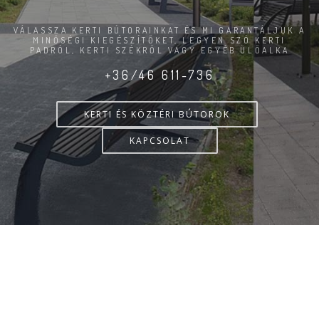
VÁLASSZA KERTI BÚTORAINKAT ÉS MI GARANTÁLJUK A
MINŐSÉGI KIEGÉSZÍTŐKET, LEGYEN SZÓ KERTI
PADRÓL, KERTI SZÉKRŐL VAGY EGYÉB ÜLŐALKA
+36/46 611-736
KERTI ÉS KÖZTÉRI BÚTOROK
KAPCSOLAT