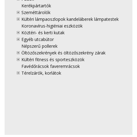
Kerékpártartók
Szeméttárolók
Kültéri lámpaoszlopok kandeláberek lámpatestek
Koronavírus-higiéniai eszközök
Köztéri- és kerti kutak
Egyéb utcabútor
Népszerű pollerek
Öltözőszekrények és öltözőszekrény zárak
Kültéri fitness és sporteszközök
Favédőrácsok faveremrácsok
Térelzárók, korlátok