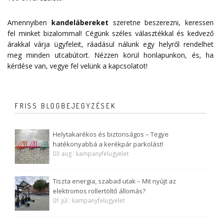
Amennyiben
kandelábereket
szeretne beszerezni, keressen
fel minket bizalommal! Cégünk széles választékkal és kedvező
árakkal várja ügyfeleit, ráadásul nálunk egy helyről rendelhet
meg minden utcabútort. Nézzen körül honlapunkon, és, ha
kérdése van, vegye fel velünk a
kapcsolatot
!
FRISS BLOGBEJEGYZÉSEK
Helytakarékos és biztonságos – Tegye
hatékonyabbá a kerékpár parkolást!
03 aug : kampanyfelugyelet
Tiszta energia, szabad utak – Mit nyújt az
elektromos rollertöltő állomás?
01 júl : kampanyfelugyelet