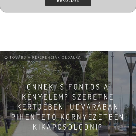
BEKÜLDÉS
TOVÁBB A REFERENCIÁK OLDALRA
ÖNNEK IS FONTOS A
KÉNYELEM? SZERETNE
KERTJÉBEN, UDVARÁBAN
PIHENTETŐ KÖRNYEZETBEN
KIKAPCSOLÓDNI?