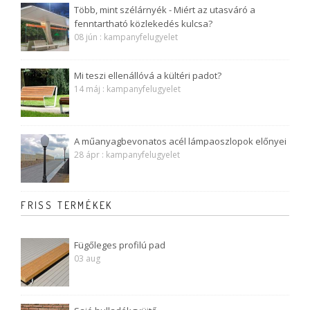
Több, mint szélárnyék - Miért az utasváró a
fenntartható közlekedés kulcsa?
08 jún : kampanyfelugyelet
Mi teszi ellenállóvá a kültéri padot?
14 máj : kampanyfelugyelet
A műanyagbevonatos acél lámpaoszlopok előnyei
28 ápr : kampanyfelugyelet
FRISS TERMÉKEK
Fügőleges profilú pad
03 aug