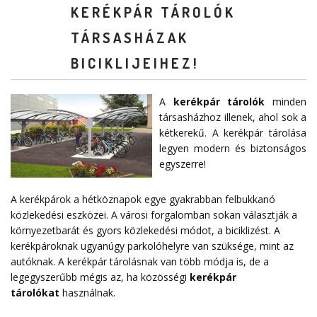
KERÉKPÁR TÁROLÓK
TÁRSASHÁZAK
BICIKLIJEIHEZ!
A
kerékpár tárolók
minden
társasházhoz illenek, ahol sok a
kétkerekű. A kerékpár tárolása
legyen modern és biztonságos
egyszerre!
A kerékpárok a hétköznapok egye gyakrabban felbukkanó
közlekedési eszközei. A városi forgalomban sokan választják a
környezetbarát és gyors közlekedési módot, a biciklizést. A
kerékpároknak ugyanúgy parkolóhelyre van szüksége, mint az
autóknak. A kerékpár tárolásnak van több módja is, de a
legegyszerűbb mégis az, ha közösségi
kerékpár
tárolókat
használnak.