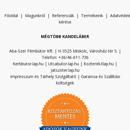
Főoldal
|
Magunkról
|
Referenciák
|
Termékeink
|
A
datvéde
kérése
MÉGTÖBB KANDELÁBER
Aba-Szer Fémbútor Kft. | H-3525 Miskolc, Városház tér 5. |
Telefon: +36/46-611-736
Kertibutor.lap.hu
|
Utcabutor.lap.hu
|
Kozterek.tlap.hu
|
Jatszoter.lap.hu
Impresszum és Tárhely Szolgáltató
|
Garancia és Szállítási
költségek