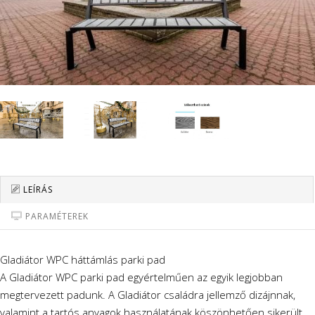
LEÍRÁS
PARAMÉTEREK
Gladiátor WPC háttámlás parki pad
A Gladiátor WPC parki pad egyértelműen az egyik legjobban
megtervezett padunk. A Gladiátor családra jellemző dizájnnak,
valamint a tartós anyagok használatának köszönhetően sikerült