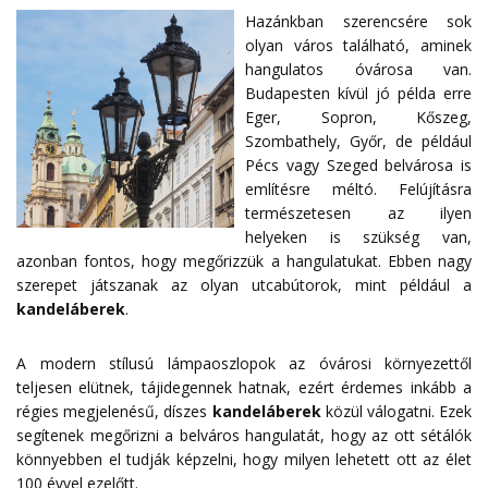
Hazánkban szerencsére sok
olyan város található, aminek
hangulatos óvárosa van.
Budapesten kívül jó példa erre
Eger, Sopron, Kőszeg,
Szombathely, Győr, de például
Pécs vagy Szeged belvárosa is
említésre méltó. Felújításra
természetesen az ilyen
helyeken is szükség van,
azonban fontos, hogy megőrizzük a hangulatukat. Ebben nagy
szerepet játszanak az olyan utcabútorok, mint például a
kandeláberek
.
A modern stílusú lámpaoszlopok az óvárosi környezettől
teljesen elütnek, tájidegennek hatnak, ezért érdemes inkább a
régies megjelenésű, díszes
kandeláberek
közül válogatni. Ezek
segítenek megőrizni a belváros hangulatát, hogy az ott sétálók
könnyebben el tudják képzelni, hogy milyen lehetett ott az élet
100 évvel ezelőtt.