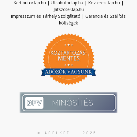
Kertibutor.lap.hu
|
Utcabutor.lap.hu
|
Kozterek.tlap.hu
|
Jatszoter.lap.hu
Impresszum és Tárhely Szolgáltató
|
Garancia és Szállítási
költségek
© ACELKFT.HU 2025
.