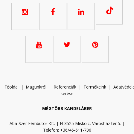
Főoldal
|
Magunkról
|
Referenciák
|
Termékeink
|
A
datvéde
kérése
MÉGTÖBB KANDELÁBER
Aba-Szer Fémbútor Kft. | H-3525 Miskolc, Városház tér 5. |
Telefon: +36/46-611-736