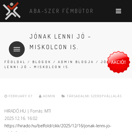
ABA-SZER FÉMBÚTOR
JÓNAK LENNI JÓ –
MISKOLCON IS.
FŐOLDAL
/
BLOGOK
/
ADMIN BLOGJA
/ JÓNAK
LENNI JÓ – MISKOLCON IS.
FEBRUARY 07
ADMIN
TÁRSADALMI SZEREPVÁLLALÁS
HIRADÓ.HU | Forrás: MTI
2025.12.16. 16:02
https://hirado.hu/belfold/cikk/2025/12/16/jonak-lenni-jo-